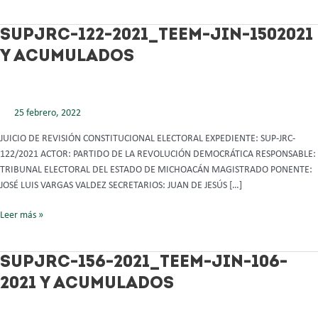
SUPJRC-
SUPJRC-122-2021_TEEM-JIN-1502021
122-
Y ACUMULADOS
2021_TEEM-
JIN-
1502021
Y
25 febrero, 2022
ACUMULADOS
JUICIO DE REVISIÓN CONSTITUCIONAL ELECTORAL EXPEDIENTE: SUP-JRC-
122/2021 ACTOR: PARTIDO DE LA REVOLUCIÓN DEMOCRÁTICA RESPONSABLE:
TRIBUNAL ELECTORAL DEL ESTADO DE MICHOACÁN MAGISTRADO PONENTE:
JOSÉ LUIS VARGAS VALDEZ SECRETARIOS: JUAN DE JESÚS […]
Leer más »
SUPJRC-
SUPJRC-156-2021_TEEM-JIN-106-
156-
2021 Y ACUMULADOS
2021_TEEM-
JIN-