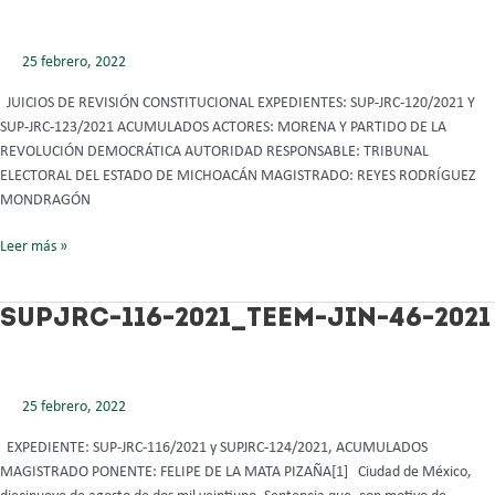
2021_TEEM-
JIN-
25 febrero, 2022
58-
2021
JUICIOS DE REVISIÓN CONSTITUCIONAL EXPEDIENTES: SUP-JRC-120/2021 Y
SUP-JRC-123/2021 ACUMULADOS ACTORES: MORENA Y PARTIDO DE LA
REVOLUCIÓN DEMOCRÁTICA AUTORIDAD RESPONSABLE: TRIBUNAL
ELECTORAL DEL ESTADO DE MICHOACÁN MAGISTRADO: REYES RODRÍGUEZ
MONDRAGÓN
Leer más »
SUPJRC-
SUPJRC-116-2021_TEEM-JIN-46-2021
116-
2021_TEEM-
JIN-
25 febrero, 2022
46-
2021
EXPEDIENTE: SUP-JRC-116/2021 y SUPJRC-124/2021, ACUMULADOS
MAGISTRADO PONENTE: FELIPE DE LA MATA PIZAÑA[1] Ciudad de México,