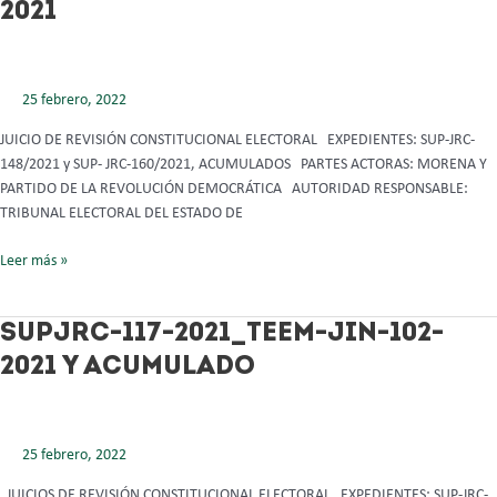
2021
2021_TEEM-
JIN-
120-
2021
25 febrero, 2022
JUICIO DE REVISIÓN CONSTITUCIONAL ELECTORAL EXPEDIENTES: SUP-JRC-
148/2021 y SUP- JRC-160/2021, ACUMULADOS PARTES ACTORAS: MORENA Y
PARTIDO DE LA REVOLUCIÓN DEMOCRÁTICA AUTORIDAD RESPONSABLE:
TRIBUNAL ELECTORAL DEL ESTADO DE
Leer más »
SUPJRC-
SUPJRC-117-2021_TEEM-JIN-102-
117-
2021 Y ACUMULADO
2021_TEEM-
JIN-
102-
2021
25 febrero, 2022
Y
JUICIOS DE REVISIÓN CONSTITUCIONAL ELECTORAL EXPEDIENTES: SUP-JRC-