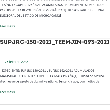
ACUMULADO
117/2021 Y SUPJRC-126/2021, ACUMULADOS PROMOVENTES: MORENA Y
PARTIDO DE LA REVOLUCIÓN DEMOCRÁTICA[1] RESPONSABLE: TRIBUNAL
ELECTORAL DEL ESTADO DE MICHOACÁN[2]
Leer más »
SUPJRC-
SUPJRC-150-2021_TEEMJIN-093-2021
150-
2021_TEEMJIN-
093-
25 febrero, 2022
2021
EXPEDIENTE: SUP-JRC-150/2021 y SUPJRC-162/2021 ACUMULADOS
MAGISTRADO PONENTE: FELIPE DE LA MATA PIZAÑA[1] Ciudad de México,
diecinueve de agosto de dos mil veintiuno. Sentencia que, con motivo de
Leer más »