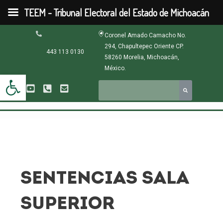
Ir
TEEM - Tribunal Electoral del Estado de Michoacán
al
contenido
Paginación
Coronel Amado Camacho No.
de
294, Chapultepec Oriente CP.
entradas
443 113 0130
58260 Morelia, Michoacán,
México.
Abrir barra de herramientas
SENTENCIAS SALA
SUPERIOR