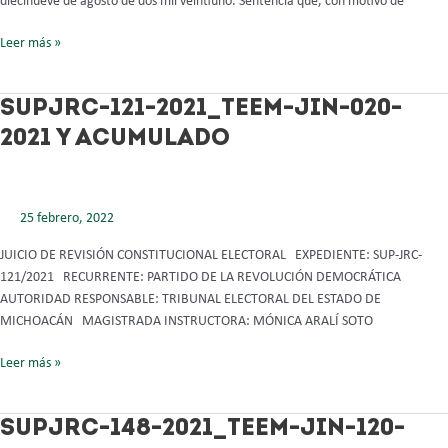
diecinueve de agosto de dos mil veintiuno. Sentencia que, con motivo de
Leer más »
SUPJRC-
SUPJRC-121-2021_TEEM-JIN-020-
121-
2021 Y ACUMULADO
2021_TEEM-
JIN-
020-
2021
25 febrero, 2022
Y
JUICIO DE REVISIÓN CONSTITUCIONAL ELECTORAL EXPEDIENTE: SUP-JRC-
ACUMULADO
121/2021 RECURRENTE: PARTIDO DE LA REVOLUCIÓN DEMOCRÁTICA
AUTORIDAD RESPONSABLE: TRIBUNAL ELECTORAL DEL ESTADO DE
MICHOACÁN MAGISTRADA INSTRUCTORA: MÓNICA ARALÍ SOTO
Leer más »
SUPJRC-
SUPJRC-148-2021_TEEM-JIN-120-
148-