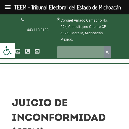
Ir
TEEM - Tribunal Electoral del Estado de Michoacán
al
contenido
Paginación
Coronel Amado Camacho No.
de
294, Chapultepec Oriente CP.
entradas
443 113 0130
58260 Morelia, Michoacán,
México.
Abrir barra de herramientas
JUICIO DE
INCONFORMIDAD