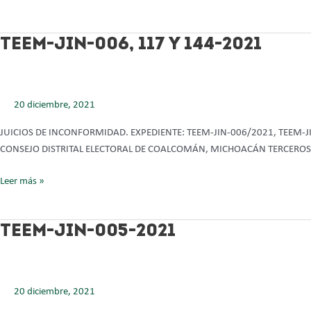
TEEM-
TEEM-JIN-006, 117 Y 144-2021
JIN-
006,
117
20 diciembre, 2021
Y
144-
JUICIOS DE INCONFORMIDAD. EXPEDIENTE: TEEM-JIN-006/2021, TEEM
2021
CONSEJO DISTRITAL ELECTORAL DE COALCOMÁN, MICHOACÁN TERCEROS
Leer más »
TEEM-
TEEM-JIN-005-2021
JIN-
005-
2021
20 diciembre, 2021