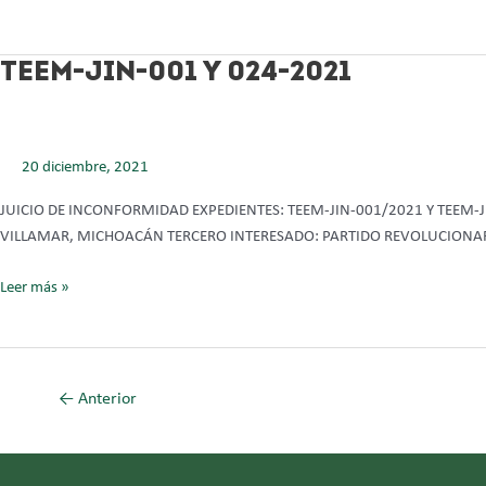
TEEM-
TEEM-JIN-001 Y 024-2021
JIN-
001
Y
20 diciembre, 2021
024-
2021
JUICIO DE INCONFORMIDAD EXPEDIENTES: TEEM-JIN-001/2021 Y TEEM
VILLAMAR, MICHOACÁN TERCERO INTERESADO: PARTIDO REVOLUCIONA
Leer más »
←
Anterior