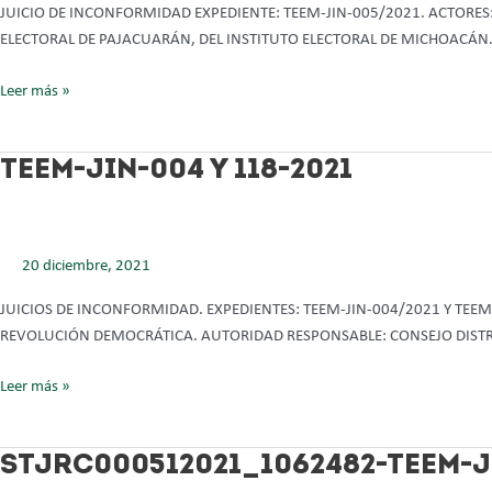
JUICIO DE INCONFORMIDAD EXPEDIENTE: TEEM-JIN-005/2021. ACTORE
ELECTORAL DE PAJACUARÁN, DEL INSTITUTO ELECTORAL DE MICHOACÁN.
Leer más »
TEEM-
TEEM-JIN-004 Y 118-2021
JIN-
004
Y
20 diciembre, 2021
118-
2021
JUICIOS DE INCONFORMIDAD. EXPEDIENTES: TEEM-JIN-004/2021 Y TE
REVOLUCIÓN DEMOCRÁTICA. AUTORIDAD RESPONSABLE: CONSEJO DISTRI
Leer más »
STJRC000512021_1062482-
STJRC000512021_1062482-TEEM-JI
TEEM-