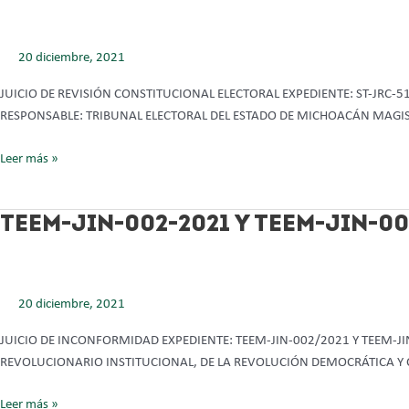
JIN-
002-
20 diciembre, 2021
2021
(TEEM-
JUICIO DE REVISIÓN CONSTITUCIONAL ELECTORAL EXPEDIENTE: ST-JRC-
JIN-
RESPONSABLE: TRIBUNAL ELECTORAL DEL ESTADO DE MICHOACÁN MAGI
002-
2021
Leer más »
Y
TEEM-
JIN-
TEEM-
TEEM-JIN-002-2021 Y TEEM-JIN-00
008-
JIN-
2021)
002-
2021
20 diciembre, 2021
Y
TEEM-
JUICIO DE INCONFORMIDAD EXPEDIENTE: TEEM-JIN-002/2021 Y TEEM-
JIN-
REVOLUCIONARIO INSTITUCIONAL, DE LA REVOLUCIÓN DEMOCRÁTICA Y
008-
2021
Leer más »