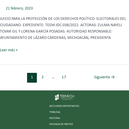
2022
21 febrero, 2023
JUICIO PARA LA PROTECCIÓN DE LOS DERECHOS POLÍTICO- ELECTORALES DEL
CIUDADANO. EXPEDIENTE: TEEM-JDC-038/2022. ACTORAS: ZULMA NAYELI
TOVAR GIL Y LORENA GARCÍA POSADAS. AUTORIDAD RESPONSABLE:
AYUNTAMIENTO DE LÁZARO CÁRDENAS, MICHOACÁN, PRESIDENTA
Leer más »
1
2
…
17
Siguiente
→
SECCIONES IMPORTANTES
TRIBUNAL
HISTORIA
OFICIALÍA DE PARTES