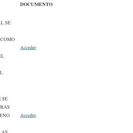
DOCUMENTO
L SE
 COMO
Acceder
EL
L
 SE
URAS
LENO
Acceder
LAS