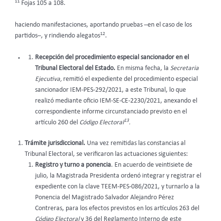
11
Fojas 105 a 108.
haciendo manifestaciones, aportando pruebas –en el caso de los
12
partidos–, y rindiendo alegatos
.
Recepción del procedimiento especial sancionador en el
Tribunal Electoral del Estado.
En misma fecha, la
Secretaria
Ejecutiva,
remitió el expediente del procedimiento especial
sancionador IEM-PES-292/2021, a este Tribunal, lo que
realizó mediante oficio IEM-SE-CE-2230/2021, anexando el
correspondiente informe circunstanciado previsto en el
13
artículo 260 del
Código Electoral
.
Trámite jurisdiccional.
Una vez remitidas las constancias al
Tribunal Electoral, se verificaron las actuaciones siguientes:
Registro y turno a ponencia
. En acuerdo de veintisiete de
julio, la Magistrada Presidenta ordenó integrar y registrar el
expediente con la clave TEEM-PES-086/2021, y turnarlo a la
Ponencia del Magistrado Salvador Alejandro Pérez
Contreras, para los efectos previstos en los artículos 263 del
Código Electoral
y 36 del Reglamento Interno de este