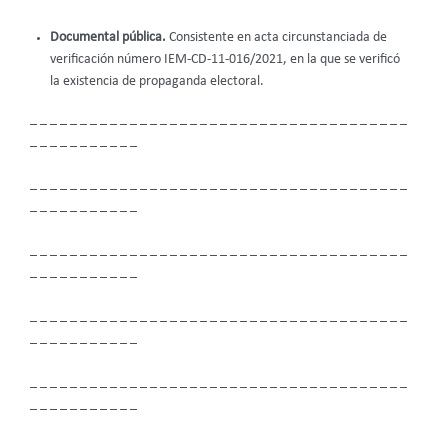
Documental pública.
Consistente en acta circunstanciada de
verificación número IEM-CD-11-016/2021, en la que se verificó
la existencia de propaganda electoral.
– – – – – – – – – – – – – – – – – – – – – – – – – – – – – – – – – – – – – –
– – – – – – – – – – –
– – – – – – – – – – – – – – – – – – – – – – – – – – – – – – – – – – – – – –
– – – – – – – – – – –
– – – – – – – – – – – – – – – – – – – – – – – – – – – – – – – – – – – – – –
– – – – – – – – – – –
– – – – – – – – – – – – – – – – – – – – – – – – – – – – – – – – – – – – – –
– – – – – – – – – – –
– – – – – – – – – – – – – – – – – – – – – – – – – – – – – – – – – – – – – –
– – – – – – – – – – –