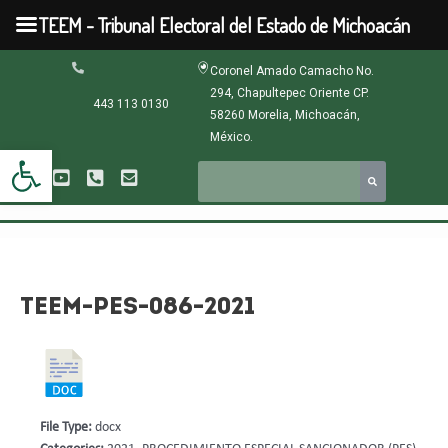
Ir
TEEM - Tribunal Electoral del Estado de Michoacán
al
contenido
Navegación
Coronel Amado Camacho No.
de
294, Chapultepec Oriente CP.
entradas
443 113 0130
58260 Morelia, Michoacán,
México.
Abrir barra de herramientas
TEEM-PES-086-2021
File Type:
docx