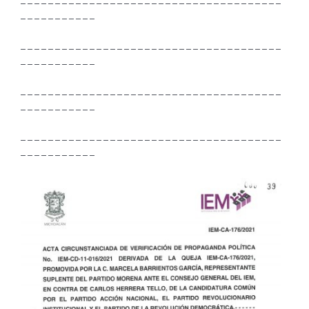
– – – – – – – – – – – – – – – – – – – – – – – – – – – – – – – – – – – – – –
– – – – – – – – – – –
– – – – – – – – – – – – – – – – – – – – – – – – – – – – – – – – – – – – – –
– – – – – – – – – – –
– – – – – – – – – – – – – – – – – – – – – – – – – – – – – – – – – – – – – –
– – – – – – – – – – –
– – – – – – – – – – – – – – – – – – – – – – – – – – – – – – – – – – – – – –
– – – – – – – – – – –