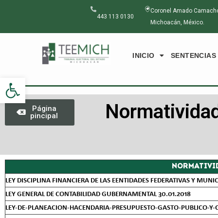
Ir
Coronel Amado Camacho N
al
443 113 0130
Michoacán, México.
contenido
INICIO
SENTENCIAS
Abrir barra de herramientas
Normatividad
Página
pincipal
NORMATIVI
LEY DISCIPLINA FINANCIERA DE LAS EENTIDADES FEDERATIVAS Y MUNICI
LEY GENERAL DE CONTABILIDAD GUBERNAMENTAL 30.01.2018
LEY-DE-PLANEACION-HACENDARIA-PRESUPUESTO-GASTO-PUBLICO-Y-C