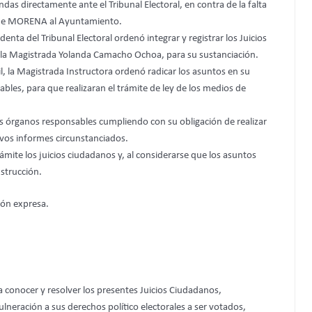
ndas directamente ante el Tribunal Electoral, en contra de la falta
to de MORENA al Ayuntamiento.
enta del Tribunal Electoral ordenó integrar y registrar los Juicios
de la Magistrada Yolanda Camacho Ochoa, para su sustanciación.
il, la Magistrada Instructora ordenó radicar los asuntos en su
bles, para que realizaran el trámite de ley de los medios de
 los órganos responsables cumpliendo con su obligación de realizar
ivos informes circunstanciados.
rámite los juicios ciudadanos y, al considerarse que los asuntos
strucción.
ión expresa.
ra conocer y resolver los presentes Juicios Ciudadanos,
eración a sus derechos político electorales a ser votados,