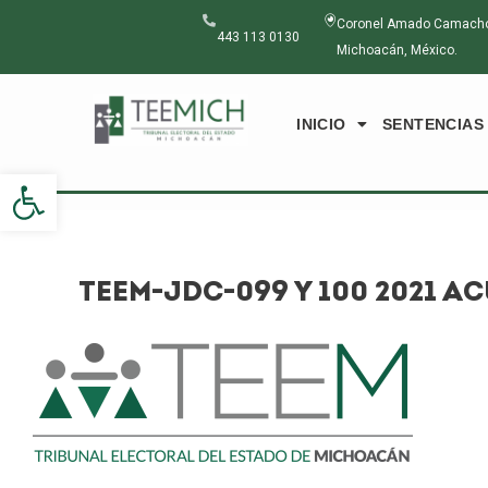
Ir
Navegación
Coronel Amado Camacho N
al
de
443 113 0130
Michoacán, México.
contenido
entradas
INICIO
SENTENCIAS
Abrir barra de herramientas
TEEM-JDC-099 Y 100 2021 