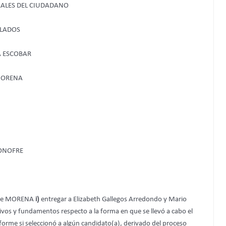
ORALES DEL CIUDADANO
ULADOS
A ESCOBAR
MORENA
ONOFRE
s de MORENA
i)
entregar a Elizabeth Gallegos Arredondo y Mario
vos y fundamentos respecto a la forma en que se llevó a cabo el
forme si seleccionó a algún candidato(a), derivado del proceso