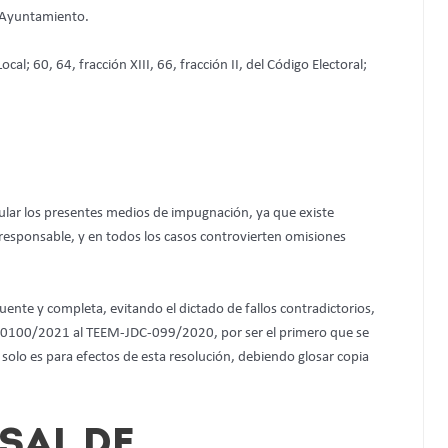
l Ayuntamiento.
al; 60, 64, fracción XIII, 66, fracción II, del Código Electoral;
lar los presentes medios de impugnación, ya que existe
 responsable, y en todos los casos controvierten omisiones
ente y completa, evitando el dictado de fallos contradictorios,
-0100/2021 al TEEM-JDC-099/2020, por ser el primero que se
ón solo es para efectos de esta resolución, debiendo glosar copia
SAL DE