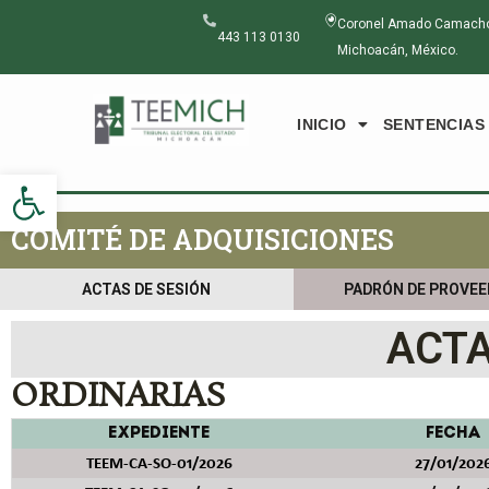
Ir
Coronel Amado Camacho N
al
443 113 0130
Michoacán, México.
contenido
INICIO
SENTENCIAS
Abrir barra de herramientas
COMITÉ DE ADQUISICIONES
ACTAS DE SESIÓN
PADRÓN DE PROVE
ACTA
ORDINARIAS
EXPEDIENTE
FECHA
TEEM-CA-SO-01/2026
27/01/202