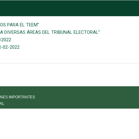
IOS PARA EL TEEM”
RA DIVERSAS ÁREAS DEL TRIBUNAL ELECTORAL”
12022
R-02-2022
NES IMPORTANTES
AL
IA
LÍA DE PARTES
PARENCIA
RACIÓN PDN
 DE PRIVACIDAD