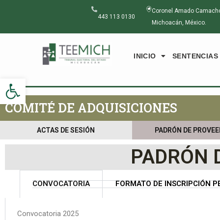
Ir
Coronel Amado Camacho N
al
443 113 0130
Michoacán, México.
contenido
INICIO
SENTENCIAS
Abrir barra de herramientas
COMITÉ DE ADQUISICIONES
ACTAS DE SESIÓN
PADRÓN DE PROVE
PADRÓN 
CONVOCATORIA
FORMATO DE INSCRIPCIÓN P
Convocatoria 2025