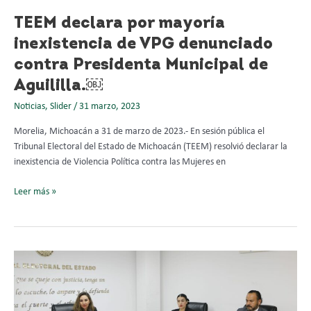
Aguililla.
￼
TEEM declara por mayoría
inexistencia de VPG denunciado
contra Presidenta Municipal de
Aguililla.￼
Noticias
,
Slider
/
31 marzo, 2023
Morelia, Michoacán a 31 de marzo de 2023.- En sesión pública el
Tribunal Electoral del Estado de Michoacán (TEEM) resolvió declarar la
inexistencia de Violencia Política contra las Mujeres en
Leer más »
Resuelve
TEEM
procedimiento
especial