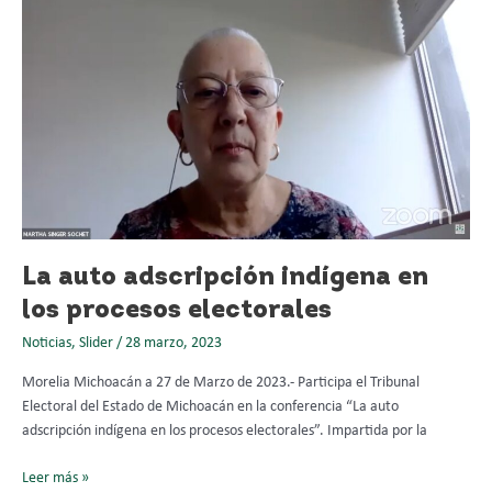
auto
adscripción
indígena
en
los
procesos
electorales
La auto adscripción indígena en
los procesos electorales
Noticias
,
Slider
/
28 marzo, 2023
Morelia Michoacán a 27 de Marzo de 2023.- Participa el Tribunal
Electoral del Estado de Michoacán en la conferencia “La auto
adscripción indígena en los procesos electorales”. Impartida por la
Leer más »