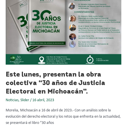
obra
colectiva
“30
años
de
Justicia
Electoral
en
Michoacán”.
Este lunes, presentan la obra
colectiva “30 años de Justicia
Electoral en Michoacán”.
Noticias
,
Slider
/
16 abril, 2023
Morelia, Michoacán a 16 de abril de 2023.- Con un análisis sobre la
evolución del derecho electoral y los retos que enfrenta en la actualidad,
se presentará el libro “30 años