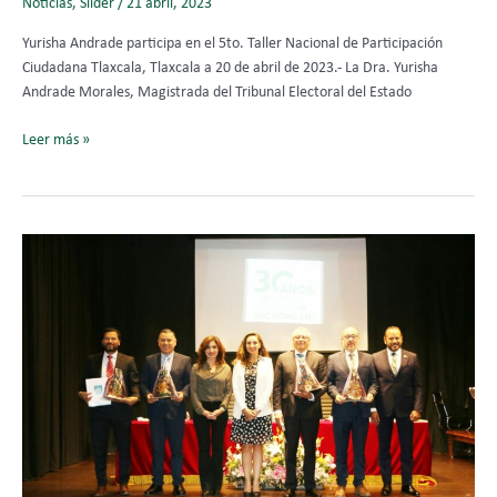
Noticias
,
Slider
/
21 abril, 2023
5to.
Yurisha Andrade participa en el 5to. Taller Nacional de Participación
Taller
Ciudadana Tlaxcala, Tlaxcala a 20 de abril de 2023.- La Dra. Yurisha
Nacional
Andrade Morales, Magistrada del Tribunal Electoral del Estado
de
Participación
Leer más »
Ciudadana
￼
Presentación
del
libro
“30
años
de
Justicia
Electoral
en
Michoacán”.
￼