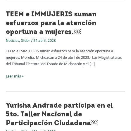
TEEM
TEEM e IMMUJERIS suman
e
esfuerzos para la atención
IMMUJERIS
oportuna a mujeres.￼
suman
esfuerzos
Noticias
,
Slider
/
24 abril, 2023
para
TEEM e IMMUJERIS suman esfuerzos para la atención oportuna a
la
mujeres. Morelia, Michoacán a 24 de abril de 2023.- Las Magistraturas
atención
del Tribunal Electoral del Estado de Michoacán y el […]
oportuna
a
Leer más »
mujeres.
￼
Yurisha
Yurisha Andrade participa en el
Andrade
5to. Taller Nacional de
participa
Participación Ciudadana￼
en
el