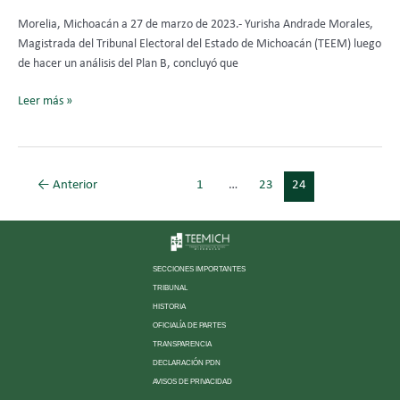
Morelia, Michoacán a 27 de marzo de 2023.- Yurisha Andrade Morales,
Magistrada del Tribunal Electoral del Estado de Michoacán (TEEM) luego
de hacer un análisis del Plan B, concluyó que
Leer más »
←
Anterior
1
…
23
24
SECCIONES IMPORTANTES
TRIBUNAL
HISTORIA
OFICIALÍA DE PARTES
TRANSPARENCIA
DECLARACIÓN PDN
AVISOS DE PRIVACIDAD