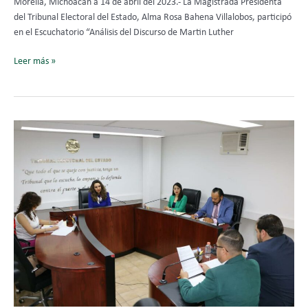
Morelia, Michoacán a 14 de abril del 2023.- La Magistrada Presidenta
del Tribunal Electoral del Estado, Alma Rosa Bahena Villalobos, participó
en el Escuchatorio “Análisis del Discurso de Martin Luther
Leer más »
TEEM
declara
por
mayoría
inexistencia
de
VPG
denunciado
contra
Presidenta
Municipal
de