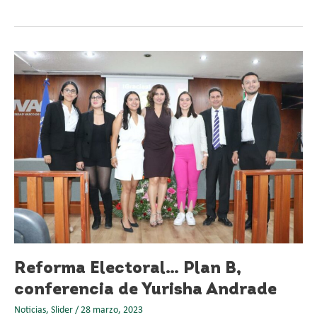
Reforma
Electoral…
Plan
B,
conferencia
de
Yurisha
Andrade
Reforma Electoral… Plan B,
conferencia de Yurisha Andrade
Noticias
,
Slider
/
28 marzo, 2023