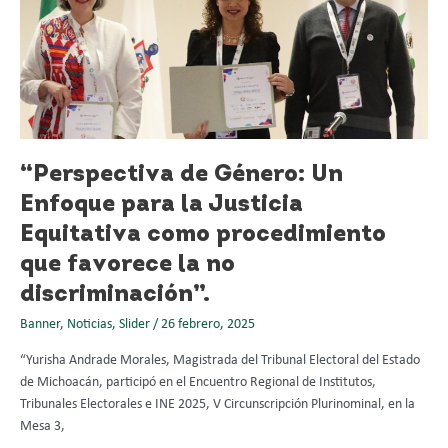
Un
Enfoque
para
la
Justicia
Equitativa
como
“Perspectiva de Género: Un
procedimiento
que
Enfoque para la Justicia
favorece
Equitativa como procedimiento
la
que favorece la no
no
discriminación”.
discriminación”.
Banner
,
Noticias
,
Slider
/
26 febrero, 2025
“Yurisha Andrade Morales, Magistrada del Tribunal Electoral del Estado
de Michoacán, participó en el Encuentro Regional de Institutos,
Tribunales Electorales e INE 2025, V Circunscripción Plurinominal, en la
Mesa 3,