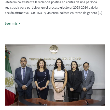
·Determina existente la violencia política en contra de una persona
registrada para participar en el proceso electoral 2023-2024 bajo la
acción afirmativa LGBTIAQ+ y violencia política en razón de género […]
Leer más »
TEEMICH
cuenta
con
el
Pleno
integrado
en
su
totalidad.