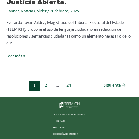
Justicia Abierta.
a
Banner
,
Noticias
,
Slider
/
26 febrero, 2025
la
Justicia
Everardo Tovar Valdez, Magistrado del Tribunal Electoral del Estado
Abierta.
(TEEMICH), propone el uso de lenguaje ciudadano en redacción de
resoluciones y sentencias ciudadanas como un elemento necesario de lo
que
Leer más »
1
2
…
24
Siguiente
→
SECCIONES IMPORTANTES
TRIBUNAL
HISTORIA
OFICIALÍA DE PARTES