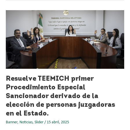
Resuelve
TEEMICH
primer
Procedimiento
Especial
Sancionador
derivado
de
la
elección
de
Resuelve TEEMICH primer
personas
Procedimiento Especial
juzgadoras
Sancionador derivado de la
en
el
elección de personas juzgadoras
Estado.
en el Estado.
Banner
,
Noticias
,
Slider
/
15 abril, 2025