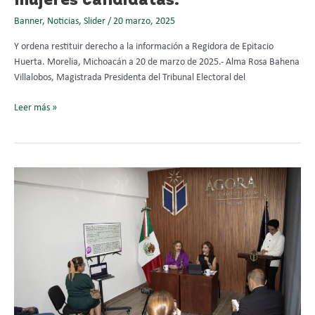
mujeres candidatas.
50%
Banner
,
Noticias
,
Slider
/
20 marzo, 2025
del
financiamiento
Y ordena restituir derecho a la información a Regidora de Epitacio
público
Huerta. Morelia, Michoacán a 20 de marzo de 2025.- Alma Rosa Bahena
a
Villalobos, Magistrada Presidenta del Tribunal Electoral del
las
mujeres
Leer más »
candidatas.
Yurisha
Andrade
presentó
la
ponencia
“Las
mujeres
y
los
órganos