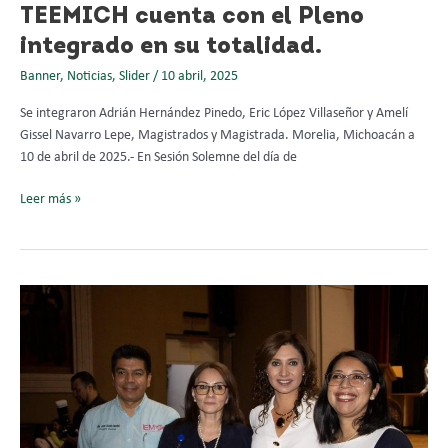
TEEMICH cuenta con el Pleno
integrado en su totalidad.
Banner
,
Noticias
,
Slider
/
10 abril, 2025
Se integraron Adrián Hernández Pinedo, Eric López Villaseñor y Amelí
Gissel Navarro Lepe, Magistrados y Magistrada. Morelia, Michoacán a
10 de abril de 2025.- En Sesión Solemne del día de
Leer más »
Yurisha
Andrade
Morales,
Magistrada
del
Tribunal
Electoral