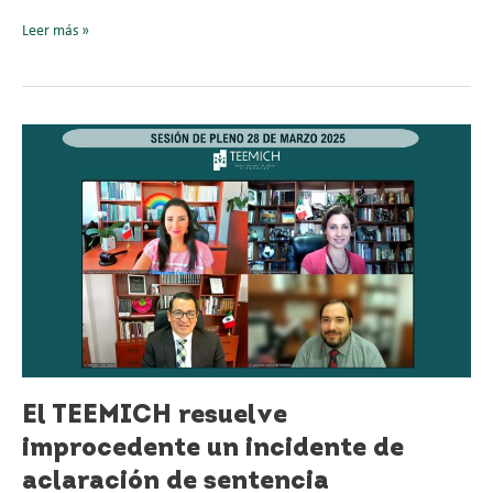
de
Leer más »
México.
El
TEEMICH
resuelve
improcedente
un
incidente
de
aclaración
de
sentencia
El TEEMICH resuelve
improcedente un incidente de
aclaración de sentencia