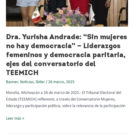
Liderazgos
femeninos
y
democracia
paritaria,
ejes
Dra. Yurisha Andrade: “Sin mujeres
del
no hay democracia” — Liderazgos
conversatorio
femeninos y democracia paritaria,
del
TEEMICH
ejes del conversatorio del
TEEMICH
Banner
,
Noticias
,
Slider
/
26 marzo, 2025
Morelia, Michoacán a 26 de marzo de 2025.- El Tribunal Electoral del
Estado (TEEMICH) reflexionó, a través del Conversatorio Mujeres,
liderazgo y participación política, sobre la relevancia de la participación
Leer más »