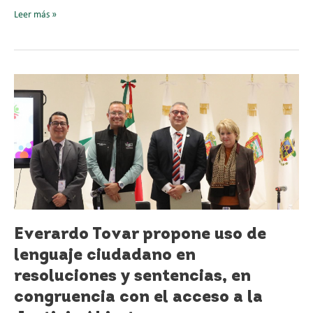
Leer más »
Everardo
Tovar
propone
uso
de
lenguaje
ciudadano
en
resoluciones
y
Everardo Tovar propone uso de
sentencias,
en
lenguaje ciudadano en
congruencia
resoluciones y sentencias, en
con
congruencia con el acceso a la
el
acceso