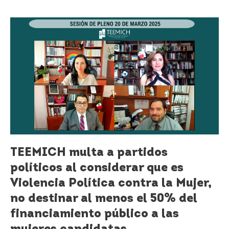
TEEMICH
multa
a
partidos
políticos
al
considerar
que
es
Violencia
Política
contra
TEEMICH multa a partidos
la
políticos al considerar que es
Mujer,
no
Violencia Política contra la Mujer,
destinar
no destinar al menos el 50% del
al
financiamiento público a las
menos
el