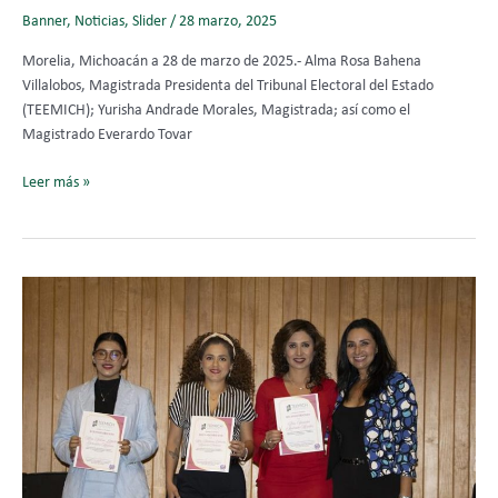
Banner
,
Noticias
,
Slider
/
28 marzo, 2025
Morelia, Michoacán a 28 de marzo de 2025.- Alma Rosa Bahena
Villalobos, Magistrada Presidenta del Tribunal Electoral del Estado
(TEEMICH); Yurisha Andrade Morales, Magistrada; así como el
Magistrado Everardo Tovar
Leer más »
Dra.
Yurisha
Andrade:
“Sin
mujeres
no
hay
democracia”
—