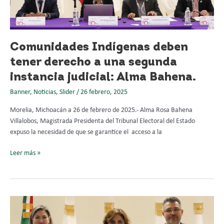
deben
tener
derecho
a
una
Comunidades Indígenas deben
segunda
tener derecho a una segunda
instancia
instancia judicial: Alma Bahena.
judicial:
Alma
Banner
,
Noticias
,
Slider
/
26 febrero, 2025
Bahena.
Morelia, Michoacán a 26 de febrero de 2025.- Alma Rosa Bahena
Villalobos, Magistrada Presidenta del Tribunal Electoral del Estado
expuso la necesidad de que se garantice el acceso a la
Leer más »
“Perspectiva
de
Género: