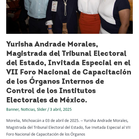
del
Estado,
Invitada
Especial
en
el
VII
Yurisha Andrade Morales,
Foro
Magistrada del Tribunal Electoral
Nacional
de
del Estado, Invitada Especial en el
Capacitación
VII Foro Nacional de Capacitación
de
de los Órganos Internos de
los
Órganos
Control de los Institutos
Internos
Electorales de México.
de
Control
Banner
,
Noticias
,
Slider
/
3 abril, 2025
de
Morelia, Michoacán a 03 de abril de 2025. – Yurisha Andrade Morales,
los
Magistrada del Tribunal Electoral del Estado, fue Invitada Especial al VII
Institutos
Foro Nacional de Capacitación de los Órganos
Electorales