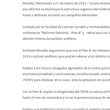
Morelia, Michoacán a 27 de marzo de 2023.- Yurisha Andrade
esa reforma se disminuye la estructura orgánica del Instituto
hacer y deshacer durante sus campañas electorales.
Invitada por la Facultad de Ciencias Sociales y Humanidade
conferencia “Reforma Electoral… Plan B” y refirió que con la
elección interna de partidos políticos.
Andrade Morales argumentó que con el Plan B, los mexicanos
2024 y actores políticos que podrán rebasar a los árbitros 
Explicó a los futuros abogados egresados de la UVAQ que to
inconstitucionalidad y controversias constitucionales ante la
(TEPJF) para declarar, en su caso, ante la aplicación en asu
Con el Plan B, explicó la Magistrada del TEEM se retrasa el Pr
hasta el mes de noviembre y no en la primera semana de s
Explicó que el Ministro instructor concedió la medida cautel