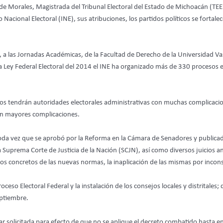
 Morales, Magistrada del Tribunal Electoral del Estado de Michoacán (TEEM
 Nacional Electoral (INE), sus atribuciones, los partidos políticos se fortale
s, a las Jornadas Académicas, de la Facultad de Derecho de la Universidad 
 Ley Federal Electoral del 2014 el INE ha organizado más de 330 procesos el
 tendrán autoridades electorales administrativas con muchas complicacione
sin mayores complicaciones.
da vez que se aprobó por la Reforma en la Cámara de Senadores y publicadas
 Suprema Corte de Justicia de la Nación (SCJN), así como diversos juicios ant
ntos concretos de las nuevas normas, la inaplicación de las mismas por incons
oceso Electoral Federal y la instalación de los consejos locales y distritales
eptiembre.
ar solicitada para efecto de que no se aplique el decreto combatido hasta en 