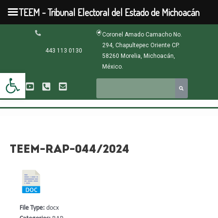
Ir
TEEM - Tribunal Electoral del Estado de Michoacán
al
contenido
Navegación
Coronel Amado Camacho No.
de
294, Chapultepec Oriente CP.
entradas
443 113 0130
58260 Morelia, Michoacán,
México.
Abrir barra de herramientas
TEEM-RAP-044/2024
File Type:
docx