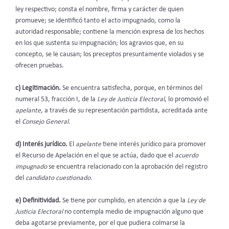
ley respectivo; consta el nombre, firma y carácter de quien
promueve; se identificó tanto el acto impugnado, como la
autoridad responsable; contiene la mención expresa de los hechos
en los que sustenta su impugnación; los agravios que, en su
concepto, se le causan; los preceptos presuntamente violados y se
ofrecen pruebas.
c) Legitimación.
Se encuentra satisfecha, porque, en términos del
numeral 53, fracción I, de la
Ley de Justicia Electoral
, lo promovió el
apelante
, a través de su representación partidista, acreditada ante
el
Consejo General.
d) Interés jurídico.
El
apelante
tiene interés jurídico para promover
el Recurso de Apelación en el que se actúa, dado que el
acuerdo
impugnado
se encuentra relacionado con la aprobación del registro
del
candidato cuestionado.
e) Definitividad.
Se tiene por cumplido, en atención a que la
Ley de
Justicia Electoral
no contempla medio de impugnación alguno que
deba agotarse previamente, por el que pudiera colmarse la