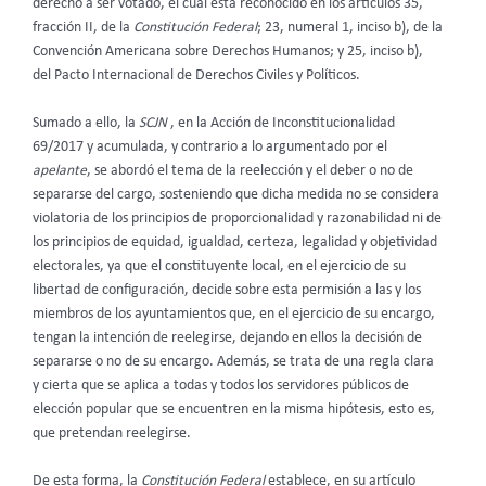
derecho a ser votado, el cual está reconocido en los artículos 35,
fracción II, de la
Constitución Federal
; 23, numeral 1, inciso b), de la
Convención Americana sobre Derechos Humanos; y 25, inciso b),
del Pacto Internacional de Derechos Civiles y Políticos.
Sumado a ello, la
SCJN
, en la Acción de Inconstitucionalidad
69/2017 y acumulada, y contrario a lo argumentado por el
apelante
, se abordó el tema de la reelección y el deber o no de
separarse del cargo, sosteniendo que dicha medida no se considera
violatoria de los principios de proporcionalidad y razonabilidad ni de
los principios de equidad, igualdad, certeza, legalidad y objetividad
electorales, ya que el constituyente local, en el ejercicio de su
libertad de configuración, decide sobre esta permisión a las y los
miembros de los ayuntamientos que, en el ejercicio de su encargo,
tengan la intención de reelegirse, dejando en ellos la decisión de
separarse o no de su encargo. Además, se trata de una regla clara
y cierta que se aplica a todas y todos los servidores públicos de
elección popular que se encuentren en la misma hipótesis, esto es,
que pretendan reelegirse.
De esta forma, la
Constitución Federal
establece, en su artículo