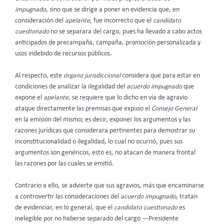
impugnado
, sino que se dirige a poner en evidencia que, en
consideración del
apelante
, fue incorrecto que el
candidato
cuestionado
no se separara del cargo, pues ha llevado a cabo actos
anticipados de precampaña, campaña, promoción personalizada y
usos indebido de recursos públicos.
Al respecto, este
órgano jurisdiccional
considera que para estar en
condiciones de analizar la ilegalidad del
acuerdo impugnado
que
expone el
apelante
, se requiere que lo dicho en vía de agravio
ataque directamente las premisas que expuso el
Consejo General
en la emisión del mismo; es decir,
exponer los argumentos y las
razones jurídicas que considerara pertinentes para demostrar su
inconstitucionalidad o ilegalidad, lo cual no ocurrió, pues sus
argumentos son genéricos, esto es, no atacan de manera frontal
las razones por las cuales se emitió.
Contrario a ello, se advierte que sus agravios, más que encaminarse
a controvertir las consideraciones del
acuerdo impugnado
, tratan
de evidenciar, en lo general, que el
candidato cuestionado
es
inelegible por no haberse separado del cargo —Presidente