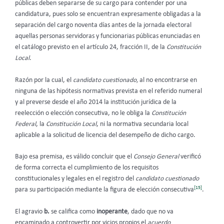
públicas deben separarse de su cargo para contender por una
candidatura, pues solo se encuentran expresamente obligadas a la
separación del cargo noventa días antes de la jornada electoral
aquellas personas servidoras y funcionarias públicas enunciadas en
el catálogo previsto en el artículo 24, fracción II, de la
Constitución
Local
.
Razón por la cual, el
candidato cuestionado,
al no encontrarse en
ninguna de las hipótesis normativas prevista en el referido numeral
y al preverse desde el año 2014 la institución jurídica de la
reelección o elección consecutiva, no le obliga la
Constitución
Federal
, la
Constitución Local
, ni la normativa secundaria local
aplicable a la solicitud de licencia del desempeño de dicho cargo.
Bajo esa premisa, es válido concluir que el
Consejo General
verificó
de forma correcta el cumplimiento de los requisitos
constitucionales y legales en el registro del
candidato cuestionado
[15]
para su participación mediante la figura de elección consecutiva
.
El agravio
b.
se califica como
inoperante
, dado que no va
encaminado a controvertir por vicios propios el
acuerdo