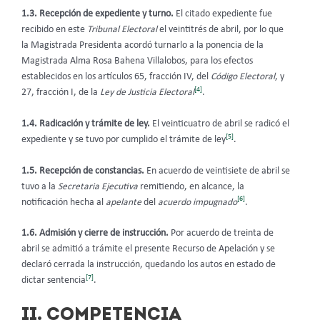
1.3. Recepción de expediente y turno.
El citado expediente fue
recibido en este
Tribunal Electoral
el veintitrés de abril, por lo que
la Magistrada Presidenta acordó turnarlo a la ponencia de la
Magistrada Alma Rosa Bahena Villalobos, para los efectos
establecidos en los artículos 65, fracción IV, del
Código Electoral
, y
[4]
27, fracción I, de la
Ley de Justicia Electoral
.
1.4. Radicación y trámite de ley.
El veinticuatro de abril se radicó el
[5]
expediente y se tuvo por cumplido el trámite de ley
.
1.5. Recepción de constancias.
En acuerdo de veintisiete de abril se
tuvo a la
Secretaria Ejecutiva
remitiendo, en alcance, la
[6]
notificación hecha al
apelante
del
acuerdo impugnado
.
1.6. Admisión y cierre de instrucción.
Por acuerdo de treinta de
abril se admitió a trámite el presente Recurso de Apelación y se
declaró cerrada la instrucción, quedando los autos en estado de
[7]
dictar sentencia
.
II. COMPETENCIA