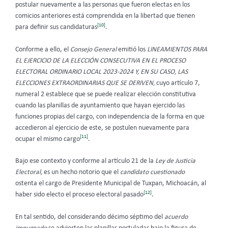
postular nuevamente a las personas que fueron electas en los
comicios anteriores está comprendida en la libertad que tienen
[10]
para definir sus candidaturas
.
Conforme a ello, el
Consejo General
emitió los
LINEAMIENTOS PARA
EL EJERCICIO DE LA ELECCIÓN CONSECUTIVA EN EL PROCESO
ELECTORAL ORDINARIO LOCAL 2023-2024 Y, EN SU CASO, LAS
ELECCIONES EXTRAORDINARIAS QUE SE DERIVEN,
cuyo artículo 7,
numeral 2 establece que se puede realizar elección constitutiva
cuando las planillas de ayuntamiento que hayan ejercido las
funciones propias del cargo, con independencia de la forma en que
accedieron al ejercicio de este, se postulen nuevamente para
[11]
ocupar el mismo cargo
.
Bajo ese contexto y conforme al artículo 21 de la
Ley de Justicia
Electoral,
es un hecho notorio que el
candidato cuestionado
ostenta el cargo de Presidente Municipal de Tuxpan, Michoacán, al
[12]
haber sido electo el proceso electoral pasado
.
En tal sentido, del considerando décimo séptimo
del
acuerdo