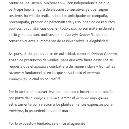
Municipal de Tuxpan, Michoacán—, con independencia de que
participe bajo la figura de elección consecutiva, ya que, según
sostiene, ha estado realizando actos anticipados de campaña,
precampaña, promoción personalizada y uso indebido de recursos
públicos; circunstancias que, en todo caso, no son materia de este
juicio y, menos aún, motivos que el
Consejo General
tenía que
tomar en cuenta al momento de resolver sobre la elegibilidad.
Así pues, dado que los actos de autoridad, como el
Consejo General,
gozan de presunción de validez, para que esta fuera destruida se
requería que el
apelante
combatiera de manera clara y frontal las
razones y fundamentos en las que se sustentó el
acuerdo
[16]
impugnado
, lo cual no ocurre
.
Por lo tanto, al no advertirse una indebida o incorrecta actuación
por parte del
Consejo General
al emitir el
acuerdo impugnado
,
estrictamente con relación a los planteamientos expuestos por el
apelante
, lo procedente es confirmarlo.
Por lo expuesto y fundado, se emite el siguiente