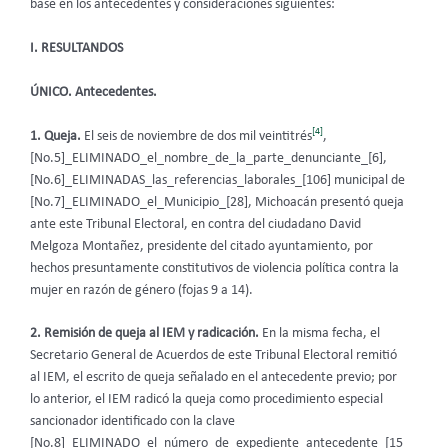
base en los antecedentes y consideraciones siguientes:
I. RESULTANDOS
ÚNICO. Antecedentes.
[4]
1. Queja.
El seis de noviembre de dos mil veintitrés
,
[No.5]_ELIMINADO_el_nombre_de_la_parte_denunciante_[6],
[No.6]_ELIMINADAS_las_referencias_laborales_[106] municipal de
[No.7]_ELIMINADO_el_Municipio_[28], Michoacán presentó queja
ante este Tribunal Electoral, en contra del ciudadano David
Melgoza Montañez, presidente del citado ayuntamiento, por
hechos presuntamente constitutivos de violencia política contra la
mujer en razón de género (fojas 9 a 14).
2. Remisión de queja al IEM y radicación.
En la misma fecha, el
Secretario General de Acuerdos de este Tribunal Electoral remitió
al IEM, el escrito de queja señalado en el antecedente previo; por
lo anterior, el IEM radicó la queja como procedimiento especial
sancionador identificado con la clave
[No.8]_ELIMINADO_el_número_de_expediente_antecedente_[15