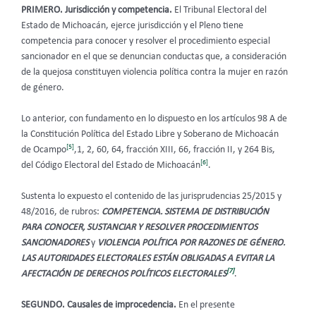
PRIMERO. Jurisdicción y competencia.
El Tribunal Electoral del
Estado de Michoacán, ejerce jurisdicción y el Pleno tiene
competencia para conocer y resolver el procedimiento especial
sancionador en el que se denuncian conductas que, a consideración
de la quejosa constituyen violencia política contra la mujer en razón
de género.
Lo anterior, con fundamento en lo dispuesto en los artículos 98 A de
la Constitución Política del Estado Libre y Soberano de Michoacán
[5]
de Ocampo
,1, 2, 60, 64, fracción XIII, 66, fracción II, y 264 Bis,
[6]
del Código Electoral del Estado de Michoacán
.
Sustenta lo expuesto el contenido de las jurisprudencias 25/2015 y
48/2016, de rubros:
COMPETENCIA. SISTEMA DE DISTRIBUCIÓN
PARA CONOCER, SUSTANCIAR Y RESOLVER PROCEDIMIENTOS
SANCIONADORES
y
VIOLENCIA POLÍTICA POR RAZONES DE GÉNERO.
LAS AUTORIDADES ELECTORALES ESTÁN OBLIGADAS A EVITAR LA
[7]
AFECTACIÓN DE DERECHOS POLÍTICOS ELECTORALES
.
SEGUNDO. Causales de improcedencia.
En el presente