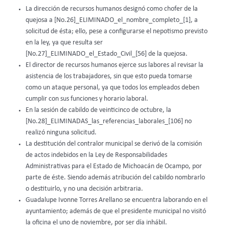
La dirección de recursos humanos designó como chofer de la
quejosa a [No.26]_ELIMINADO_el_nombre_completo_[1], a
solicitud de ésta; ello, pese a configurarse el nepotismo previsto
en la ley, ya que resulta ser
[No.27]_ELIMINADO_el_Estado_Civil_[56] de la quejosa.
El director de recursos humanos ejerce sus labores al revisar la
asistencia de los trabajadores, sin que esto pueda tomarse
como un ataque personal, ya que todos los empleados deben
cumplir con sus funciones y horario laboral.
En la sesión de cabildo de veinticinco de octubre, la
[No.28]_ELIMINADAS_las_referencias_laborales_[106] no
realizó ninguna solicitud.
La destitución del contralor municipal se derivó de la comisión
de actos indebidos en la Ley de Responsabilidades
Administrativas para el Estado de Michoacán de Ocampo, por
parte de éste. Siendo además atribución del cabildo nombrarlo
o destituirlo, y no una decisión arbitraria.
Guadalupe Ivonne Torres Arellano se encuentra laborando en el
ayuntamiento; además de que el presidente municipal no visitó
la oficina el uno de noviembre, por ser día inhábil.