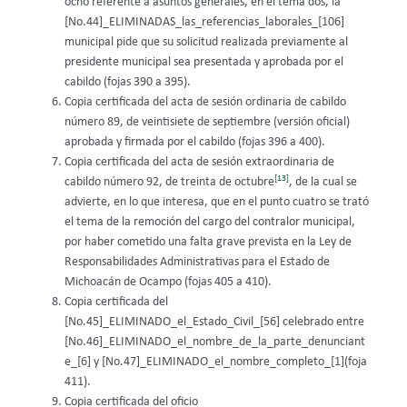
ocho referente a asuntos generales, en el tema dos, la
[No.44]_ELIMINADAS_las_referencias_laborales_[106]
municipal pide que su solicitud realizada previamente al
presidente municipal sea presentada y aprobada por el
cabildo (fojas 390 a 395).
Copia certificada del acta de sesión ordinaria de cabildo
número 89, de veintisiete de septiembre (versión oficial)
aprobada y firmada por el cabildo (fojas 396 a 400).
Copia certificada del acta de sesión extraordinaria de
[13]
cabildo número 92, de treinta de octubre
, de la cual se
advierte, en lo que interesa, que en el punto cuatro se trató
el tema de la remoción del cargo del contralor municipal,
por haber cometido una falta grave prevista en la Ley de
Responsabilidades Administrativas para el Estado de
Michoacán de Ocampo (fojas 405 a 410).
Copia certificada del
[No.45]_ELIMINADO_el_Estado_Civil_[56] celebrado entre
[No.46]_ELIMINADO_el_nombre_de_la_parte_denunciant
e_[6] y [No.47]_ELIMINADO_el_nombre_completo_[1](foja
411).
Copia certificada del oficio