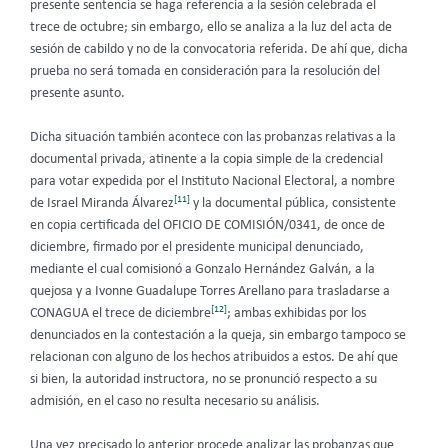
presente sentencia se haga referencia a la sesión celebrada el
trece de octubre; sin embargo, ello se analiza a la luz del acta de
sesión de cabildo y no de la convocatoria referida. De ahí que, dicha
prueba no será tomada en consideración para la resolución del
presente asunto.
Dicha situación también acontece con las probanzas relativas a la
documental privada, atinente a la copia simple de la credencial
para votar expedida por el Instituto Nacional Electoral, a nombre
[11]
de Israel Miranda Álvarez
y la documental pública, consistente
en copia certificada del OFICIO DE COMISIÓN/0341, de once de
diciembre, firmado por el presidente municipal denunciado,
mediante el cual comisionó a Gonzalo Hernández Galván, a la
quejosa y a Ivonne Guadalupe Torres Arellano para trasladarse a
[12]
CONAGUA el trece de diciembre
; ambas exhibidas por los
denunciados en la contestación a la queja, sin embargo tampoco se
relacionan con alguno de los hechos atribuidos a estos. De ahí que
si bien, la autoridad instructora, no se pronunció respecto a su
admisión, en el caso no resulta necesario su análisis.
Una vez precisado lo anterior procede analizar las probanzas que