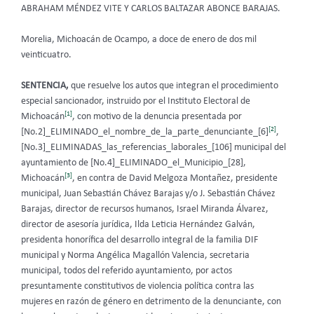
ABRAHAM MÉNDEZ VITE Y CARLOS BALTAZAR ABONCE BARAJAS.
Morelia, Michoacán de Ocampo, a doce de enero de dos mil
veinticuatro.
SENTENCIA,
que resuelve los autos que integran el procedimiento
especial sancionador, instruido por el Instituto Electoral de
[1]
Michoacán
, con motivo de la denuncia presentada por
[2]
[No.2]_ELIMINADO_el_nombre_de_la_parte_denunciante_[6]
,
[No.3]_ELIMINADAS_las_referencias_laborales_[106] municipal del
ayuntamiento de [No.4]_ELIMINADO_el_Municipio_[28],
[3]
Michoacán
, en contra de David Melgoza Montañez, presidente
municipal, Juan Sebastián Chávez Barajas y/o J. Sebastián Chávez
Barajas, director de recursos humanos, Israel Miranda Álvarez,
director de asesoría jurídica, Ilda Leticia Hernández Galván,
presidenta honorífica del desarrollo integral de la familia DIF
municipal y Norma Angélica Magallón Valencia, secretaria
municipal, todos del referido ayuntamiento, por actos
presuntamente constitutivos de violencia política contra las
mujeres en razón de género en detrimento de la denunciante, con