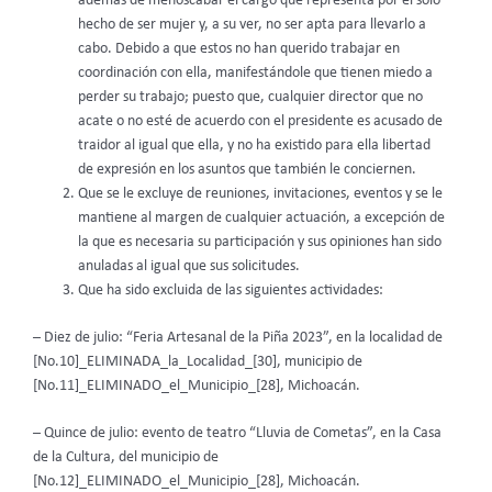
además de menoscabar el cargo que representa por el solo
hecho de ser mujer y, a su ver, no ser apta para llevarlo a
cabo. Debido a que estos no han querido trabajar en
coordinación con ella, manifestándole que tienen miedo a
perder su trabajo; puesto que, cualquier director que no
acate o no esté de acuerdo con el presidente es acusado de
traidor al igual que ella, y no ha existido para ella libertad
de expresión en los asuntos que también le conciernen.
Que se le excluye de reuniones, invitaciones, eventos y se le
mantiene al margen de cualquier actuación, a excepción de
la que es necesaria su participación y sus opiniones han sido
anuladas al igual que sus solicitudes.
Que ha sido excluida de las siguientes actividades:
– Diez de julio: “Feria Artesanal de la Piña 2023”, en la localidad de
[No.10]_ELIMINADA_la_Localidad_[30], municipio de
[No.11]_ELIMINADO_el_Municipio_[28], Michoacán.
– Quince de julio: evento de teatro “Lluvia de Cometas”, en la Casa
de la Cultura, del municipio de
[No.12]_ELIMINADO_el_Municipio_[28], Michoacán.