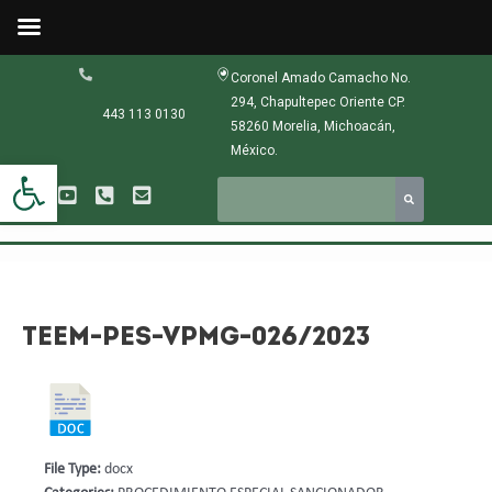
Ir
al
contenido
Navegación
Coronel Amado Camacho No.
de
294, Chapultepec Oriente CP.
entradas
443 113 0130
58260 Morelia, Michoacán,
México.
Abrir barra de herramientas
TEEM-PES-VPMG-026/2023
File Type:
docx