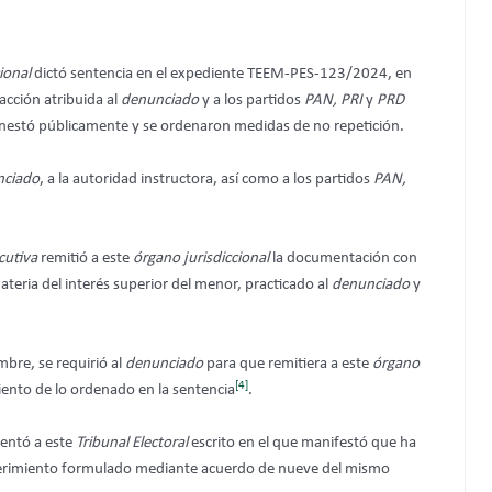
ional
dictó sentencia en el expediente TEEM-PES-123/2024, en
racción atribuida al
denunciado
y a los partidos
PAN, PRI
y
PRD
amonestó públicamente y se ordenaron medidas de no repetición.
nciado
, a la autoridad instructora, así como a los partidos
PAN,
cutiva
remitió a este
órgano jurisdiccional
la documentación con
ateria del interés superior del menor, practicado al
denunciado
y
bre, se requirió al
denunciado
para que remitiera a este
órgano
[4]
iento de lo ordenado en la sentencia
.
entó a este
Tribunal Electoral
escrito en el que manifestó que ha
querimiento formulado mediante acuerdo de nueve del mismo