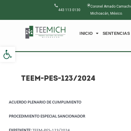
Ir
Navegación
Coronel Amado Camacho N
al
de
443 113 0130
Michoacán, México.
contenido
entradas
INICIO
SENTENCIAS
Abrir barra de herramientas
TEEM-PES-123/2024
ACUERDO PLENARIO DE CUMPLIMIENTO
PROCEDIMIENTO ESPECIAL SANCIONADOR
EXPEDIENTE:
TEEM-PES-123/2024