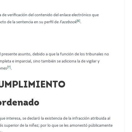
ta de verificación del contenido del enlace electrónico que
[6]
to de la sentencia en su perfil de
Facebook
.
 presente asunto, debido a que la función de los tribunales no
leta e imparcial, sino también se adiciona la de vigilar y
[7]
iones
.
 CUMPLIMIENTO
 ordenado
ue interesa, se declaró la existencia de la infracción atribuida al
rés superior de la niñez; por lo que se les amonestó públicamente