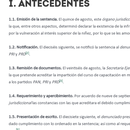
I. ANTECEDENTES
1.1
. Emisión de la sentencia.
El quince de agosto, este
órgano jurisdicc
la que, entre otros aspectos, determinó declarar la existencia de la inf
por la vulneración al interés superior de la niñez, por lo que se les 
1.2. Notificación.
El
dieciséis siguiente, se notificó la sentencia al
denu
[2]
PRI
y
PRD
.
1.3. Remisión de documentos.
El veintiséis de agosto, la
Secretaria Eje
la que pretende acreditar la impartición del curso de capacitación en m
[3]
a los partidos
PAN, PRI
y
PRD
.
1.4. Requerimiento y apercibimiento.
Por acuerdo de nueve de septiem
jurisdiccional
las constancias con las que acreditara el debido cumplim
1.5. Presentación de escrito.
El diecisiete siguiente, el
denunciado
pres
dado cumplimiento con lo ordenado en la sentencia; así como al re
[5]