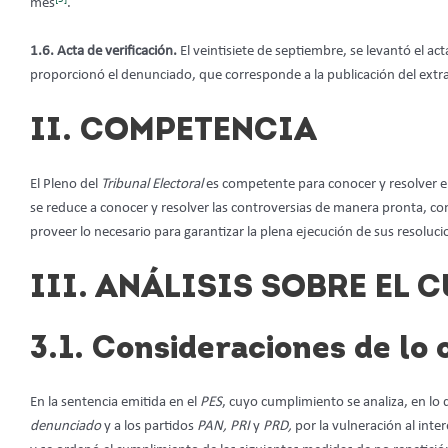
mes
.
1.6. Acta de verificación.
El veintisiete de septiembre, se levantó el ac
proporcionó el denunciado, que corresponde a la publicación del extrac
II. COMPETENCIA
El Pleno del
Tribunal Electoral
es competente para conocer y resolver el
se reduce a conocer y resolver las controversias de manera pronta, comp
proveer lo necesario para garantizar la plena ejecución de sus resoluc
III. ANÁLISIS SOBRE EL
3.1. Consideraciones de lo
En la sentencia emitida en el
PES
, cuyo cumplimiento se analiza, en lo q
denunciado
y a los partidos
PAN, PRI
y
PRD,
por la vulneración al inte