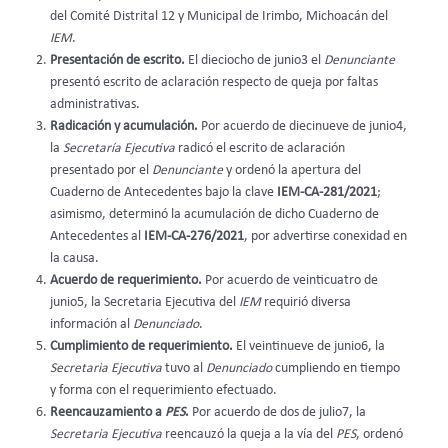
del Comité Distrital 12 y Municipal de Irimbo, Michoacán del
IEM
.
Presentación de escrito.
El dieciocho de junio3 el
Denunciante
presentó escrito de aclaración respecto de queja por faltas
administrativas.
Radicación y acumulación.
Por acuerdo de diecinueve de junio4,
la
Secretaría Ejecutiva
radicó el escrito de aclaración
presentado por el
Denunciante
y ordenó la apertura del
Cuaderno de Antecedentes bajo la clave
IEM-CA-281/2021
;
asimismo, determinó la acumulación de dicho Cuaderno de
Antecedentes al
IEM-CA-276/2021
, por advertirse conexidad en
la causa.
Acuerdo de requerimiento.
Por acuerdo de veinticuatro de
junio5, la Secretaria Ejecutiva del
IEM
requirió diversa
información al
Denunciado
.
Cumplimiento de requerimiento.
El veintinueve de junio6, la
Secretaria Ejecutiva
tuvo al
Denunciado
cumpliendo en tiempo
y forma con el requerimiento efectuado.
Reencauzamiento a
PES
.
Por acuerdo de dos de julio7, la
Secretaria Ejecutiva
reencauzó la queja a la vía del
PES
, ordenó