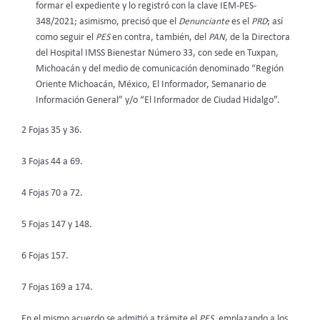
formar el expediente y lo registró con la clave IEM-PES-
348/2021; asimismo, precisó que el
Denunciante
es el
PRD
; así
como seguir el
PES
en contra, también, del
PAN
, de la Directora
del Hospital IMSS Bienestar Número 33, con sede en Tuxpan,
Michoacán y del medio de comunicación denominado “Región
Oriente Michoacán, México, El Informador, Semanario de
Información General” y/o “El Informador de Ciudad Hidalgo”.
2 Fojas 35 y 36.
3 Fojas 44 a 69.
4 Fojas 70 a 72.
5 Fojas 147 y 148.
6 Fojas 157.
7 Fojas 169 a 174.
En el mismo acuerdo se admitió a trámite el
PES
, emplazando a los