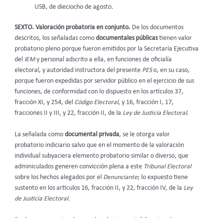
USB, de dieciocho de agosto.
SEXTO. Valoración probatoria en conjunto.
De los documentos
descritos, los señaladas como
documentales públicas
tienen valor
probatorio pleno porque fueron emitidos por la Secretaría Ejecutiva
del
IEM
y personal adscrito a ella, en funciones de oficialía
electoral, y autoridad instructora del presente
PES
o, en su caso,
porque fueron expedidas por servidor público en el ejercicio de sus
funciones, de conformidad con lo dispuesto en los artículos 37,
fracción XI, y 254, del
Código Electoral
, y 16, fracción I, 17,
fracciones II y III, y 22, fracción II, de la
Ley de Justicia Electoral
.
La señalada como
documental privada
, se le otorga valor
probatorio indiciario salvo que en el momento de la valoración
individual subyaciera elemento probatorio similar o diverso, que
adminiculados generen convicción plena a este
Tribunal Electoral
sobre los hechos alegados por el
Denunciante
; lo expuesto tiene
sustento en los artículos 16, fracción II, y 22, fracción IV, de la
Ley
de Justicia Electoral.