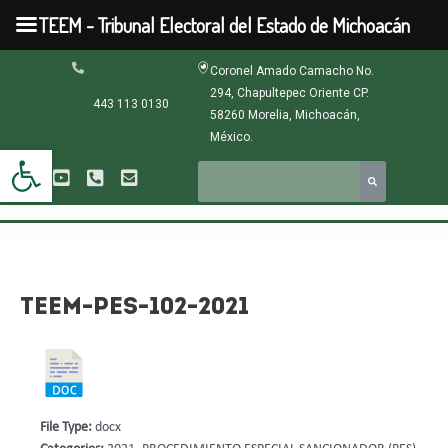
Ir
TEEM - Tribunal Electoral del Estado de Michoacán
al
contenido
Navegación
Coronel Amado Camacho No.
de
294, Chapultepec Oriente CP.
entradas
443 113 0130
58260 Morelia, Michoacán,
México.
Abrir barra de herramientas
TEEM-PES-102-2021
File Type:
docx