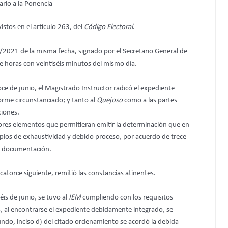
rlo a la Ponencia
stos en el artículo 263, del
Código Electoral
.
021 de la misma fecha, signado por el Secretario General de
e horas con veintiséis minutos del mismo día.
 de junio, el Magistrado Instructor radicó el expediente
forme circunstanciado; y tanto al
Quejoso
como a las partes
ciones.
ores elementos que permitieran emitir la determinación que en
cipios de exhaustividad y debido proceso, por acuerdo de trece
sa documentación.
 catorce siguiente, remitió las constancias atinentes.
éis de junio, se tuvo al
IEM
cumpliendo con los requisitos
, al encontrarse el expediente debidamente integrado, se
ndo, inciso d) del citado ordenamiento se acordó la debida