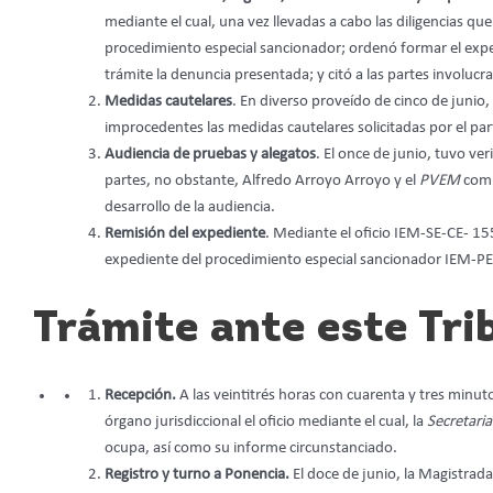
mediante el cual, una vez llevadas a cabo las diligencias 
procedimiento especial sancionador; ordenó formar el expe
trámite la denuncia presentada; y citó a las partes involucr
Medidas cautelares
. En diverso proveído de cinco de junio,
improcedentes las medidas cautelares solicitadas por el pa
Audiencia de pruebas y alegatos
. El once de junio, tuvo ver
partes, no obstante, Alfredo Arroyo Arroyo y el
PVEM
comp
desarrollo de la audiencia.
Remisión del expediente
. Mediante el oficio IEM-SE-CE- 15
expediente del procedimiento especial sancionador IEM-PE
Trámite ante este Tri
Recepción.
A las veintitrés horas con cuarenta y tres minutos
órgano jurisdiccional el oficio mediante el cual, la
Secretaria
ocupa, así como su informe circunstanciado.
Registro y turno a Ponencia.
El doce de junio, la Magistrada