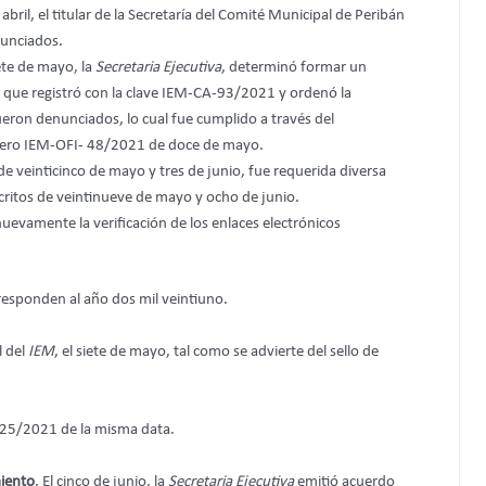
abril, el titular de la Secretaría del Comité Municipal de Peribán
enunciados.
ete de mayo, la
Secretaria Ejecutiva
, determinó formar un
que registró con la clave IEM-CA-93/2021 y ordenó la
fueron denunciados, lo cual fue cumplido a través del
úmero IEM-OFI- 48/2021 de doce de mayo.
 de veinticinco de mayo y tres de junio, fue requerida diversa
scritos de veintinueve de mayo y ocho de junio.
 nuevamente la verificación de los enlaces electrónicos
rresponden al año dos mil veintiuno.
l del
IEM
, el siete de mayo, tal como se advierte del sello de
125/2021 de la misma data.
miento
. El cinco de junio, la
Secretaria Ejecutiva
emitió acuerdo