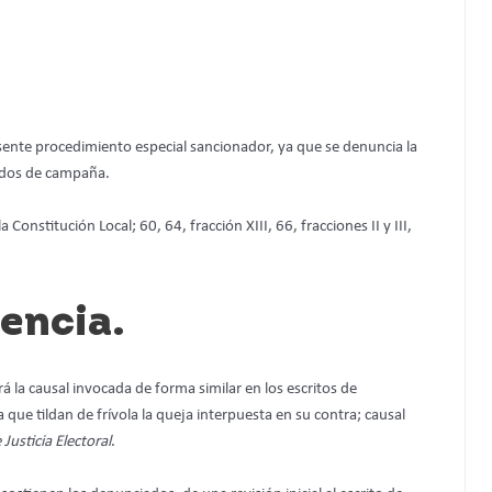
esente procedimiento especial sancionador, ya que se denuncia la
pados de campaña.
Constitución Local; 60, 64, fracción XIII, 66, fracciones II y III,
encia.
á la causal invocada de forma similar en los escritos de
ue tildan de frívola la queja interpuesta en su contra; causal
 Justicia Electoral
.