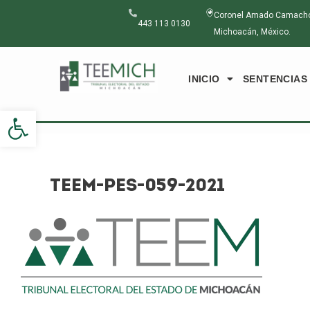
Ir
Navegación
Coronel Amado Camacho N
al
de
443 113 0130
Michoacán, México.
contenido
entradas
INICIO
SENTENCIAS
Abrir barra de herramientas
TEEM-PES-059-2021