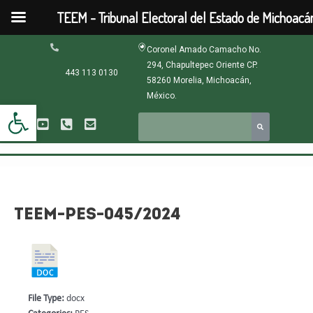
Ir
TEEM - Tribunal Electoral del Estado de Michoacá
al
contenido
Navegación
Coronel Amado Camacho No.
de
294, Chapultepec Oriente CP.
entradas
443 113 0130
58260 Morelia, Michoacán,
México.
Abrir barra de herramientas
TEEM-PES-045/2024
File Type:
docx