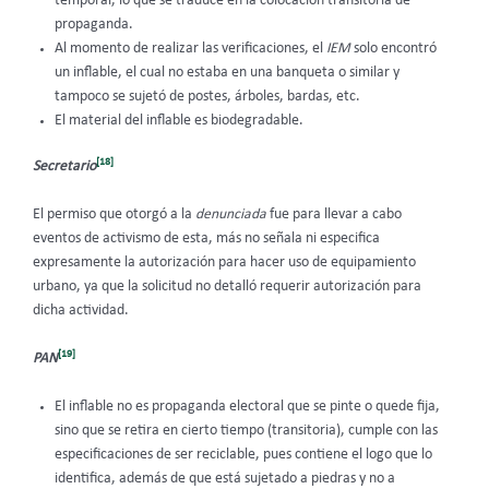
temporal, lo que se traduce en la colocación transitoria de
propaganda.
Al momento de realizar las verificaciones, el
IEM
solo encontró
un inflable, el cual no estaba en una banqueta o similar y
tampoco se sujetó de postes, árboles, bardas, etc.
El material del inflable es biodegradable.
[18]
Secretario
El permiso que otorgó a la
denunciada
fue para llevar a cabo
eventos de activismo de esta, más no señala ni especifica
expresamente la autorización para hacer uso de equipamiento
urbano, ya que la solicitud no detalló requerir autorización para
dicha actividad.
[19]
PAN
El inflable no es propaganda electoral que se pinte o quede fija,
sino que se retira en cierto tiempo (transitoria), cumple con las
especificaciones de ser reciclable, pues contiene el logo que lo
identifica, además de que está sujetado a piedras y no a