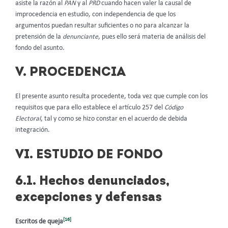
asiste la razón al
PAN
y al
PRD
cuando hacen valer la causal de
improcedencia en estudio, con independencia de que los
argumentos puedan resultar suficientes o no para alcanzar la
pretensión de la
denunciante
, pues ello será materia de análisis del
fondo del asunto.
V. PROCEDENCIA
El presente asunto resulta procedente, toda vez que cumple con los
requisitos que para ello establece el artículo 257 del
Código
Electoral
, tal y como se hizo constar en el acuerdo de debida
integración.
VI. ESTUDIO DE FONDO
6.1. Hechos denunciados,
excepciones y defensa
s
[16]
Escritos de queja