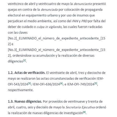
veinticinco de abril y veinticuatro de mayo la
denunciante
presentó
quejas en contra de la
denunciada
por colocación de propaganda
electoral en equipamiento urbano y por uso de insumos que
perjudican el medio ambiente, así como del
PAN
y
PRD
por falta del
deber de cuidado o
culpa in vigilando
, las cuales fueron radicadas
con las claves
[No.2]_ELIMINADO_el_número_de_expediente_antecedente_[15
2] e
[No.3]_ELIMINADO_el_número_de_expediente_antecedente_[15
2], ordenándose su acumulación y la realización de diversas
[2]
diligencias
.
1.2. Actas de verificación.
El veintisiete de abril, tres y dieciocho de
mayo se realizaron las actas circunstanciadas de verificación IEM-
[3]
[4]
[5]
OFI-543/2024
; IEM-OFI-636/2024
; e IEM-OFI-749/2024
,
respectivamente.
1.3. Nuevas diligencias.
Por proveídos de veintinueve y treinta de
abril, cuatro, seis y dieciséis de mayo la
Secretaria Ejecutiva
ordenó
[6]
la realización de nuevas diligencias de investigación
.