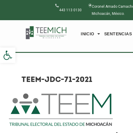
Ir
Navegación
Coronel Amado Camacho N
al
de
443 113 0130
Michoacán, México.
contenido
entradas
INICIO
SENTENCIAS
Abrir barra de herramientas
TEEM-JDC-71-2021