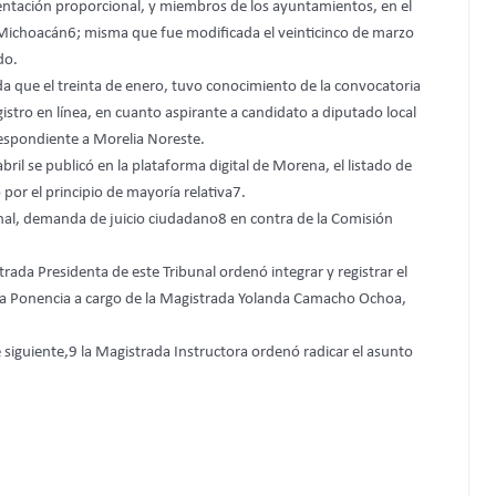
esentación proporcional, y miembros de los ayuntamientos, en el
, Michoacán6; misma que fue modificada el veinticinco de marzo
do.
 que el treinta de enero, tuvo conocimiento de la convocatoria
gistro en línea, en cuanto aspirante a candidato a diputado local
orrespondiente a Morelia Noreste.
bril se publicó en la plataforma digital de Morena, el listado de
por el principio de mayoría relativa7.
bunal, demanda de juicio ciudadano8 en contra de la Comisión
trada Presidenta de este Tribunal ordenó integrar y registrar el
la Ponencia a cargo de la Magistrada Yolanda Camacho Ochoa,
 siguiente,9 la Magistrada Instructora ordenó radicar el asunto