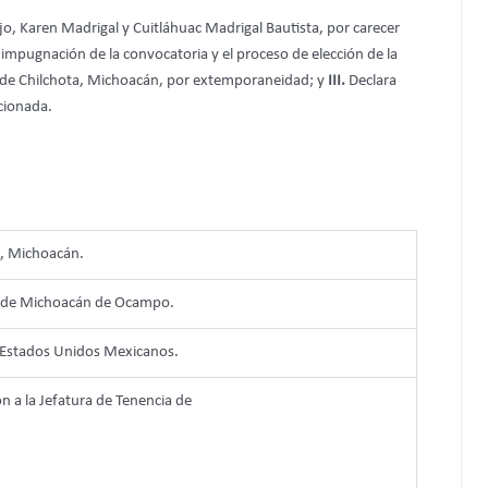
o, Karen Madrigal y Cuitláhuac Madrigal Bautista, por carecer
a impugnación de la convocatoria y el proceso de elección de la
o de Chilchota, Michoacán, por extemporaneidad; y
III.
Declara
ncionada.
, Michoacán.
do de Michoacán de Ocampo.
s Estados Unidos Mexicanos.
ón a la Jefatura de Tenencia de