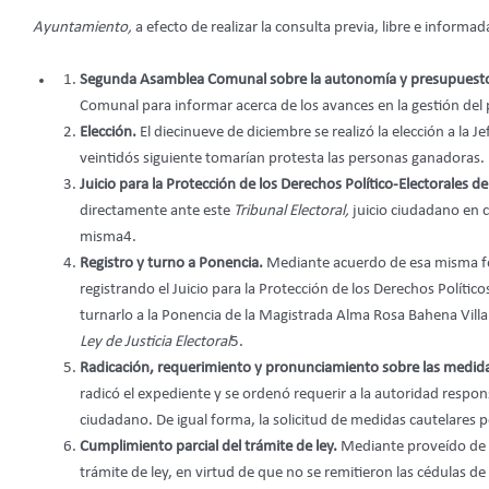
Ayuntamiento,
a efecto de realizar la consulta previa, libre e informa
Segunda Asamblea Comunal sobre la autonomía y presupuesto
Comunal para informar acerca de los avances en la gestión del p
Elección.
El diecinueve de diciembre se realizó la elección a la 
veintidós siguiente tomarían protesta las personas ganadoras.
Juicio para la Protección de los Derechos Político-Electorales 
directamente ante este
Tribunal Electoral,
juicio ciudadano en 
misma4.
Registro y turno a Ponencia.
Mediante acuerdo de esa misma fe
registrando el Juicio para la Protección de los Derechos Polític
turnarlo a la Ponencia de la Magistrada Alma Rosa Bahena Villalo
Ley de Justicia Electoral
5.
Radicación, requerimiento y pronunciamiento sobre las medidas
radicó el expediente y se ordenó requerir a la autoridad responsa
ciudadano. De igual forma, la solicitud de medidas cautelares p
Cumplimiento parcial del trámite de ley.
Mediante proveído de t
trámite de ley, en virtud de que no se remitieron las cédulas de 