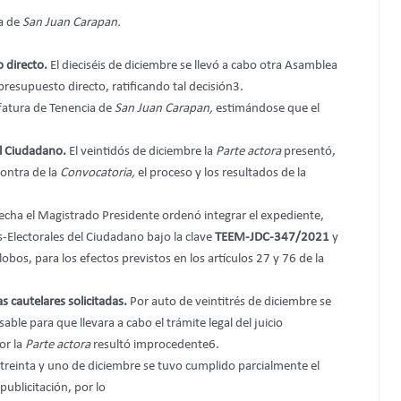
da de
San Juan Carapan.
 directo.
El dieciséis de diciembre se llevó a cabo otra Asamblea
resupuesto directo, ratificando tal decisión3.
Jefatura de Tenencia de
San Juan Carapan,
estimándose que el
del Ciudadano.
El veintidós de diciembre la
Parte actora
presentó,
contra de la
Convocatoria,
el proceso y los resultados de la
cha el Magistrado Presidente ordenó integrar el expediente,
os-Electorales del Ciudadano bajo la clave
TEEM-JDC-347/2021
y
bos, para los efectos previstos en los artículos 27 y 76 de la
 cautelares solicitadas.
Por auto de veintitrés de diciembre se
ble para que llevara a cabo el trámite legal del juicio
or la
Parte actora
resultó improcedente6.
reinta y uno de diciembre se tuvo cumplido parcialmente el
publicitación, por lo