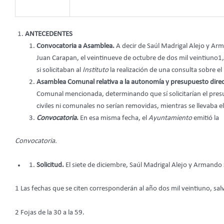
ANTECEDENTES
Convocatoria a Asamblea.
A decir de Saúl Madrigal Alejo y Ar
Juan Carapan, el veintinueve de octubre de dos mil veintiuno1,
si solicitaban al
Instituto
la realización de una consulta sobre e
Asamblea Comunal relativa a la autonomía y presupuesto dire
Comunal mencionada, determinando que sí solicitarían el pres
civiles ni comunales no serían removidas, mientras se llevaba e
Convocatoria
.
En esa misma fecha, el
Ayuntamiento
emitió la
Convocatoria.
Solicitud.
El siete de diciembre, Saúl Madrigal Alejo y Armando 
1 Las fechas que se citen corresponderán al año dos mil veintiuno, sa
2 Fojas de la 30 a la 59.