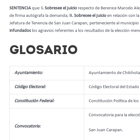
SENTENCIA
que:
I. Sobresee el juicio
respecto de Berenice Marcelo Alej
de firma autógrafa la demanda;
II. Sobresee el juicio
en relación con l
Jefatura de Tenencia de San Juan Carapan, perteneciente al municipi
infundados
los agravios referentes a los resultados de la elección me
GLOSARIO
Ayuntamiento:
Ayuntamiento de Chilchota
Código Electoral:
Código Electoral del Esta
Constitución Federal:
Constitución Política de lo
Convocatoria para la elecci
Convocatoria:
San Juan Carapan.