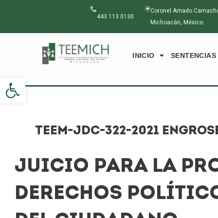
Ir
Navegación
Coronel Amado Camacho N
al
de
443 113 0130
Michoacán, México.
contenido
entradas
INICIO
SENTENCIAS
Abrir barra de herramientas
TEEM-JDC-322-2021 ENGROS
JUICIO PARA LA PR
DERECHOS POLÍTIC