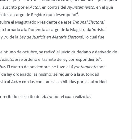
ialía de partes de este
Tribunal Electoral
, demanda de juicio para
, suscrito por el
Actor
, en contra del
Ayuntamiento
, en el que
4
erentes al cargo de Regidor que desempeñó
.
tubre el Magistrado Presidente de este
Tribunal Electoral
ó turnarlo a la Ponencia a cargo de la Magistrada Yurisha
 y 76 de la
Ley de Justicia en Materia Electora
l, lo cual fue
eintiuno de octubre, se radicó el juicio ciudadano y derivado de
6
l Electoral
se ordenó el trámite de ley correspondiente
.
tor
.
El cuatro de noviembre, se tuvo al
Ayuntamiento
por
de ley ordenado; asimismo, se requirió a la autoridad
sta al
Actor
con las constancias exhibidas por la autoridad
recibido el escrito del
Actor
por el cual realizó las