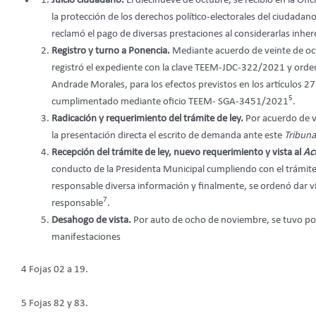
Juicio ciudadano.
El diecinueve de octubre, se recibió en la Ofic
la protección de los derechos político-electorales del ciudadano
reclamó el pago de diversas prestaciones al considerarlas inh
Registro y turno a Ponencia.
Mediante acuerdo de veinte de oc
registró el expediente con la clave TEEM-JDC-322/2021 y orden
Andrade Morales, para los efectos previstos en los artículos 27
5
cumplimentado mediante oficio TEEM- SGA-3451/2021
.
Radicación y requerimiento del trámite de ley.
Por acuerdo de v
la presentación directa el escrito de demanda ante este
Tribuna
Recepción del trámite de ley, nuevo requerimiento y vista al
Ac
conducto de la Presidenta Municipal cumpliendo con el trámite 
responsable diversa información y finalmente, se ordenó dar vi
7
responsable
.
Desahogo de vista.
Por auto de ocho de noviembre, se tuvo por 
manifestaciones
4 Fojas 02 a 19.
5 Fojas 82 y 83.