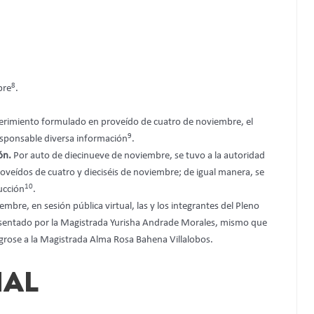
8
bre
.
erimiento formulado en proveído de cuatro de noviembre, el
9
responsable diversa información
.
ión.
Por auto de diecinueve de noviembre, se tuvo a la autoridad
veídos de cuatro y dieciséis de noviembre; de igual manera, se
10
rucción
.
iembre, en sesión pública virtual, las y los integrantes del Pleno
esentado por la Magistrada Yurisha Andrade Morales, mismo que
grose a la Magistrada Alma Rosa Bahena Villalobos.
MAL