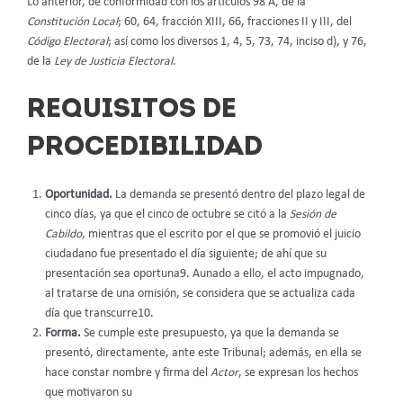
Lo anterior, de conformidad con los artículos 98 A, de la
Constitución Local
; 60, 64, fracción XIII, 66, fracciones II y III, del
Código Electoral
; así como los diversos 1, 4, 5, 73, 74, inciso d), y 76,
de la
Ley de Justicia Electoral
.
REQUISITOS DE
PROCEDIBILIDAD
Oportunidad.
La demanda se presentó dentro del plazo legal de
cinco días, ya que el cinco de octubre se citó a la
Sesión de
Cabildo
, mientras que el escrito por el que se promovió el juicio
ciudadano fue presentado el día siguiente; de ahí que su
presentación sea oportuna9. Aunado a ello, el acto impugnado,
al tratarse de una omisión, se considera que se actualiza cada
día que transcurre10.
Forma.
Se cumple este presupuesto, ya que la demanda se
presentó, directamente, ante este Tribunal; además, en ella se
hace constar nombre y firma del
Actor
, se expresan los hechos
que motivaron su