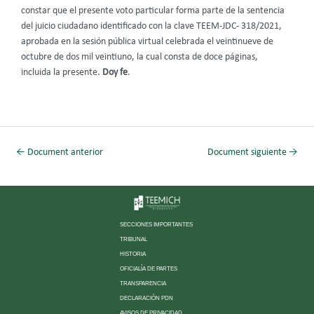
constar que el presente voto particular forma parte de la sentencia
del juicio ciudadano identificado con la clave TEEM-JDC- 318/2021,
aprobada en la sesión pública virtual celebrada el veintinueve de
octubre de dos mil veintiuno, la cual consta de doce páginas,
incluida la presente.
Doy fe
.
←
Document anterior
Document siguiente
→
SECCIONES IMPORTANTES
TRIBUNAL
HISTORIA
OFICIALÍA DE PARTES
TRANSPARENCIA
DECLARACIÓN PDN
AVISOS DE PRIVACIDAD