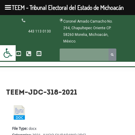
Ir
TEEM - Tribunal Electoral del Estado de Michoacán
al
contenido
Navegación
Coronel Amado Camacho No.
de
294, Chapultepec Oriente CP.
entradas
443 113 0130
58260 Morelia, Michoacán,
México.
Abrir barra de herramientas
TEEM-JDC-318-2021
File Type:
docx