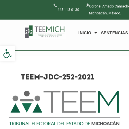
Ir
Navegación
Coronel Amado Camacho N
al
de
443 113 0130
Michoacán, México.
contenido
entradas
INICIO
SENTENCIAS
Abrir barra de herramientas
TEEM-JDC-252-2021