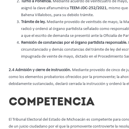
Turno a Ponencia.
Mediante acuerdo de veinticuatro de mayo, se
asignó la clave alfanumérica
TEEM-JDC-252/2021
, mismo que 
Bahena Villalobos, para su debido trámite.
Trámite de ley.
Mediante proveído de veintiséis de mayo, la Mag
radicó y ordenó al órgano partidista señalado como responsabl
a que el escrito de demanda se presentó ante la Oficialía de Par
Remisión de constancias por el órgano partidista responsable.
circunstanciado y demás constancias del trámite de ley del escr
impugnada de veinte de mayo, dictado en el Procedimiento Sa
2.4 Admisión y cierre de instrucción.
Mediante proveído de cinco de jun
como los elementos probatorios ofrecidos por la promovente; la aho
debidamente sustanciado, declaró cerrada la instrucción y ordenó la e
COMPETENCIA
El Tribunal Electoral del Estado de Michoacán es competente para con
de un juicio ciudadano por el que la promovente controvierte la resol