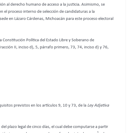
ión al derecho humano de acceso a la justicia. Asimismo, se
en el proceso interno de selección de candidaturas a la
on sede en Lázaro Cárdenas, Michoacán para este proceso electoral
a Constitución Política del Estado Libre y Soberano de
 fracción II, inciso d), 5, párrafo primero, 73, 74, inciso d) y 76,
sitos previstos en los artículos 9, 10 y 73, de la
Ley Adjetiva
el plazo legal de cinco días, el cual debe computarse a partir
1