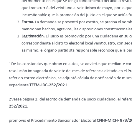
del momento en el que se tenga conocimiento del acto o resol
que transcurrió del veintiuno al veinticinco de mayo, por lo qu
incuestionable que la promoción del juicio en el que se actúa f
Forma.
La demanda se presentó por escrito, se precisa el nomb
mencionan hechos, agravios, las disposiciones constitucionale
Legitimación.
El juicio es promovido por una ciudadana en su car
correspondiente al distrito electoral local veinticuatro, con s
asimismo, el órgano partidista responsable reconoce que la par
1De las constancias que obran en autos, se advierte que mediante correo
resolución impugnada de veinte del mes de referencia dictado en el P
referido correo electrónico, se adjuntó cédula de notificación de mism
expediente
TEEM-JDC-252/2021
.
2Véase página 2, del escrito de demanda de juicio ciudadano, el referi
252/2021
.
promovió el Procedimiento Sancionador Electoral
CNHJ-MICH- 873/2