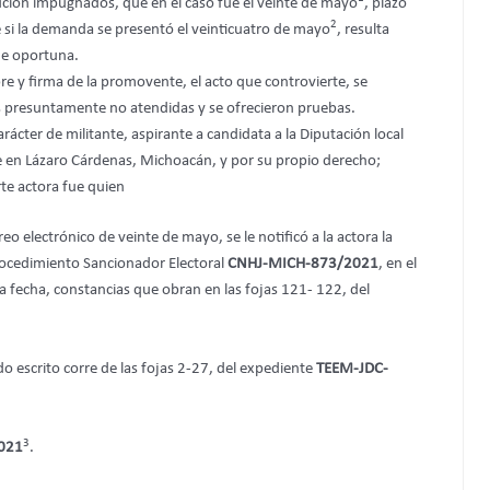
ución impugnados, que en el caso fue el veinte de mayo
, plazo
2
e si la demanda se presentó el veinticuatro de mayo
, resulta
ue oportuna.
re y firma de la promovente, el acto que controvierte, se
s presuntamente no atendidas y se ofrecieron pruebas.
ácter de militante, aspirante a candidata a la Diputación local
ede en Lázaro Cárdenas, Michoacán, y por su propio derecho;
te actora fue quien
 electrónico de veinte de mayo, se le notificó a la actora la
rocedimiento Sancionador Electoral
CNHJ-MICH-873/2021
, en el
a fecha, constancias que obran en las fojas 121- 122, del
do escrito corre de las fojas 2-27, del expediente
TEEM-JDC-
3
021
.