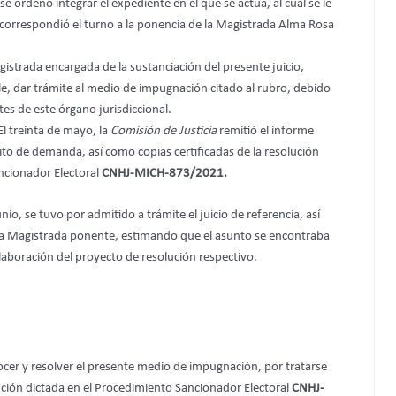
 ordenó integrar el expediente en el que se actúa, al cual se le
correspondió el turno a la ponencia de la Magistrada Alma Rosa
istrada encargada de la sustanciación del presente juicio,
e, dar trámite al medio de impugnación citado al rubro, debido
tes de este órgano jurisdiccional.
El treinta de mayo, la
Comisión de Justicia
remitió el informe
ito de demanda, así como copias certificadas de la resolución
ncionador Electoral
CNHJ-MICH-873/2021.
io, se tuvo por admitido a trámite el juicio de referencia, así
ra Magistrada ponente, estimando que el asunto se encontraba
laboración del proyecto de resolución respectivo.
ocer y resolver el presente medio de impugnación, por tratarse
ución dictada en el Procedimiento Sancionador Electoral
CNHJ-