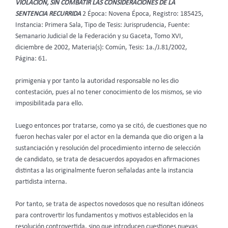
VIOLACIÓN, SIN COMBATIR LAS CONSIDERACIONES DE LA
SENTENCIA RECURRIDA
2 Época: Novena Época, Registro: 185425,
Instancia: Primera Sala, Tipo de Tesis: Jurisprudencia, Fuente:
Semanario Judicial de la Federación y su Gaceta, Tomo XVI,
diciembre de 2002, Materia(s): Común, Tesis: 1a./J.81/2002,
Página: 61.
primigenia y por tanto la autoridad responsable no les dio
contestación, pues al no tener conocimiento de los mismos, se vio
imposibilitada para ello.
Luego entonces por tratarse, como ya se citó, de cuestiones que no
fueron hechas valer por el actor en la demanda que dio origen a la
sustanciación y resolución del procedimiento interno de selección
de candidato, se trata de desacuerdos apoyados en afirmaciones
distintas a las originalmente fueron señaladas ante la instancia
partidista interna.
Por tanto, se trata de aspectos novedosos que no resultan idóneos
para controvertir los fundamentos y motivos establecidos en la
resolución controvertida, sino que introducen cuestiones nuevas