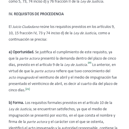
como 5, 73, 74 inciso d) y 76 fracción II de la
Ley de Justicia
.
IV. REQUISITOS DE PROCEDENCIA
El
Juicio Ciudadano
reúne los requisitos previstos en los artículos 9,
10, 15 fracción IV, 73 y 74 inciso d) de la
Ley de Justicia
, como a
continuación se precisa:
a) Oportunidad.
Se justifica el cumplimiento de este requisito, ya
que la
parte actora
presentó la demanda dentro del plazo de cinco
[20]
días, previsto en el artículo 9 de la
Ley de Justicia.
Lo anterior, en
virtud de que la
parte actora
refiere que tuvo conocimiento del
acto impugnado
el veintiuno de abril y el medio de impugnación fue
presentado el veinticinco de abril, es decir al cuarto día del plazo de
[21]
cinco días.
b) Forma.
Los requisitos formales previstos en el artículo 10 de la
Ley de Justicia,
se encuentran satisfechos, ya que el medio de
impugnación se presentó por escrito, en el que consta el nombre y
firma de la
parte actora
y el carácter con el que se ostenta,
identificó el acto impugnado y la autoridad responsable, contiene la