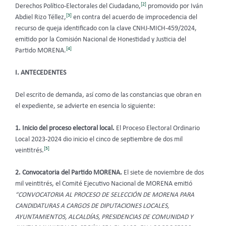
[2]
Derechos Político-Electorales del Ciudadano,
promovido por Iván
[3]
Abdiel Rizo Téllez,
en contra del acuerdo de improcedencia del
recurso de queja identificado con la clave CNHJ-MICH-459/2024,
emitido por la Comisión Nacional de Honestidad y Justicia del
[4]
Partido MORENA
.
I. ANTECEDENTES
Del escrito de demanda, así como de las constancias que obran en
el expediente, se advierte en esencia lo siguiente:
1. Inicio del proceso electoral local.
El Proceso Electoral Ordinario
Local 2023-2024 dio inicio el cinco de septiembre de dos mil
[5]
veintitrés.
2. Convocatoria del Partido MORENA.
El siete de noviembre de dos
mil veintitrés, el Comité Ejecutivo Nacional de MORENA
emitió
“CONVOCATORIA AL PROCESO DE SELECCIÓN DE MORENA PARA
CANDIDATURAS A CARGOS DE DIPUTACIONES LOCALES,
AYUNTAMIENTOS, ALCALDÍAS, PRESIDENCIAS DE COMUNIDAD Y