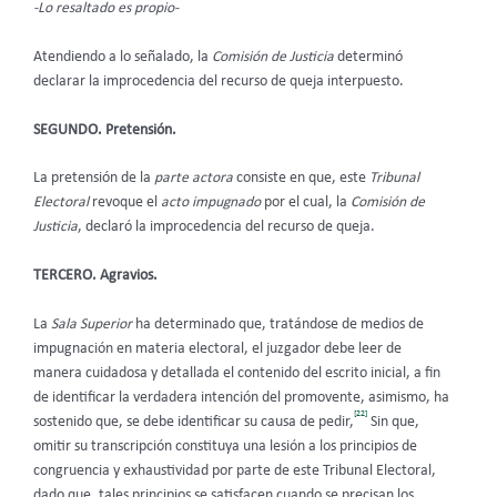
-Lo resaltado es propio-
Atendiendo a lo señalado, la
Comisión de Justicia
determinó
declarar la improcedencia del recurso de queja interpuesto.
SEGUNDO. Pretensión.
La pretensión de la
parte actora
consiste en que, este
Tribunal
Electoral
revoque el
acto impugnado
por el cual, la
Comisión de
Justicia
, declaró la improcedencia del recurso de queja.
TERCERO. Agravios.
La
Sala Superior
ha determinado que, tratándose de medios de
impugnación en materia electoral, el juzgador debe leer de
manera cuidadosa y detallada el contenido del escrito inicial, a fin
de identificar la verdadera intención del promovente, asimismo, ha
[22]
sostenido que, se debe identificar su causa de pedir,
Sin que,
omitir su transcripción constituya una lesión a los principios de
congruencia y exhaustividad por parte de este
Tribunal Electoral,
dado que, tales principios se satisfacen cuando se precisan los