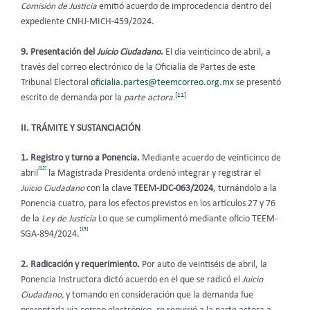
Comisión de Justicia
emitió acuerdo de improcedencia dentro del
expediente CNHJ-MICH-459/2024.
9. Presentación del
Juicio Ciudadano
.
El día veinticinco de abril, a
través del correo electrónico de la Oficialía de Partes de este
Tribunal Electoral
oficialia.partes@teemcorreo.org.mx
se presentó
[11]
escrito de demanda por la
parte actora.
II. TRÁMITE Y SUSTANCIACIÓN
1. Registro y turno a Ponencia.
Mediante acuerdo de veinticinco de
[12]
abril
la Magistrada Presidenta ordenó integrar y registrar el
Juicio Ciudadano
con la clave
TEEM-JDC-063/2024
, turnándolo a la
Ponencia cuatro, para los efectos previstos en los artículos 27 y 76
de la
Ley de Justicia
Lo que se cumplimentó mediante oficio TEEM-
[13]
SGA-894/2024.
2. Radicación y requerimiento.
Por auto de veintiséis de abril, la
Ponencia Instructora dictó acuerdo en el que se radicó el
Juicio
Ciudadano,
y tomando en consideración que la demanda fue