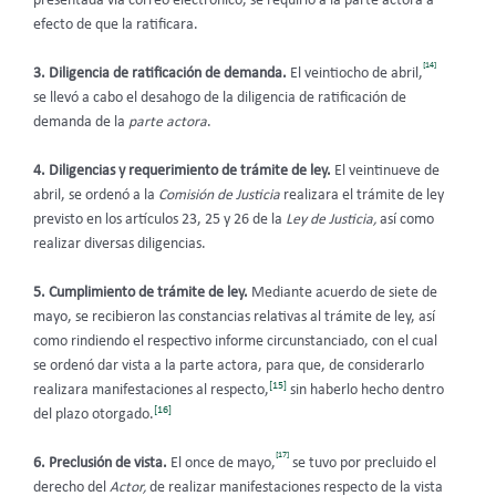
presentada vía correo electrónico, se requirió a la parte actora a
efecto de que la ratificara.
[14]
3.
Diligencia de ratificación de demanda.
El veintiocho de abril,
se llevó a cabo el desahogo de la diligencia de ratificación de
demanda de la
parte actora
.
4.
Diligencias y requerimiento de trámite de ley.
El veintinueve de
abril, se ordenó a la
Comisión de Justicia
realizara el trámite de ley
previsto en los artículos 23, 25 y 26 de la
Ley de Justicia,
así como
realizar diversas diligencias.
5. Cumplimiento de trámite de ley.
Mediante acuerdo de siete de
mayo, se recibieron las constancias relativas al trámite de ley, así
como rindiendo el respectivo informe circunstanciado, con el cual
se ordenó dar vista a la parte actora, para que, de considerarlo
[15]
realizara manifestaciones al respecto,
sin haberlo hecho dentro
[16]
del plazo otorgado.
[17]
6.
Preclusión de vista.
El once de mayo,
se tuvo por precluido el
derecho del
Actor,
de realizar manifestaciones respecto de la vista