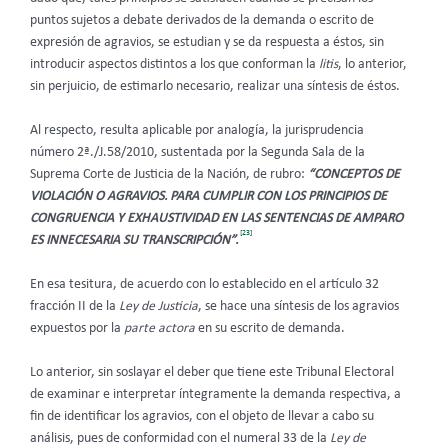
puntos sujetos a debate derivados de la demanda o escrito de
expresión de agravios, se estudian y se da respuesta a éstos, sin
introducir aspectos distintos a los que conforman la
litis
, lo anterior,
sin perjuicio, de estimarlo necesario, realizar una síntesis de éstos.
Al respecto, resulta aplicable por analogía, la jurisprudencia
número 2ª./J.58/2010, sustentada por la Segunda Sala de la
Suprema Corte de Justicia de la Nación, de rubro:
“CONCEPTOS DE
VIOLACIÓN O AGRAVIOS. PARA CUMPLIR CON LOS PRINCIPIOS DE
CONGRUENCIA Y EXHAUSTIVIDAD EN LAS SENTENCIAS DE AMPARO
[23]
ES INNECESARIA SU TRANSCRIPCIÓN”.
En esa tesitura, de acuerdo con lo establecido en el artículo 32
fracción II de la
Ley de Justicia
, se hace una síntesis de los agravios
expuestos por la
parte actora
en su escrito de demanda.
Lo anterior, sin soslayar el deber que tiene este Tribunal Electoral
de examinar e interpretar íntegramente la demanda respectiva, a
fin de identificar los agravios, con el objeto de llevar a cabo su
análisis, pues de conformidad con el numeral 33 de la
Ley de