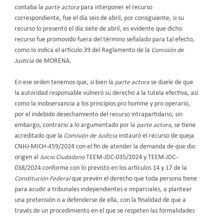
contaba la
parte actora
para interponer el recurso
correspondiente, fue el día seis de abril, por consiguiente, si su
recurso lo presentó el día siete de abril, es evidente que dicho
recurso fue promovido fuera del término señalado para tal efecto,
como lo indica el artículo 39 del Reglamento de la
Comisión de
Justicia
de MORENA.
En ese orden tenemos que, si bien la
parte actora
se duele de que
la autoridad responsable vulneró su derecho a la tutela efectiva, así
como la inobservancia a los principios pro homine y pro operario,
por el indebido desechamiento del recurso intrapartidario, sin
embargo, contrario a lo argumentado por la
parte actora,
se tiene
acreditado que la
Comisión de Justicia
instauró el recurso de queja
CNHJ-MICH-459/2024 con el fin de atender la demanda de que dio
origen al
Juicio Ciudadano
TEEM-JDC-035/2024 y TEEM-JDC-
038/2024 conforme con lo previsto en los artículos 14 y 17 de la
Constitución Federal
que prevén el derecho que toda persona tiene
para acudir a tribunales independientes e imparciales, a plantear
una pretensión o a defenderse de ella, con la finalidad de que a
través de un procedimiento en el que se respeten las formalidades