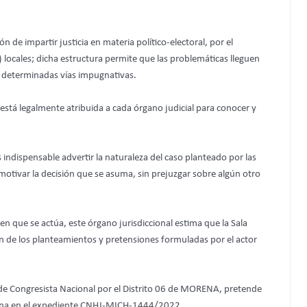
ón de impartir justicia en materia político-electoral, por el
b) locales; dicha estructura permite que las problemáticas lleguen
or determinadas vías impugnativas.
 está legalmente atribuida a cada órgano judicial para conocer y
 indispensable advertir la naturaleza del caso planteado por las
motivar la decisión que se asuma, sin prejuzgar sobre algún otro
 en que se actúa, este órgano jurisdiccional estima que la Sala
n de los planteamientos y pretensiones formuladas por el actor
o de Congresista Nacional por el Distrito 06 de MORENA, pretende
orena en el expediente CNHJ-MICH-1444/2022.