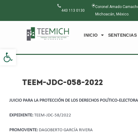
Ir
Navegación
Coronel Amado Camacho N
al
de
443 113 0130
Michoacán, México.
contenido
entradas
INICIO
SENTENCIAS
Abrir barra de herramientas
TEEM-JDC-058-2022
JUICIO PARA LA PROTECCIÓN DE LOS DERECHOS POLÍTICO-ELECTOR
EXPEDIENTE:
TEEM-JDC-58/2022
PROMOVENTE:
DAGOBERTO GARCÍA RIVERA