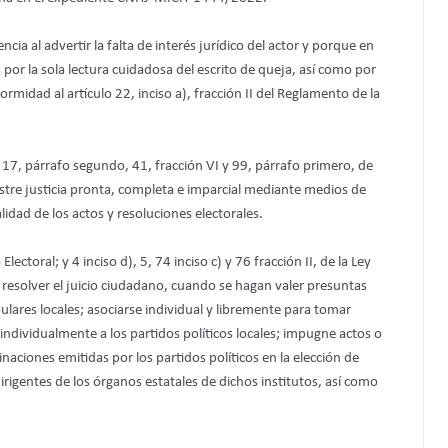
a al advertir la falta de interés jurídico del actor y porque en
 por la sola lectura cuidadosa del escrito de queja, así como por
midad al artículo 22, inciso a), fracción II del Reglamento de la
17, párrafo segundo, 41, fracción VI y 99, párrafo primero, de
istre justicia pronta, completa e imparcial mediante medios de
lidad de los actos y resoluciones electorales.
lectoral; y 4 inciso d), 5, 74 inciso c) y 76 fracción II, de la Ley
a resolver el juicio ciudadano, cuando se hagan valer presuntas
ulares locales; asociarse individual y libremente para tomar
 e individualmente a los partidos políticos locales; impugne actos o
naciones emitidas por los partidos políticos en la elección de
igentes de los órganos estatales de dichos institutos, así como