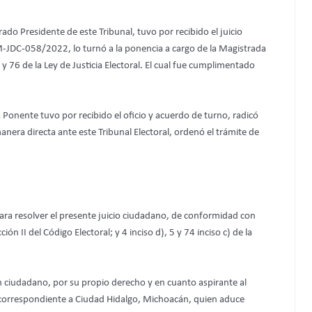
rado Presidente de este Tribunal, tuvo por recibido el juicio
EM-JDC-058/2022, lo turnó a la ponencia a cargo de la Magistrada
y 76 de la Ley de Justicia Electoral. El cual fue cumplimentado
 Ponente tuvo por recibido el oficio y acuerdo de turno, radicó
nera directa ante este Tribunal Electoral, ordenó el trámite de
ra resolver el presente juicio ciudadano, de conformidad con
ión II del Código Electoral; y 4 inciso d), 5 y 74 inciso c) de la
 ciudadano, por su propio derecho y en cuanto aspirante al
 correspondiente a Ciudad Hidalgo, Michoacán, quien aduce