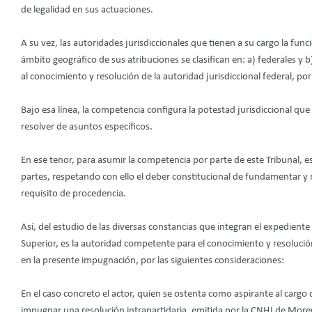
de legalidad en sus actuaciones.
A su vez, las autoridades jurisdiccionales que tienen a su cargo la funci
ámbito geográfico de sus atribuciones se clasifican en: a) federales y 
al conocimiento y resolución de la autoridad jurisdiccional federal, p
Bajo esa línea, la competencia configura la potestad jurisdiccional que
resolver de asuntos específicos.
En ese tenor, para asumir la competencia por parte de este Tribunal, es
partes, respetando con ello el deber constitucional de fundamentar y 
requisito de procedencia.
Así, del estudio de las diversas constancias que integran el expediente
Superior, es la autoridad competente para el conocimiento y resolució
en la presente impugnación, por las siguientes consideraciones:
En el caso concreto el actor, quien se ostenta como aspirante al carg
impugnar una resolución intrapartidaria, emitida por la CNHJ de M