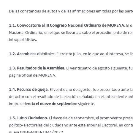
De las constancias de autos y de las afirmaciones emitidas por las part
1.1. Convocatoria al III Congreso Nacional Ordinario de MORENA.
El d
Nacional Ordinario, en el que se llevaría a cabo el procedimiento de r
intrapartidistas.
1.2. Asambleas distritales.
El treinta julio, en lo que aquí interesa, se
1.3. Resultados de la Asamblea.
El veinticuatro de agosto siguiente, f
página oficial de MORENA.
1.4. Recurso de queja.
El veintiocho de agosto, fue presentado ante l
del actor con el resultado de la elección señalada en el antecedente ante
improcedencia
el nueve de septiembre
siguiente.
1.5. Juicio Ciudadano.
El dieciséis de septiembre, el promovente prese
político-electorales del ciudadano ante este Tribunal Electoral, en cont
queja CNHJ-MICH-1444/2022.