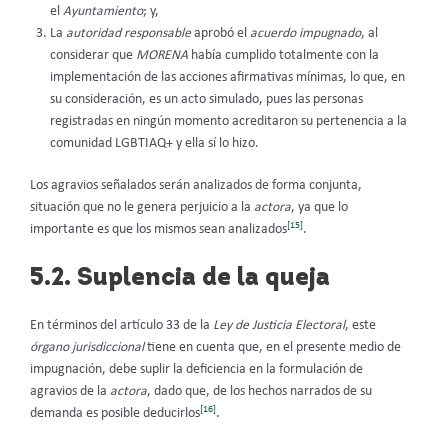
el
Ayuntamiento
; y,
La
autoridad responsable
aprobó el
acuerdo impugnado
, al
considerar que
MORENA
había cumplido totalmente con la
implementación de las acciones afirmativas mínimas, lo que, en
su consideración, es un acto simulado, pues las personas
registradas en ningún momento acreditaron su pertenencia a la
comunidad LGBTIAQ+ y ella sí lo hizo.
Los agravios señalados serán analizados de forma conjunta,
situación que no le genera perjuicio a la
actora
, ya que lo
[15]
importante es que los mismos sean analizados
.
5.2. Suplencia de la queja
En términos del artículo 33 de la
Ley de Justicia Electoral
, este
órgano jurisdiccional
tiene en cuenta que, en el presente medio de
impugnación, debe suplir la deficiencia en la formulación de
agravios de la
actora
, dado que, de los hechos narrados de su
[16]
demanda es posible deducirlos
.