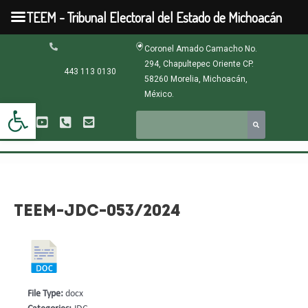
Ir
TEEM - Tribunal Electoral del Estado de Michoacán
al
contenido
Navegación
Coronel Amado Camacho No.
de
294, Chapultepec Oriente CP.
entradas
443 113 0130
58260 Morelia, Michoacán,
México.
Abrir barra de herramientas
TEEM-JDC-053/2024
File Type:
docx