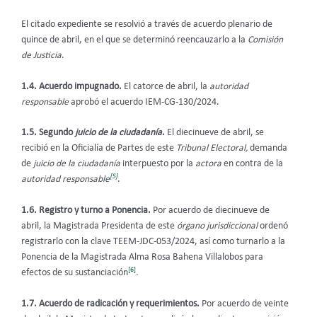
El citado expediente se resolvió a través de acuerdo plenario de
quince de abril, en el que se determinó reencauzarlo a la
Comisión
de Justicia
.
1.4. Acuerdo impugnado.
El catorce de abril, la
autoridad
responsable
aprobó el acuerdo IEM-CG-130/2024.
1.5. Segundo
juicio de la ciudadanía
.
El diecinueve de abril, se
recibió en la Oficialía de Partes de este
Tribunal Electoral,
demanda
de
juicio de la ciudadanía
interpuesto por la
actora
en contra de la
[5]
autoridad responsable
.
1.6. Registro y turno a Ponencia.
Por acuerdo de diecinueve de
abril, la Magistrada Presidenta de este
órgano jurisdiccional
ordenó
registrarlo con la clave TEEM-JDC-053/2024, así como turnarlo a la
Ponencia de la Magistrada Alma Rosa Bahena Villalobos para
[6]
efectos de su sustanciación
.
1.7. Acuerdo de radicación y requerimientos.
Por acuerdo de veinte