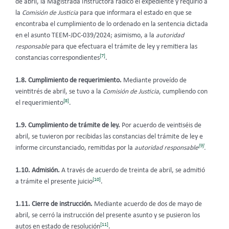
de abril, la Magistrada Instructora radicó el expediente y requirió a
la
Comisión de Justicia
para que informara el estado en que se
encontraba el cumplimiento de lo ordenado en la sentencia dictada
en el asunto TEEM-JDC-039/2024; asimismo, a la
autoridad
responsable
para que efectuara el trámite de ley y remitiera las
[7]
constancias correspondientes
.
1.8. Cumplimiento de requerimiento.
Mediante proveído de
veintitrés de abril, se tuvo a la
Comisión de Justicia
, cumpliendo con
[8]
el requerimiento
.
1.9.
Cumplimiento de trámite de ley.
Por acuerdo de veintiséis de
abril, se tuvieron por recibidas las constancias del trámite de ley e
[9]
informe circunstanciado, remitidas por la
autoridad responsable
.
1.10. Admisión.
A través de acuerdo de treinta de abril, se admitió
[10]
a trámite el presente juicio
.
1.11. Cierre de instrucción.
Mediante acuerdo de dos de mayo de
abril, se cerró la instrucción del presente asunto y se pusieron los
[11]
autos en estado de resolución
.