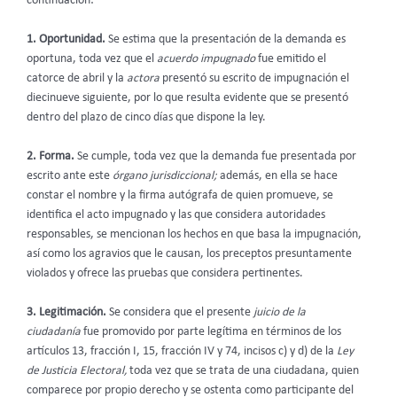
continuación:
1. Oportunidad.
Se estima que la presentación de la demanda es
oportuna, toda vez que el
acuerdo impugnado
fue emitido el
catorce de abril y la
actora
presentó su escrito de impugnación el
diecinueve siguiente, por lo que resulta evidente que se presentó
dentro del plazo de cinco días que dispone la ley.
2. Forma.
Se cumple, toda vez que la demanda fue presentada por
escrito ante este
órgano jurisdiccional;
además, en ella se hace
constar el nombre y la firma autógrafa de quien promueve, se
identifica el acto impugnado y las que considera autoridades
responsables, se mencionan los hechos en que basa la impugnación,
así como los agravios que le causan, los preceptos presuntamente
violados y ofrece las pruebas que considera pertinentes.
3. Legitimación.
Se considera que el presente
juicio de la
ciudadanía
fue promovido por parte legítima en términos de los
artículos 13, fracción I, 15, fracción IV
y 74, incisos c) y d)
de la
Ley
de Justicia Electoral,
toda vez que se trata de una ciudadana, quien
comparece por propio derecho y se ostenta como participante del