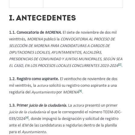
I. ANTECEDENTES
1.1. Convocatoria de
MORENA
.
El siete de noviembre de dos mil
veintitrés,
MORENA
publicó la
CONVOCATORIA AL PROCESO DE
SELECCIÓN DE MORENA PARA CANDIDATURAS A CARGOS DE
DIPUTACIONES LOCALES, AYUNTAMIENTOS, ALCALDÍAS,
PRESIDENCIAS DE COMUNIDAD Y JUNTAS MUNICIPALES, SEGÚN SEA
[2]
EL CASO, EN LOS PROCESOS LOCALES CONCURRENTES 2023-2024
.
1.2. Registro como aspirante.
El veintiocho de noviembre de dos
mil veintitrés, la
actora
solicitó su registro como aspirante a una
[3]
regiduría del
Ayuntamiento
por
MORENA
.
1.3. Primer
juicio de la ciudadanía
.
La
actora
presentó un primer
juicio de la ciudadanía
al que le correspondió el número TEEM-JDC-
[4]
039/2024
, donde impugnó la designación y solicitud de registro
ante el
IEM
de las candidaturas a regidurías dentro de la planilla
para el
Ayuntamiento
.