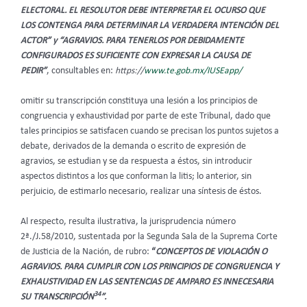
ELECTORAL. EL RESOLUTOR DEBE INTERPRETAR EL OCURSO QUE
LOS CONTENGA PARA DETERMINAR LA VERDADERA INTENCIÓN DEL
ACTOR” y “AGRAVIOS. PARA TENERLOS POR DEBIDAMENTE
CONFIGURADOS ES SUFICIENTE CON EXPRESAR LA CAUSA DE
PEDIR”
, consultables en:
https://
www.te.gob.mx/IUSEapp/
omitir su transcripción constituya una lesión a los principios de
congruencia y exhaustividad por parte de este Tribunal, dado que
tales principios se satisfacen cuando se precisan los puntos sujetos a
debate, derivados de la demanda o escrito de expresión de
agravios, se estudian y se da respuesta a éstos, sin introducir
aspectos distintos a los que conforman la litis; lo anterior, sin
perjuicio, de estimarlo necesario, realizar una síntesis de éstos.
Al respecto, resulta ilustrativa, la jurisprudencia número
2ª./J.58/2010, sustentada por la Segunda Sala de la Suprema Corte
de Justicia de la Nación, de rubro:
“
CONCEPTOS DE VIOLACIÓN O
AGRAVIOS. PARA CUMPLIR CON LOS PRINCIPIOS DE CONGRUENCIA Y
EXHAUSTIVIDAD EN LAS SENTENCIAS DE AMPARO ES INNECESARIA
34
SU TRANSCRIPCIÓN
”.