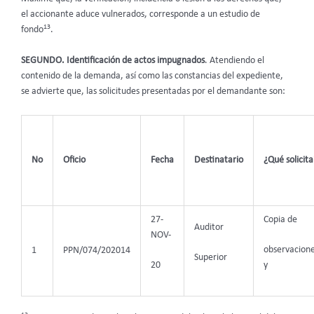
el accionante aduce vulnerados, corresponde a un estudio de
13
fondo
.
SEGUNDO. Identificación de actos impugnados
. Atendiendo el
contenido de la demanda, así como las constancias del expediente,
se advierte que, las solicitudes presentadas por el demandante son:
No
Oficio
Fecha
Destinatario
¿Qué solicita
27-
Copia de
Auditor
NOV-
observacion
1
PPN/074/202014
Superior
20
y