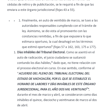
cédulas de retiro y de publicitación, se le requirió a fin de que las
enviara a este órgano jurisdiccional (fojas 43 a 55).
Finalmente, en auto de veintidós de marzo, se tuvo a las
autoridades responsables cumpliendo con el trámite de
ley. Asimismo, se dio vista al promovente con las
constancias remitidas, a fin de que expusiera lo que
estimara oportuno, la cual desahogó en los términos
5
que estimó oportunos
(fojas 57 a 162, 163, 175 a 177).
Días inhábiles del Tribunal Electoral.
Como se asentó en el
auto de radicación, el juicio ciudadano se sustanció
6
contando los días hábiles,
dado que, no tiene relación con
el proceso electoral en curso. En ese sentido, conforme al
“
ACUERDO DEL PLENO DEL TRIBUNAL ELECTORAL DEL
ESTADO DE MICHOACÁN, POR EL QUE SE ESTABLECE EL
HORARIO DE LABORES Y DÍAS INHÁBILES DE ESTE ÓRGANO
7
JURISDICCIONAL, PARA EL AÑO DOS MIL VEINTIUNO
”
,
durante el mes de marzo y abril, se consideraron como días
inhábiles el quince, dieciocho y veintinueve de marzo al dos
de abril.