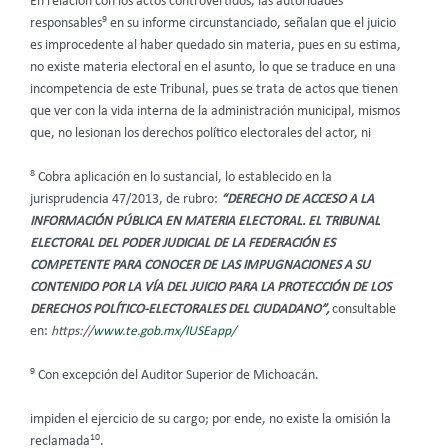
En relación con los actos controvertidos, las autoridades
9
responsables
en su informe circunstanciado, señalan que el juicio
es improcedente al haber quedado sin materia, pues en su estima,
no existe materia electoral en el asunto, lo que se traduce en una
incompetencia de este Tribunal, pues se trata de actos que tienen
que ver con la vida interna de la administración municipal, mismos
que, no lesionan los derechos político electorales del actor, ni
8
Cobra aplicación en lo sustancial, lo establecido en la
jurisprudencia 47/2013, de rubro:
“DERECHO DE ACCESO A LA
INFORMACIÓN PÚBLICA EN MATERIA ELECTORAL. EL TRIBUNAL
ELECTORAL DEL PODER JUDICIAL DE LA FEDERACIÓN ES
COMPETENTE PARA CONOCER DE LAS IMPUGNACIONES A SU
CONTENIDO POR LA VÍA DEL JUICIO PARA LA PROTECCIÓN DE LOS
DERECHOS POLÍTICO-ELECTORALES DEL CIUDADANO”,
consultable
en:
https://
www.te.gob.mx/IUSEapp/
9
Con excepción del Auditor Superior de Michoacán.
impiden el ejercicio de su cargo; por ende, no existe la omisión la
10
reclamada
.