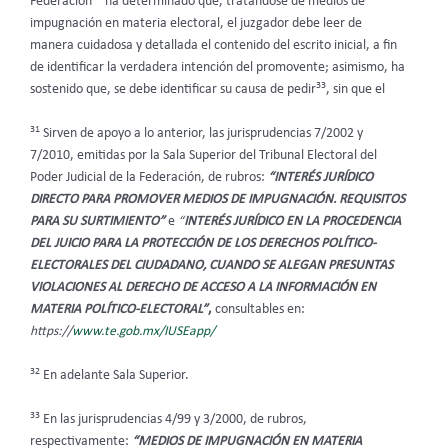
Federación
ha determinado que, tratándose de medios de
impugnación en materia electoral, el juzgador debe leer de
manera cuidadosa y detallada el contenido del escrito inicial, a fin
de identificar la verdadera intención del promovente; asimismo, ha
33
sostenido que, se debe identificar su causa de pedir
, sin que el
31
Sirven de apoyo a lo anterior, las jurisprudencias 7/2002 y
7/2010, emitidas por la Sala Superior del Tribunal Electoral del
Poder Judicial de la Federación, de rubros:
“INTERÉS JURÍDICO
DIRECTO PARA PROMOVER MEDIOS DE IMPUGNACIÓN. REQUISITOS
PARA SU SURTIMIENTO”
e
“
INTERÉS JURÍDICO EN LA PROCEDENCIA
DEL JUICIO PARA LA PROTECCIÓN DE LOS DERECHOS POLÍTICO-
ELECTORALES DEL CIUDADANO, CUANDO SE ALEGAN PRESUNTAS
VIOLACIONES AL DERECHO DE ACCESO A LA INFORMACIÓN EN
MATERIA POLÍTICO-ELECTORAL”
,
consultables en:
https://
www.te.gob.mx/IUSEapp/
32
En adelante Sala Superior.
33
En las jurisprudencias 4/99 y 3/2000, de rubros,
respectivamente:
“MEDIOS DE IMPUGNACIÓN EN MATERIA