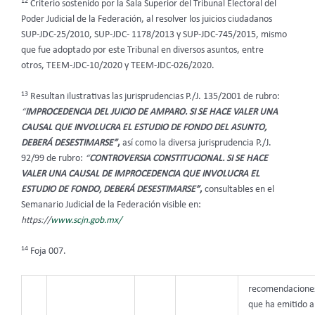
12
Criterio sostenido por la Sala Superior del Tribunal Electoral del
Poder Judicial de la Federación, al resolver los juicios ciudadanos
SUP-JDC-25/2010, SUP-JDC- 1178/2013 y SUP-JDC-745/2015, mismo
que fue adoptado por este Tribunal en diversos asuntos, entre
otros, TEEM-JDC-10/2020 y TEEM-JDC-026/2020.
13
Resultan ilustrativas las jurisprudencias P./J. 135/2001 de rubro:
“
IMPROCEDENCIA DEL JUICIO DE AMPARO. SI SE HACE VALER UNA
CAUSAL QUE INVOLUCRA EL ESTUDIO DE FONDO DEL ASUNTO,
DEBERÁ DESESTIMARSE”
,
así como la diversa jurisprudencia P./J.
92/99 de rubro:
“
CONTROVERSIA CONSTITUCIONAL. SI SE HACE
VALER UNA CAUSAL DE IMPROCEDENCIA QUE INVOLUCRA EL
ESTUDIO DE FONDO, DEBERÁ DESESTIMARSE”
,
consultables en el
Semanario Judicial de la Federación visible en:
https://
www.scjn.gob.mx/
14
Foja 007.
recomendacione
que ha emitido a