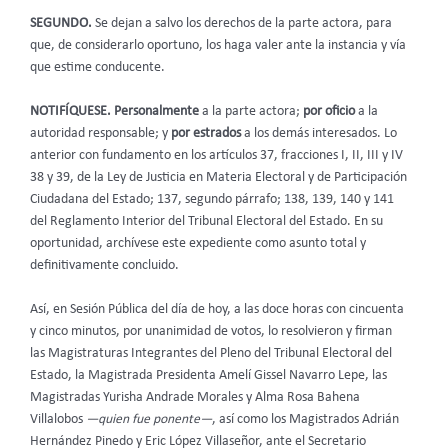
SEGUNDO.
Se dejan a salvo los derechos de la parte actora, para
que, de considerarlo oportuno, los haga valer ante la instancia y vía
que estime conducente.
NOTIFÍQUESE. Personalmente
a la parte actora;
por oficio
a la
autoridad responsable; y
por estrados
a los demás interesados. Lo
anterior
con fundamento en los artículos 37, fracciones I, II, III y IV
38 y 39, de la Ley de Justicia en Materia Electoral y de Participación
Ciudadana del Estado; 137, segundo párrafo; 138, 139, 140 y 141
del Reglamento Interior del Tribunal Electoral del Estado. En su
oportunidad, archívese este expediente como asunto total y
definitivamente concluido.
Así, en Sesión Pública del día de hoy, a las doce horas con cincuenta
y cinco minutos, por unanimidad de votos, lo resolvieron y firman
las Magistraturas Integrantes del Pleno del Tribunal Electoral del
Estado, la Magistrada Presidenta Amelí Gissel Navarro Lepe, las
Magistradas Yurisha Andrade Morales y Alma Rosa Bahena
Villalobos
—quien fue ponente—
, así como los Magistrados Adrián
Hernández Pinedo y Eric López Villaseñor, ante el Secretario