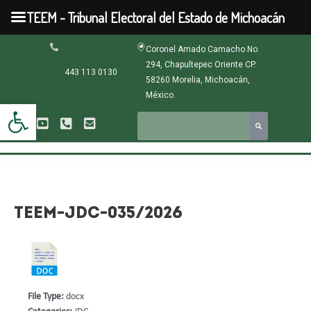
Ir
TEEM - Tribunal Electoral del Estado de Michoacán
al
contenido
Navegación
Coronel Amado Camacho No.
de
294, Chapultepec Oriente CP.
entradas
443 113 0130
58260 Morelia, Michoacán,
México.
Abrir barra de herramientas
TEEM-JDC-035/2026
File Type:
docx