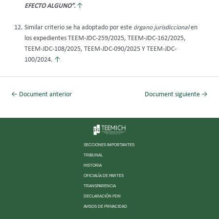
EFECTO ALGUNO”.
↑
Similar criterio se ha adoptado por este
órgano jurisdiccional
en
los expedientes TEEM-JDC-259/2025, TEEM-JDC-162/2025,
TEEM-JDC-108/2025, TEEM-JDC-090/2025 Y TEEM-JDC-
100/2024.
↑
←
Document anterior
Document siguiente
→
SECCIONES IMPORTANTES
TRIBUNAL
HISTORIA
OFICIALÍA DE PARTES
TRANSPARENCIA
DECLARACIÓN PDN
AVISOS DE PRIVACIDAD