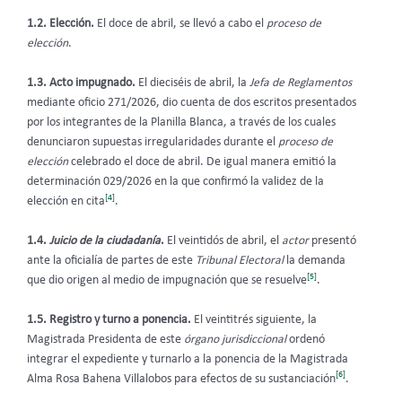
1.2. Elección.
El doce de abril, se llevó a cabo el
proceso de
elección
.
1.3.
Acto impugnado.
El dieciséis de abril, la
Jefa de Reglamentos
mediante oficio 271/2026, dio cuenta de dos escritos presentados
por los integrantes de la Planilla Blanca, a través de los cuales
denunciaron supuestas irregularidades durante el
proceso de
elección
celebrado el doce de abril. De igual manera emitió la
determinación 029/2026 en la que confirmó la validez de la
[4]
elección en cita
.
1.4.
Juicio de la ciudadanía
.
El veintidós de abril, el
actor
presentó
ante la oficialía de partes de este
Tribunal Electoral
la demanda
[5]
que dio origen al medio de impugnación que se resuelve
.
1.5. Registro y turno a ponencia.
El veintitrés siguiente, la
Magistrada Presidenta de este
órgano jurisdiccional
ordenó
integrar el expediente y turnarlo a la ponencia de la Magistrada
[6]
Alma Rosa Bahena Villalobos para efectos de su sustanciación
.