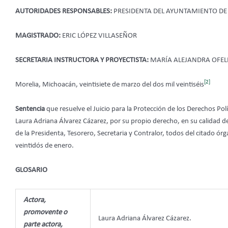
AUTORIDADES RESPONSABLES:
PRESIDENTA DEL AYUNTAMIENTO D
MAGISTRADO:
ERIC LÓPEZ VILLASEÑOR
SECRETARIA INSTRUCTORA Y PROYECTISTA:
MARÍA ALEJANDRA OFEL
[2]
Morelia, Michoacán, veintisiete de marzo del dos mil veintiséis
Sentencia
que resuelve el Juicio para la Protección de los Derechos Po
Laura Adriana Álvarez Cázarez, por su propio derecho, en su calidad
de la Presidenta, Tesorero, Secretaria y Contralor, todos del citado órg
veintidós de enero.
GLOSARIO
Actora,
promovente o
Laura Adriana Álvarez Cázarez.
parte actora,