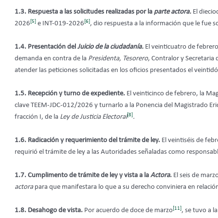
1.3. Respuesta a las solicitudes realizadas por la
parte actora.
El dieci
[5]
[6]
2026
e INT-019-2026
, dio respuesta a la información que le fue so
1.4. Presentación del
Juicio de la ciudadanía.
El veinticuatro de febrero
demanda en contra de la
Presidenta, Tesorero
, Contralor y Secretaria 
atender las peticiones solicitadas en los oficios presentados el veintid
1.5. Recepción y turno de expediente.
El veinticinco de febrero, la Ma
clave TEEM-JDC-012/2026 y turnarlo a la Ponencia del Magistrado Eric L
[8]
fracción I, de la
Ley de Justicia Electoral
.
1.6. Radicación y requerimiento del trámite de ley.
El veintiséis de feb
requirió el trámite de ley a las Autoridades señaladas como responsab
1.7. Cumplimento de trámite de ley y vista a la
Actora
.
El seis de marzo,
actora
para que manifestara lo que a su derecho conviniera en relació
[11]
1.8. Desahogo de vista.
Por acuerdo de doce de marzo
, se tuvo a l