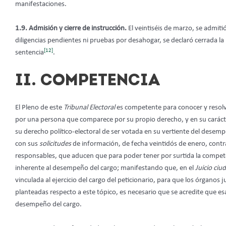
manifestaciones.
1.9. Admisión y cierre de instrucción.
El veintiséis de marzo, se admiti
diligencias pendientes ni pruebas por desahogar, se declaró cerrada la
[12]
sentencia
.
II. COMPETENCIA
El Pleno de este
Tribunal Electoral
es competente para conocer y resolv
por una persona que comparece por su propio derecho, y en su carác
su derecho político-electoral de ser votada en su vertiente del desempe
con sus
solicitudes
de información, de fecha veintidós de enero, cont
responsables,
que aducen que para poder tener por surtida la competen
inherente al desempeño del cargo; manifestando que, en el
Juicio ci
vinculada al ejercicio del cargo del peticionario, para que los órganos 
planteadas respecto a este tópico, es necesario que se acredite que e
desempeño del cargo.