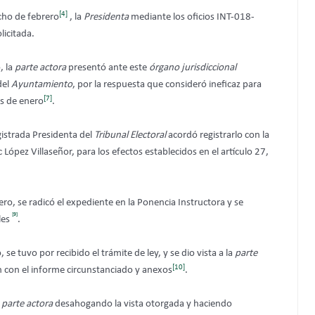
[4]
ocho de febrero
, la
Presidenta
mediante los oficios INT-018-
licitada.
, la
parte actora
presentó ante este
órgano jurisdiccional
del
Ayuntamiento
, por la respuesta que consideró ineficaz para
[7]
ós de enero
.
gistrada Presidenta del
Tribunal Electoral
acordó registrarlo con la
ópez Villaseñor, para los efectos establecidos en el artículo 27,
rero, se radicó el expediente en la Ponencia Instructora y se
[9]
les
.
 se tuvo por recibido el trámite de ley, y se dio vista a la
parte
[10]
n con el informe circunstanciado y anexos
.
a
parte actora
desahogando la vista otorgada y haciendo