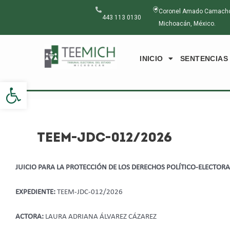
Ir
Navegación
Coronel Amado Camacho N
al
de
443 113 0130
Michoacán, México.
contenido
entradas
INICIO
SENTENCIAS
Abrir barra de herramientas
TEEM-JDC-012/2026
JUICIO PARA LA PROTECCIÓN DE LOS DERECHOS POLÍTICO-ELECTOR
EXPEDIENTE:
TEEM-JDC-012/2026
ACTORA:
LAURA ADRIANA ÁLVAREZ CÁZAREZ