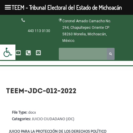
Ir
TEEM - Tribunal Electoral del Estado de Michoacán
al
contenido
Navegación
Coronel Amado Camacho No.
de
294, Chapultepec Oriente CP.
entradas
443 113 0130
58260 Morelia, Michoacán,
México.
Abrir barra de herramientas
TEEM-JDC-012-2022
File Type:
docx
Categories:
JUICIO CIUDADANO (JDC)
JUICIO PARA LA PROTECCIÓN DE LOS DERECHOS POLÍTICO