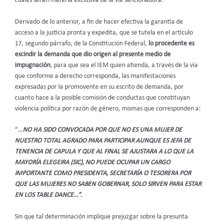
cuales serán materia exclusiva de la vía sancionadora.
Derivado de lo anterior, a fin de hacer efectiva la garantía de
acceso a la justicia pronta y expedita, que se tutela en el artículo
17, segundo párrafo, de la Constitución Federal,
lo procedente es
escindir la demanda que dio origen al presente medio de
impugnación
, para que sea el IEM quien atienda, a través de la vía
que conforme a derecho corresponda, las manifestaciones
expresadas por la promovente en su escrito de demanda, por
cuanto hace a la posible comisión de conductas que constituyan
violencia política por razón de género, mismas que corresponden a:
“…
NO HA SIDO CONVOCADA POR QUE NO ES UNA MUJER DE
NUESTRO TOTAL AGRADO PARA PARTICIPAR AUNQUE ES JEFA DE
TENENCIA DE CAPULA Y QUE AL FINAL SE AJUSTARA A LO QUE LA
MAYORÍA ELEGEIRA (SIC), NO PUEDE OCUPAR UN CARGO
IMPORTANTE COMO PRESIDENTA, SECRETARÍA O TESORERA POR
QUE LAS MUJERES NO SABEN GOBERNAR, SOLO SIRVEN PARA ESTAR
EN LOS TABLE DANCE…”.
Sin que tal determinación implique prejuzgar sobre la presunta