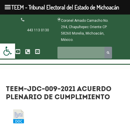
Ir
TEEM - Tribunal Electoral del Estado de Michoacán
al
contenido
Navegación
Coronel Amado Camacho No.
de
294, Chapultepec Oriente CP.
entradas
443 113 0130
58260 Morelia, Michoacán,
México.
Abrir barra de herramientas
TEEM-JDC-009-2021 ACUERDO
PLENARIO DE CUMPLIMIENTO