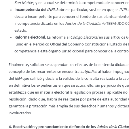
San Matías,
y en la cual se determinó la competencia de conocer e
Incompetencia del
INPI
.
Sobre el particular, sostienen que, el
INPI
a
declaró incompetente para conocer el fondo de sus planteamientos; 
incompetencia dictada en los
Juicios de la Ciudadanía
TEEM-JDC-00
estado.
Reforma electoral.
La reforma al
Código Electoral
en sus artículos 6
junio en el Periódico Oficial del Gobierno Constitucional Estado
competencia a este órgano jurisdiccional para conocer de la contr
Finalmente
,
solicitan se suspendan los efectos de la sentencia dictada 
concepto de los recurrentes se encuentra
subjudice
al haber impugna
del
IEM
que calificó y declaró la validez de la consulta realizada a la ca
en definitiva los expedientes en que se actúa; ello, sin perjuicio de que
establezca que en materia electoral la legislación procesal aplicable n
resolución, dado que, habrá de realizarse por parte de esta autoridad 
garantice la protección más amplia de sus derechos humanos y dictars
involucrados.
4. Reactivación y pronunciamiento de fondo de los
Juicios de la Ciuda