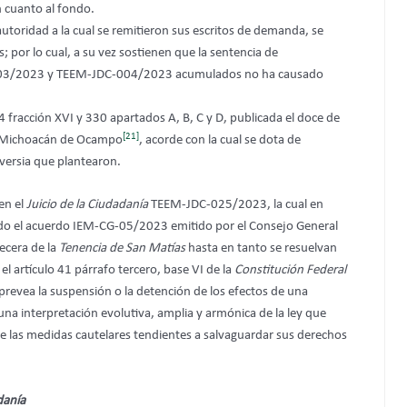
n cuanto al fondo.
utoridad a la cual se remitieron sus escritos de demanda, se
por lo cual, a su vez sostienen que la sentencia de
3/2023 y TEEM-JDC-004/2023 acumulados no ha causado
4 fracción XVI y 330 apartados A, B, C y D, publicada el doce de
[21]
 de Michoacán de Ocampo
, acorde con la cual se dota de
oversia que plantearon.
en el
Juicio de la Ciudadanía
TEEM-JDC-025/2023, la cual en
do el acuerdo IEM-CG-05/2023 emitido por el Consejo General
becera de la
Tenencia de San Matías
hasta en tanto se resuelvan
 el artículo 41 párrafo tercero, base VI de la
Constitución Federal
o prevea la suspensión o la detención de los efectos de una
una interpretación evolutiva, amplia y armónica de la ley que
e las medidas cautelares tendientes a salvaguardar sus derechos
danía