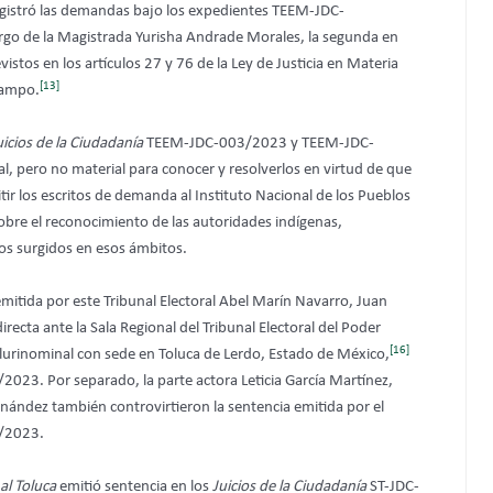
registró las demandas bajo los expedientes TEEM-JDC-
argo de la Magistrada Yurisha Andrade Morales, la segunda en
vistos en los artículos 27 y 76 de la Ley de Justicia en Materia
[13]
campo.
uicios de la Ciudadanía
TEEM-JDC-003/2023 y TEEM-JDC-
, pero no material para conocer y resolverlos en virtud de que
tir los escritos de demanda al Instituto Nacional de los Pueblos
obre el reconocimiento de las autoridades indígenas,
ios surgidos en esos ámbitos.
mitida por este Tribunal Electoral Abel Marín Navarro, Juan
recta ante la Sala Regional del Tribunal Electoral del Poder
[16]
 Plurinominal con sede en Toluca de Lerdo, Estado de México,
/2023. Por separado, la parte actora Leticia García Martínez,
nández también controvirtieron la sentencia emitida por el
5/2023.
al Toluca
emitió sentencia en los
Juicios de la Ciudadanía
ST-JDC-