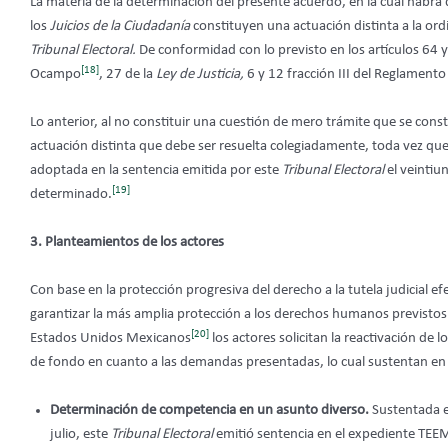
La materia de la determinación del presente acuerdo, en la cual habrá d
los
Juicios de la Ciudadanía
constituyen una actuación distinta a la ord
Tribunal Electoral.
De conformidad con lo previsto en los artículos 64 
[18]
Ocampo
, 27 de la
Ley de Justicia,
6 y 12 fracción III del Reglamento
Lo anterior, al no constituir una cuestión de mero trámite que se const
actuación distinta que debe ser resuelta colegiadamente, toda vez qu
adoptada en la sentencia emitida por este
Tribunal Electoral
el veintiun
[19]
determinado.
3. Planteamientos de los actores
Con base en la protección progresiva del derecho a la tutela judicial e
garantizar la más amplia protección a los derechos humanos previstos en
[20]
Estados Unidos Mexicanos
los actores solicitan la reactivación de l
de fondo en cuanto a las demandas presentadas, lo cual sustentan en 
Determinación de competencia en un asunto diverso.
Sustentada e
julio, este
Tribunal Electoral
emitió sentencia en el expediente TE