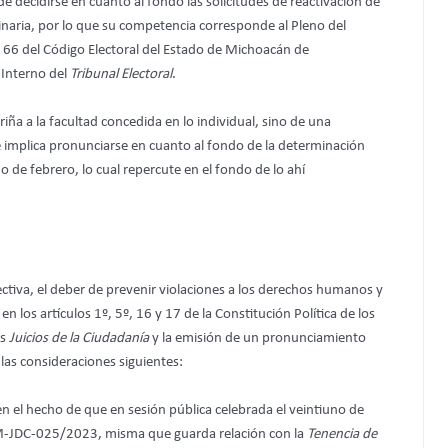
e decidirse en cuanto al fondo las solicitudes de reactivación de
inaria, por lo que su competencia corresponde al Pleno del
y 66 del Código Electoral del Estado de Michoacán de
 Interno del
Tribunal Electoral
.
riña a la facultad concedida en lo individual, sino de una
e implica pronunciarse en cuanto al fondo de la determinación
o de febrero, lo cual repercute en el fondo de lo ahí
fectiva, el deber de prevenir violaciones a los derechos humanos y
 los artículos 1º, 5º, 16 y 17 de la Constitución Política de los
os
Juicios de la Ciudadanía
y la emisión de un pronunciamiento
las consideraciones siguientes:
n el hecho de que en sesión pública celebrada el veintiuno de
EM-JDC-025/2023, misma que guarda relación con la
Tenencia de