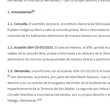
Hernández e Irma García Hernández,
por su propio derecho y vecina
[6]
1. Antecedentes
1.1. Consulta.
El veintidós de enero, el Instituto Electoral de Michoac
Pueblos Indígenas llevó a cabo la consulta previa, libre e informada en
voluntad de los habitantes administrar de manera directa sus recursos
1.2. Acuerdo IEM-CG-05/2023.
El siete de febrero, el
IEM,
aprobó el a
validez de la consulta libre, previa e informada a la cabecera de la
Tene
administrar los recursos presupuestales de manera directa y autónom
1.3. Demandas.
Inconformes con el acuerdo IEM-CG-05/2023 el trece d
[9]
dos demandas, la primera, por parte de Abel Marín Navarro, Juan Gab
derecho y en su carácter de Encargados del Orden de la localidad de 
respectivamente de la
Tenencia de San Matías.
La segunda por Leticia 
Cornelio Martínez e Irma García Hernández, por su propio derecho y en
[10]
Hidalgo, Michoacán.