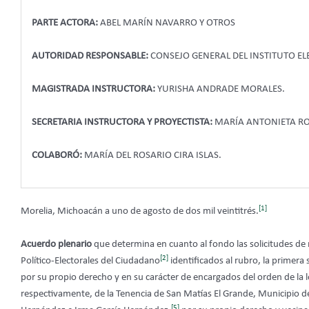
PARTE ACTORA:
ABEL MARÍN NAVARRO Y OTROS
AUTORIDAD RESPONSABLE:
CONSEJO GENERAL DEL INSTITUTO E
MAGISTRADA INSTRUCTORA:
YURISHA ANDRADE MORALES.
SECRETARIA INSTRUCTORA Y PROYECTISTA:
MARÍA ANTONIETA RO
COLABORÓ:
MARÍA DEL ROSARIO CIRA ISLAS.
[1]
Morelia, Michoacán a uno de agosto de dos mil veintitrés.
Acuerdo plenario
que determina en cuanto al fondo las solicitudes de r
[2]
Político-Electorales del Ciudadano
identificados al rubro, la primera 
por su propio derecho y en su carácter de encargados del orden de la
respectivamente, de la Tenencia de San Matías El Grande, Municipio d
[5]