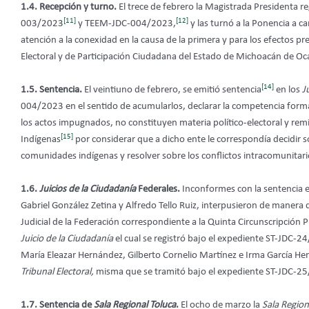
1.4. Recepción y turno.
El trece de febrero la Magistrada Presidenta 
[11]
[12]
003/2023
y TEEM-JDC-004/2023,
y las turnó a la Ponencia a c
atención a la conexidad en la causa de la primera y para los efectos pre
Electoral y de Participación Ciudadana del Estado de Michoacán de O
[14]
1.5. Sentencia.
El veintiuno de febrero, se emitió sentencia
en los
J
004/2023 en el sentido de acumularlos, declarar la competencia formal
los actos impugnados, no constituyen materia político-electoral y remi
[15]
Indígenas
por considerar que a dicho ente le correspondía decidir s
comunidades indígenas y resolver sobre los conflictos intracomunitar
1.6.
Juicios de la Ciudadanía
Federales.
Inconformes con la sentencia e
Gabriel González Zetina y Alfredo Tello Ruiz, interpusieron de manera di
Judicial de la Federación correspondiente a la Quinta Circunscripción
Juicio de la Ciudadanía
el cual se registró bajo el expediente ST-JDC-24
María Eleazar Hernández, Gilberto Cornelio Martínez e Irma García Her
Tribunal Electoral,
misma que se tramitó bajo el expediente ST-JDC-2
1.7. Sentencia de
Sala Regional Toluca
.
El ocho de marzo la
Sala Region