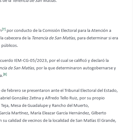
s de la
Tenencia de San Matías.
[7]
án
por conducto de la Comisión Electoral para la Atención a
 la cabecera de la
Tenencia de San Matías,
para determinar si era
 públicos.
cuerdo IEM-CG-05/2023, por el cual se calificó y declaró la
ncia de San Matías,
por la que determinaron autogobernarse y
[8]
a.
e febrero se presentaron ante el Tribunal Electoral del Estado,
riel González Zetina y Alfredo Tello Ruiz, por su propio
La Teja, Mesa de Guadalupe y Rancho del Muerto,
García Martínez, María Eleazar García Hernández, Gilberto
 su calidad de vecinos de la localidad de San Matías El Grande,