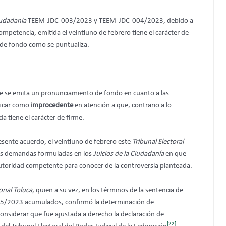
iudadanía
TEEM-JDC-003/2023 y TEEM-JDC-004/2023, debido a
competencia, emitida el veintiuno de febrero tiene el carácter de
n de fondo como se puntualiza.
e se emita un pronunciamiento de fondo en cuanto a las
ficar como
improcedente
en atención a que, contrario a lo
a tiene el carácter de firme.
esente acuerdo, el veintiuno de febrero este
Tribunal Electoral
 las demandas formuladas en los
Juicios de la Ciudadanía
en que
autoridad competente para conocer de la controversia planteada.
onal Toluca,
quien a su vez, en los términos de la sentencia de
25/2023 acumulados, confirmó la determinación de
 considerar que fue ajustada a derecho la declaración de
[22]