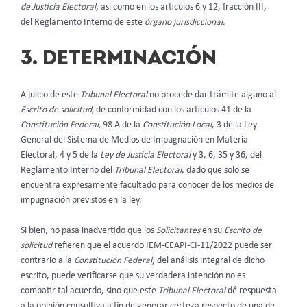
de Justicia Electoral
, así como en los artículos 6 y 12, fracción III,
del Reglamento Interno de este
órgano jurisdiccional.
3. DETERMINACIÓN
A juicio de este
Tribunal Electoral
no procede dar trámite alguno al
Escrito de solicitud,
de conformidad con los artículos 41 de la
Constitución Federal,
98 A de la
Constitución Local
, 3 de la Ley
General del Sistema de Medios de Impugnación en Materia
Electoral, 4 y 5 de la
Ley de Justicia Electoral
y 3, 6, 35 y 36, del
Reglamento Interno del
Tribunal Electoral
, dado que solo se
encuentra expresamente facultado para conocer de los medios de
impugnación previstos en la ley.
Si bien, no pasa inadvertido que los
Solicitantes
en su
Escrito de
solicitud
refieren que el acuerdo IEM-CEAPI-CI-11/2022 puede ser
contrario a la
Constitución Federal
, del análisis integral de dicho
escrito, puede verificarse que su verdadera intención no es
combatir tal acuerdo, sino que este
Tribunal Electoral
dé respuesta
a la opinión consultiva a fin de generar certeza respecto de una de