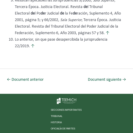
Resultan aplicables las Jurisprudencias 3/2000,
Sala Superior,
Tercera Época. Justicia Electoral. Revista
de
l Tribunal
Electoral
de
l Po
de
r Judicial
de
la Fe
de
ración, Suplemento 4, Año
2001, página 5; y 66/2002,
Sala Superior,
Tercera Época. Justicia
Electoral. Revista del Tribunal Electoral del Poder Judicial de la
Federación, Suplemento 6, Año 2003, páginas 57 y 58.
↑
Lo anterior, sin que pase desapercibida la jurisprudencia
22/2019.
↑
←
Document anterior
Document siguiente
→
SECCIONES IMPORTANTES
TRIBUNAL
HISTORIA
OFICIALÍA DE PARTES