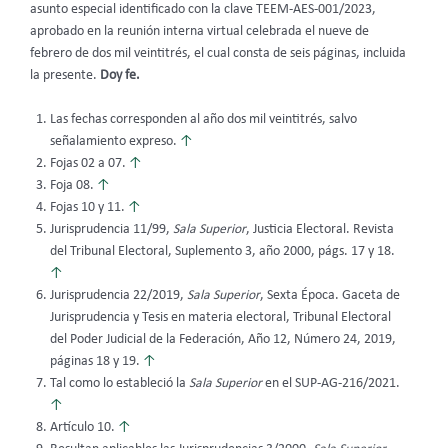
asunto especial identificado con la clave TEEM-AES-001/2023,
aprobado en la reunión interna virtual celebrada el nueve de
febrero de dos mil veintitrés, el cual consta de seis páginas, incluida
la presente.
Doy fe.
Las fechas corresponden al año dos mil veintitrés, salvo
señalamiento expreso.
↑
Fojas 02 a 07.
↑
Foja 08.
↑
Fojas 10 y 11.
↑
Jurisprudencia 11/99,
Sala Superior
, Justicia Electoral. Revista
del Tribunal Electoral, Suplemento 3, año 2000, págs. 17 y 18.
↑
Jurisprudencia 22/2019,
Sala Superior
, Sexta Época. Gaceta de
Jurisprudencia y Tesis en materia electoral, Tribunal Electoral
del Poder Judicial de la Federación, Año 12, Número 24, 2019,
páginas 18 y 19.
↑
Tal como lo estableció la
Sala Superior
en el SUP-AG-216/2021.
↑
Artículo 10.
↑