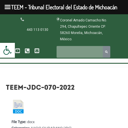
Ir
TEEM - Tribunal Electoral del Estado de Michoacán
al
contenido
Navegación
Coronel Amado Camacho No.
de
294, Chapultepec Oriente CP.
entradas
443 113 0130
58260 Morelia, Michoacán,
México.
Abrir barra de herramientas
TEEM-JDC-070-2022
File Type:
docx