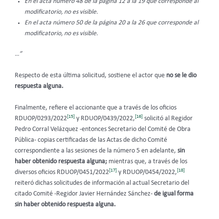
En el acta número 48 de la página 12 a la 19 que corresponde al
modificatorio, no es visible.
En el acta número 50 de la página 20 a la 26 que corresponde al
modificatorio, no es visible.
…”
Respecto de esta última solicitud, sostiene el actor que
no se le dio
respuesta alguna.
Finalmente, refiere el accionante que a través de los oficios
[15]
[16]
RDUOP/0293/2022
y RDUOP/0439/2022,
solicitó al Regidor
Pedro Corral Velázquez -entonces Secretario del Comité de Obra
Pública- copias certificadas de las Actas de dicho Comité
correspondiente a las sesiones de la número 5 en adelante,
sin
haber obtenido respuesta alguna;
mientras que, a través de los
[17]
[18]
diversos oficios RDUOP/0451/2022
y RDUOP/0454/2022,
reiteró dichas solicitudes de información al actual Secretario del
citado Comité -Regidor Javier Hernández Sánchez-
de igual forma
sin haber obtenido respuesta alguna.