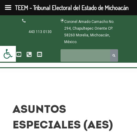
Ir
TEEM - Tribunal Electoral del Estado de Michoacán
al
contenido
Coronel Amado Camacho No.
294, Chapultepec Oriente CP.
443 113 0130
58260 Morelia, Michoacán,
México.
Abrir barra de herramientas
ASUNTOS
ESPECIALES (AES)