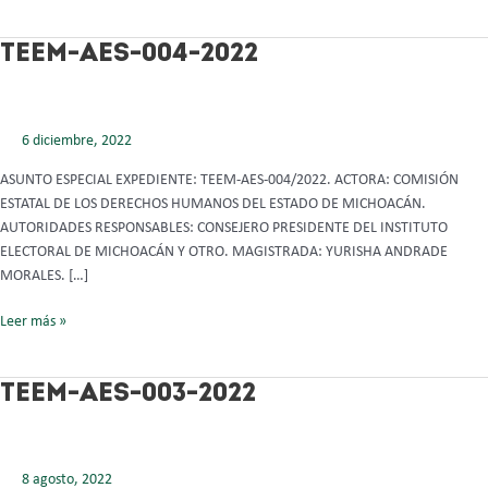
TEEM-
TEEM-AES-004-2022
AES-
004-
2022
6 diciembre, 2022
ASUNTO ESPECIAL EXPEDIENTE: TEEM-AES-004/2022. ACTORA: COMISIÓN
ESTATAL DE LOS DERECHOS HUMANOS DEL ESTADO DE MICHOACÁN.
AUTORIDADES RESPONSABLES: CONSEJERO PRESIDENTE DEL INSTITUTO
ELECTORAL DE MICHOACÁN Y OTRO. MAGISTRADA: YURISHA ANDRADE
MORALES. […]
Leer más »
TEEM-
TEEM-AES-003-2022
AES-
003-
2022
8 agosto, 2022