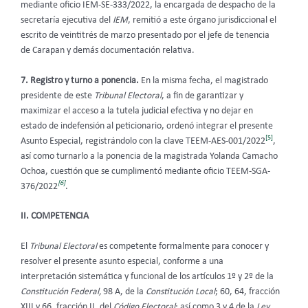
mediante oficio IEM-SE-333/2022, la encargada de despacho de la
secretaría ejecutiva del
IEM
, remitió a este órgano jurisdiccional el
escrito de veintitrés de marzo presentado por el jefe de tenencia
de Carapan y demás documentación relativa.
7. Registro y turno a ponencia.
En la misma fecha, el magistrado
presidente de este
Tribunal Electoral
, a fin de garantizar y
maximizar el acceso a la tutela judicial efectiva y no dejar en
estado de indefensión al peticionario, ordenó integrar el presente
[5]
Asunto Especial, registrándolo con la clave TEEM-AES-001/2022
,
así como turnarlo a la ponencia de la magistrada Yolanda Camacho
Ochoa, cuestión que se cumplimentó mediante oficio TEEM-SGA-
[6]
376/2022
.
II. COMPETENCIA
El
Tribunal Electoral
es competente formalmente para conocer y
resolver el presente asunto especial, conforme a una
interpretación sistemática y funcional de los artículos 1º y 2º de la
Constitución Federal,
98 A, de la
Constitución Local
; 60, 64, fracción
XIII y 66, fracción II, del
Código Electoral
; así como 3 y 4 de la
Ley