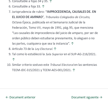
Consultable a fojas 34 y 35.
↑
Consultable a foja 33.
↑
Jurisprudencia de rubro: “
IMPROCEDENCIA, CAUSALES DE. EN
EL JUICIO DE AMPARO
”,
Tribunales Colegiados de Circuito
,
Octava Época, publicada en el Semanario Judicial de la
Federación, Tomo VII, mayo de 1991, pág.95, que menciona
“Las causales de improcedencia del juicio de amparo, por ser de
orden público deben estudiarse previamente, lo aleguen o no
las partes, cualquiera que sea la instancia”.
↑
Artículo 73 de la
Ley Electoral.
↑
Tal como lo estableció la
Sala Superior
en el SUP-AG-216/2021.
↑
Similar criterio sostuvo este
Tribunal Electoral
en las sentencias
TEEM-JDC-315/2021 y TEEM-AES-001/2021.
↑
←
Document anterior
Document siguiente
→