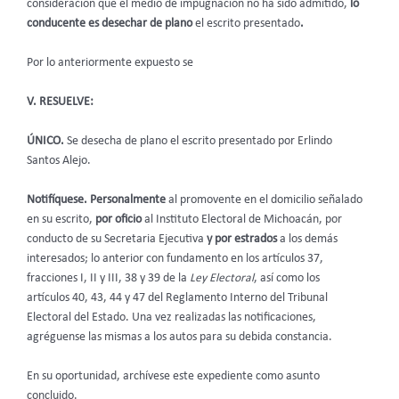
consideración que el medio de impugnación no ha sido admitido,
lo
conducente es desechar de plano
el escrito presentado
.
Por lo anteriormente expuesto se
V. RESUELVE:
ÚNICO.
Se desecha de plano el escrito presentado por Erlindo
Santos Alejo.
Notifíquese.
Personalmente
al promovente en el domicilio señalado
en su escrito,
por oficio
al Instituto Electoral de Michoacán, por
conducto de su Secretaria Ejecutiva
y por estrados
a los demás
interesados; lo anterior con fundamento en los artículos 37,
fracciones I, II y III, 38 y 39 de la
Ley Electoral
, así como los
artículos 40, 43, 44 y 47 del Reglamento Interno del Tribunal
Electoral del Estado. Una vez realizadas las notificaciones,
agréguense las mismas a los autos para su debida constancia.
En su oportunidad, archívese este expediente como asunto
concluido.