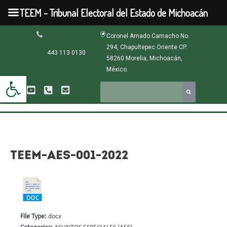
Ir
TEEM - Tribunal Electoral del Estado de Michoacán
al
contenido
Navegación
Coronel Amado Camacho No.
de
294, Chapultepec Oriente CP.
entradas
443 113 0130
58260 Morelia, Michoacán,
México.
Abrir barra de herramientas
TEEM-AES-001-2022
File Type:
docx