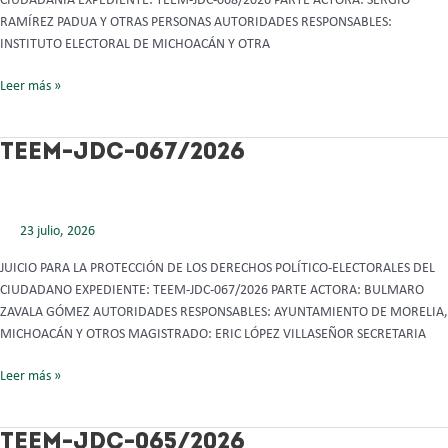
CIUDADANÍA EXPEDIENTE: TEEM-JDC-068/2026 PARTE ACTORA: SERGIO
RAMÍREZ PADUA Y OTRAS PERSONAS AUTORIDADES RESPONSABLES:
INSTITUTO ELECTORAL DE MICHOACÁN Y OTRA
Leer más »
TEEM-
TEEM-JDC-067/2026
JDC-
067/2026
23 julio, 2026
JUICIO PARA LA PROTECCIÓN DE LOS DERECHOS POLÍTICO-ELECTORALES DEL
CIUDADANO EXPEDIENTE: TEEM-JDC-067/2026 PARTE ACTORA: BULMARO
ZAVALA GÓMEZ AUTORIDADES RESPONSABLES: AYUNTAMIENTO DE MORELIA,
MICHOACÁN Y OTROS MAGISTRADO: ERIC LÓPEZ VILLASEÑOR SECRETARIA
Leer más »
TEEM-
TEEM-JDC-065/2026