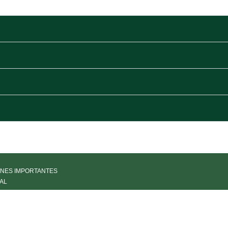
NES IMPORTANTES
AL
IA
LÍA DE PARTES
PARENCIA
RACIÓN PDN