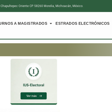
hapultepec Oriente CP. 58260 Morelia, Michoacán, México.
URNOS A MAGISTRADOS
ESTRADOS ELECTRÓNICOS