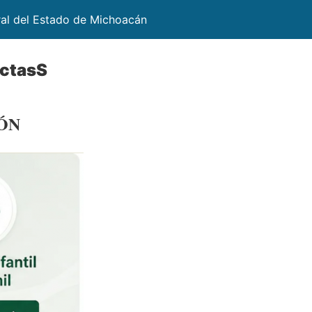
ral del Estado de Michoacán
ctasS
IÓN