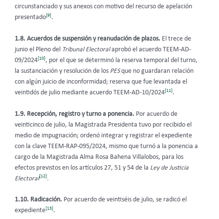
circunstanciado y sus anexos con motivo del recurso de apelación
[9]
presentado
.
1.8. Acuerdos de suspensión y reanudación de plazos.
El trece de
junio el Pleno del
Tribunal Electoral
aprobó el acuerdo TEEM-AD-
[10]
09/2024
, por el que se determinó la reserva temporal del turno,
la sustanciación y resolución de los
PES
que no guardaran relación
con algún juicio de inconformidad; reserva que fue levantada el
[11]
veintidós de julio mediante acuerdo TEEM-AD-10/2024
.
1.9. Recepción, registro y turno a ponencia.
Por acuerdo de
veinticinco de julio, la Magistrada Presidenta tuvo por recibido el
medio de impugnación; ordenó integrar y registrar el expediente
con la clave TEEM-RAP-095/2024, mismo que turnó a la ponencia a
cargo de la Magistrada Alma Rosa Bahena Villalobos, para los
efectos previstos en los artículos 27, 51 y 54 de la
Ley de Justicia
[12]
Electoral
.
1.10. Radicación.
Por acuerdo de veintiséis de julio, se radicó el
[13]
expediente
.