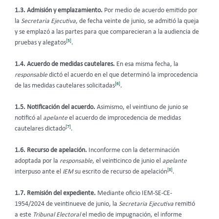
1.3. Admisión y emplazamiento.
Por medio de acuerdo emitido por
la
Secretaria Ejecutiva
, de fecha veinte de junio, se admitió la queja
y se emplazó a las partes para que comparecieran a la audiencia de
[5]
pruebas y alegatos
.
1.4. Acuerdo de medidas cautelares.
En esa misma fecha, la
responsable
dictó el acuerdo en el que determinó la improcedencia
[6]
de las medidas cautelares solicitadas
.
1.5. Notificación del acuerdo.
Asimismo,
el veintiuno de junio se
notificó al
apelante
el acuerdo de improcedencia de medidas
[7]
cautelares dictado
.
1.6. Recurso de apelación.
Inconforme con la determinación
adoptada por la
responsable
, el veinticinco de junio el
apelante
[8]
interpuso ante el
IEM
su escrito de recurso de apelación
.
1.7.
Remisión del expediente.
Mediante oficio IEM-SE-CE-
1954/2024 de veintinueve de junio, la
Secretaria Ejecutiva
remitió
a este
Tribunal Electoral
el medio de impugnación, el informe