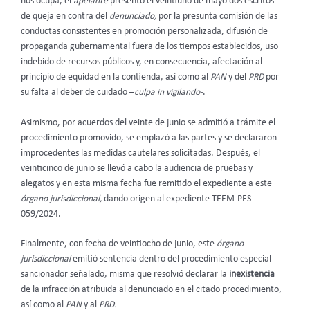
nos ocupa, el
apelante
presentó el veintiuno de mayo dos escritos
de queja en contra del
denunciado,
por la presunta comisión de las
conductas consistentes en promoción personalizada, difusión de
propaganda gubernamental fuera de los tiempos establecidos, uso
indebido de recursos públicos y, en consecuencia, afectación al
principio de equidad en la contienda, así como al
PAN
y del
PRD
por
su falta al deber de cuidado –
culpa in vigilando-
.
Asimismo, por acuerdos del veinte de junio se admitió a trámite el
procedimiento promovido, se emplazó a las partes y se declararon
improcedentes las medidas cautelares solicitadas. Después, el
veinticinco de junio se llevó a cabo la audiencia de pruebas y
alegatos y en esta misma fecha fue remitido el expediente a este
órgano jurisdiccional,
dando origen al expediente TEEM-PES-
059/2024.
Finalmente, con fecha de veintiocho de junio, este
órgano
jurisdiccional
emitió sentencia dentro del procedimiento especial
sancionador señalado, misma que resolvió declarar la
inexistencia
de la infracción atribuida al denunciado
en el citado procedimiento
,
así como al
PAN
y al
PRD.