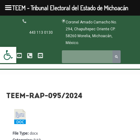
Ir
TEEM - Tribunal Electoral del Estado de Michoacán
al
contenido
Navegación
Coronel Amado Camacho No.
de
294, Chapultepec Oriente CP.
entradas
443 113 0130
58260 Morelia, Michoacán,
México.
Abrir barra de herramientas
TEEM-RAP-095/2024
File Type:
docx