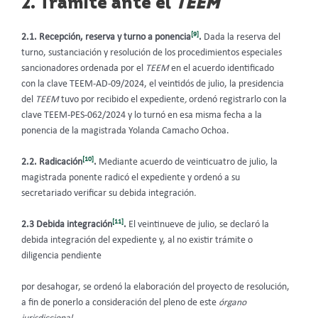
2. Trámite ante el
TEEM
[9]
2.1.
Recepción, reserva y turno a ponencia
.
Dada la reserva del
turno, sustanciación y resolución de los procedimientos especiales
sancionadores ordenada por el
TEEM
en el acuerdo identificado
con la clave TEEM-AD-09/2024, el veintidós de julio, la presidencia
del
TEEM
tuvo por recibido el expediente
,
ordenó registrarlo con la
clave TEEM-PES-062/2024 y lo turnó en esa misma fecha a la
ponencia de la magistrada Yolanda Camacho Ochoa.
[10]
2.2. Radicación
.
Mediante acuerdo de veinticuatro de julio, la
magistrada ponente radicó el expediente y ordenó a su
secretariado verificar su debida integración
.
[11]
2.3 Debida integración
.
El veintinueve de julio, se declaró la
debida integración del expediente y, al no existir trámite o
diligencia pendiente
por desahogar, se ordenó la elaboración del proyecto de resolución,
a fin de ponerlo a consideración del pleno de este
órgano