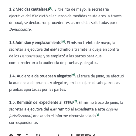
[4]
1.2 Medidas cautelares
.
El treinta de mayo, la secretaria
ejecutiva del
IEM
dictó el acuerdo de medidas cautelares, a través
del cual, se declararon procedentes las medidas solicitadas por el
Denunciante
.
[5]
1.3 Admisión y emplazamiento
.
El mismo treinta de mayo, la
secretaria ejecutiva del
IEM
admitió a trámite la queja en contra
de los
Denunciados
; y se emplazó a las partes para que
comparecieran a la audiencia de pruebas y alegatos.
[6]
1.4. Audiencia de pruebas y alegatos
.
El trece de junio, se efectuó
la audiencia de pruebas y alegatos, en la cual, se desahogaron las
pruebas aportadas por las partes.
[7]
1.5. Remisión del expediente al
TEEM
.
El mismo trece de junio, la
secretaria ejecutiva del
IEM
remitió el expediente a este
órgano
[8]
jurisdiccional
, anexando el informe circunstanciado
correspondiente.