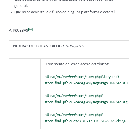
general.
Que no se advierte la difusión de ninguna plataforma electoral.
[14]
V. PRUEBAS
PRUEBAS OFRECIDAS POR LA
DENUNCIANTE
-Consistente en los enlaces electrónicos:
https://m.
Facebook
.com/story.php?story.php?
story_fbid=pfbid02ceqegW8ysegX89gVHM6SMBz9I
https://m.
Facebook
.com/story.php?
story_fbid=pfbid02ceqegW8ysegX89gVHM6SMBzgi
https://m.
Facebook
.com/story.php?
story_fbid=pfbid0dzAKBDPabLFiY76FwSTrq5ckGyB