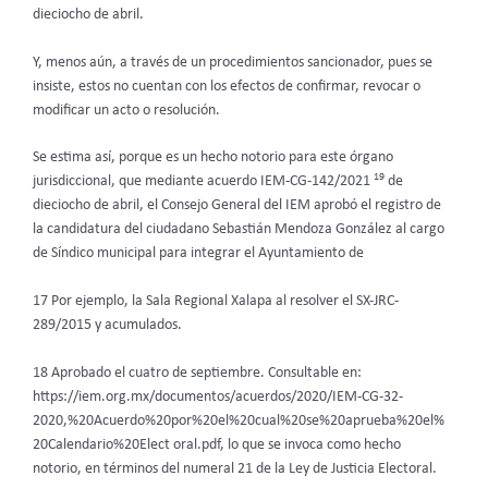
dieciocho de abril.
Y, menos aún, a través de un procedimientos sancionador, pues se
insiste, estos no cuentan con los efectos de confirmar, revocar o
modificar un acto o resolución.
Se estima así, porque es un hecho notorio para este órgano
19
jurisdiccional, que mediante acuerdo IEM-CG-142/2021
de
dieciocho de abril, el Consejo General del IEM aprobó el registro de
la candidatura del ciudadano Sebastián Mendoza González al cargo
de Síndico municipal para integrar el Ayuntamiento de
17 Por ejemplo, la Sala Regional Xalapa al resolver el SX-JRC-
289/2015 y acumulados.
18 Aprobado el cuatro de septiembre. Consultable en:
https://iem.org.mx/documentos/acuerdos/2020/IEM-CG-32-
2020,%20Acuerdo%20por%20el%20cual%20se%20aprueba%20el%
20Calendario%20Elect oral.pdf, lo que se invoca como hecho
notorio, en términos del numeral 21 de la Ley de Justicia Electoral.