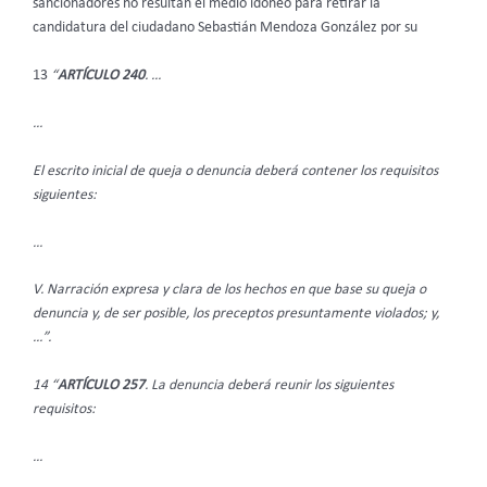
sancionadores no resultan el medio idóneo para retirar la
candidatura del ciudadano Sebastián Mendoza González por su
13
“
ARTÍCULO 240
. …
…
El escrito inicial de queja o denuncia deberá contener los requisitos
siguientes:
…
V. Narración expresa y clara de los hechos en que base su queja o
denuncia y, de ser posible, los preceptos presuntamente violados; y,
…”.
14 “
ARTÍCULO 257
. La denuncia deberá reunir los siguientes
requisitos:
…