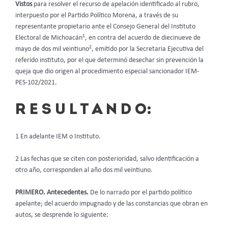
Vistos
para resolver el recurso de apelación identificado al rubro,
interpuesto por el Partido Político Morena, a través de su
representante propietario ante el Consejo General del Instituto
1
Electoral de Michoacán
, en contra del acuerdo de diecinueve de
2
mayo de dos mil veintiuno
, emitido por la Secretaria Ejecutiva del
referido instituto, por el que determinó desechar sin prevención la
queja que dio origen al procedimiento especial sancionador IEM-
PES-102/2021.
R E S U L T A N D O:
1 En adelante IEM o Instituto.
2 Las fechas que se citen con posterioridad, salvo identificación a
otro año, corresponden al año dos mil veintiuno.
PRIMERO. Antecedentes.
De lo narrado por el partido político
apelante; del acuerdo impugnado y de las constancias que obran en
autos, se desprende lo siguiente: