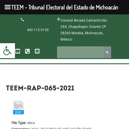
Ir
TEEM - Tribunal Electoral del Estado de Michoacán
al
contenido
Navegación
Coronel Amado Camacho No.
de
294, Chapultepec Oriente CP.
entradas
443 113 0130
58260 Morelia, Michoacán,
México.
Abrir barra de herramientas
TEEM-RAP-065-2021
File Type:
docx