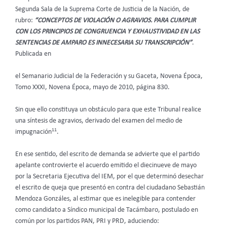
Segunda Sala de la Suprema Corte de Justicia de la Nación, de
rubro:
“CONCEPTOS DE VIOLACIÓN O AGRAVIOS. PARA CUMPLIR
CON LOS PRINCIPIOS DE CONGRUENCIA Y EXHAUSTIVIDAD EN LAS
SENTENCIAS DE AMPARO ES INNECESARIA SU TRANSCRIPCIÓN”
.
Publicada en
el Semanario Judicial de la Federación y su Gaceta, Novena Época,
Tomo XXXI, Novena Época, mayo de 2010, página 830.
Sin que ello constituya un obstáculo para que este Tribunal realice
una síntesis de agravios, derivado del examen del medio de
11
impugnación
.
En ese sentido, del escrito de demanda se advierte que el partido
apelante controvierte el acuerdo emitido el diecinueve de mayo
por la Secretaria Ejecutiva del IEM, por el que determinó desechar
el escrito de queja que presentó en contra del ciudadano Sebastián
Mendoza Gonzáles, al estimar que es inelegible para contender
como candidato a Síndico municipal de Tacámbaro, postulado en
común por los partidos PAN, PRI y PRD, aduciendo: