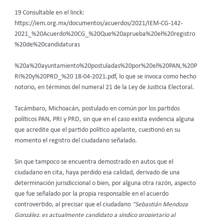
19 Consultable en el linck:
https://iem.org.mx/documentos/acuerdos/2021/IEM-CG-142-
2021_%20Acuerdo%20CG_%20Que%20aprueba%20el%20registro
%20de%20candidaturas
%20a%20ayuntamiento%20postuladas%20por%20el%20PAN,%20P
RI%20y%20PRD_%20 18-04-2021.pdf, lo que se invoca como hecho
notorio, en términos del numeral 21 de la Ley de Justicia Electoral.
Tacámbaro, Michoacán, postulado en común por los partidos
políticos PAN, PRI y PRD, sin que en el caso exista evidencia alguna
que acredite que el partido político apelante, cuestionó en su
momento el registro del ciudadano señalado.
Sin que tampoco se encuentra demostrado en autos que el
ciudadano en cita, haya perdido esa calidad, derivado de una
determinación jurisdiccional o bien, por alguna otra razón, aspecto
que fue señalado por la propia responsable en el acuerdo
controvertido, al precisar que el ciudadano
“Sebastián Mendoza
González, es actualmente candidato a síndico propietario al