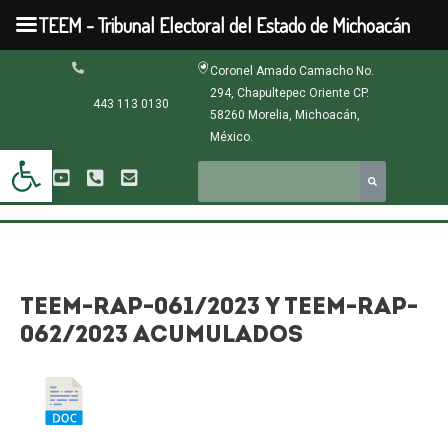
Ir
TEEM - Tribunal Electoral del Estado de Michoacán
al
contenido
Navegación
Coronel Amado Camacho No.
de
294, Chapultepec Oriente CP.
entradas
443 113 0130
58260 Morelia, Michoacán,
México.
Abrir barra de herramientas
TEEM-RAP-061/2023 Y TEEM-RAP-
062/2023 ACUMULADOS