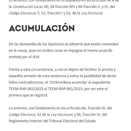
Lo anterior, con fundamento en lo dispuesto en los artículos 98 A de
la
Constitución Local
; 60, 64 fracción XIII y 66 fracción II, y III, del
Código Electoral
; 5, 51, fracción I y 52, de la
Ley Electoral
.
ACUMULACIÓN
De las demandas de los
Apelantes
se advierte que existe conexidad
en la causa, pues en ambos casos se impugna el mismo acuerdo
emitido por el
IEM
.
Frente a esta circunstancia, y con el objeto de facilitar la pronta y
expedita emisión de esta sentencia y evitar la posibilidad de dictar
fallos contradictorios, el
TEEM
ordena acumular el expediente
TEEM-RAP-062/2023 al TEEM-RAP-061/2023, por ser este el
primero que se registró.
Lo anterior, con fundamento en los artículos 66, fracción XI, del
Código Electoral
, 42 de la
Ley Electoral
; y 56, fracción IV, del
Reglamento Interior del Tribunal Electoral del Estado.