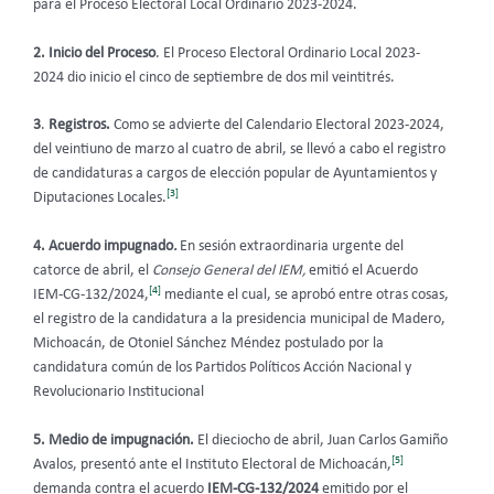
para el Proceso Electoral Local Ordinario 2023-2024.
2. Inicio del Proceso
. El Proceso Electoral Ordinario Local 2023-
2024 dio inicio el cinco de septiembre de dos mil veintitrés.
3
.
Registros.
Como se advierte del Calendario Electoral 2023-2024,
del veintiuno de marzo al cuatro de abril, se llevó a cabo el registro
de candidaturas a cargos de elección popular de Ayuntamientos y
[3]
Diputaciones Locales.
4. Acuerdo impugnado
.
En sesión extraordinaria urgente del
catorce de abril, el
Consejo General del IEM,
emitió el Acuerdo
[4]
IEM-CG-132/2024,
mediante el cual, se aprobó
entre otras cosas,
el registro de la candidatura a la presidencia municipal de Madero,
Michoacán, de Otoniel Sánchez Méndez postulado por la
candidatura común de los Partidos Políticos Acción Nacional y
Revolucionario Institucional
5. Medio de impugnación.
El dieciocho de abril, Juan Carlos Gamiño
[5]
Avalos,
presentó ante el Instituto Electoral de Michoacán,
demanda contra el acuerdo
IEM-CG-132/2024
emitido por el