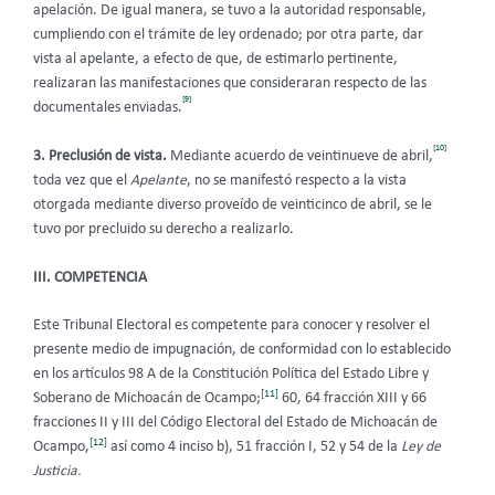
apelación. De igual manera, se tuvo a la autoridad responsable,
cumpliendo con el trámite de ley ordenado; por otra parte, dar
vista al apelante, a efecto de que, de estimarlo pertinente,
realizaran las manifestaciones que consideraran respecto de las
[9]
documentales enviadas.
[10]
3. Preclusión de vista.
Mediante acuerdo de veintinueve de abril,
toda vez que el
Apelante
, no se manifestó respecto a la vista
otorgada mediante diverso proveído de veinticinco de abril, se le
tuvo por precluido su derecho a realizarlo.
III. COMPETENCIA
Este Tribunal Electoral es competente para conocer y resolver el
presente medio de impugnación, de conformidad con lo establecido
en los artículos 98 A de la Constitución Política del Estado Libre y
[11]
Soberano de Michoacán de Ocampo;
60, 64 fracción XIII y 66
fracciones II y III del Código Electoral del Estado de Michoacán de
[12]
Ocampo,
así como 4 inciso b), 51 fracción I, 52 y 54 de la
Ley de
Justicia.