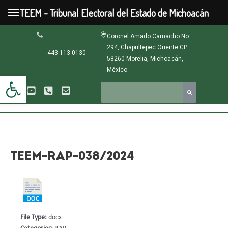
Ir
TEEM - Tribunal Electoral del Estado de Michoacán
al
contenido
Navegación
Coronel Amado Camacho No.
de
294, Chapultepec Oriente CP.
entradas
443 113 0130
58260 Morelia, Michoacán,
México.
Abrir barra de herramientas
TEEM-RAP-038/2024
File Type:
docx