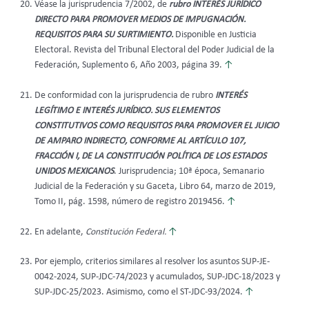
Véase la jurisprudencia 7/2002, de
rubro INTERÉS JURÍDICO
DIRECTO PARA PROMOVER MEDIOS DE IMPUGNACIÓN.
REQUISITOS PARA SU SURTIMIENTO.
Disponible en Justicia
Electoral. Revista del Tribunal Electoral del Poder Judicial de la
Federación, Suplemento 6, Año 2003, página 39.
↑
De conformidad con la jurisprudencia de rubro
INTERÉS
LEGÍTIMO E INTERÉS JURÍDICO. SUS ELEMENTOS
CONSTITUTIVOS COMO REQUISITOS PARA PROMOVER EL JUICIO
DE AMPARO INDIRECTO, CONFORME AL ARTÍCULO 107,
FRACCIÓN I, DE LA CONSTITUCIÓN POLÍTICA DE LOS ESTADOS
UNIDOS MEXICANOS
. Jurisprudencia; 10ª época, Semanario
Judicial de la Federación y su Gaceta, Libro 64, marzo de 2019,
Tomo II, pág. 1598, número de registro 2019456.
↑
En adelante,
Constitución Federal.
↑
Por ejemplo, criterios similares al resolver los asuntos SUP-JE-
0042-2024, SUP-JDC-74/2023 y acumulados, SUP-JDC-18/2023 y
SUP-JDC-25/2023. Asimismo, como el ST-JDC-93/2024.
↑