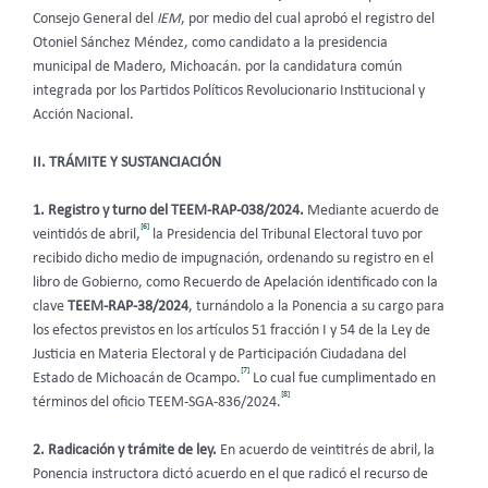
Consejo General del
IEM
, por medio del cual aprobó el registro del
Otoniel Sánchez Méndez, como candidato a la presidencia
municipal de Madero, Michoacán. por la candidatura común
integrada por los Partidos Políticos Revolucionario Institucional y
Acción Nacional.
II. TRÁMITE Y SUSTANCIACIÓN
1. Registro y turno del TEEM-RAP-038/2024.
Mediante acuerdo de
[6]
veintidós de abril,
la Presidencia del Tribunal Electoral tuvo por
recibido dicho medio de impugnación, ordenando su registro en el
libro de Gobierno, como Recuerdo de Apelación
identificado con la
clave
TEEM-RAP-38/2024
, turnándolo a la Ponencia a su cargo para
los efectos previstos en los artículos 51 fracción I y 54 de la Ley de
Justicia en Materia Electoral y de Participación Ciudadana del
[7]
Estado de Michoacán de Ocampo.
Lo cual fue cumplimentado en
[8]
términos del oficio TEEM-SGA-836/2024.
2. Radicación y trámite de ley.
En acuerdo de veintitrés de abril,
la
Ponencia instructora dictó acuerdo en el que radicó el recurso de