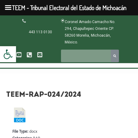
Ir
TEEM - Tribunal Electoral del Estado de Michoacán
al
contenido
Navegación
Coronel Amado Camacho No.
de
294, Chapultepec Oriente CP.
entradas
443 113 0130
58260 Morelia, Michoacán,
México.
Abrir barra de herramientas
TEEM-RAP-024/2024
File Type:
docx