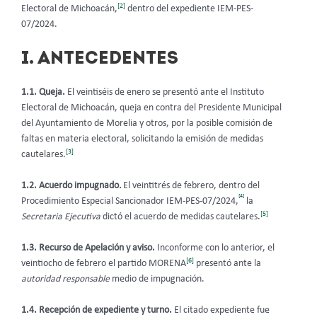
[2]
Electoral de Michoacán,
dentro del expediente IEM-PES-
07/2024.
I. ANTECEDENTES
1.1. Queja.
El veintiséis de enero se
presentó ante el Instituto
Electoral de Michoacán,
queja en contra del Presidente Municipal
del Ayuntamiento de Morelia y otros, por la posible comisión de
faltas en materia electoral, solicitando la emisión de medidas
[3]
cautelares.
1.2. Acuerdo impugnado
.
El veintitrés de febrero, dentro del
[4]
Procedimiento Especial Sancionador IEM-PES-07/2024,
la
[5]
Secretaria Ejecutiva
dictó el acuerdo de medidas cautelares.
1.3. Recurso de Apelación y aviso.
Inconforme con lo anterior, el
[6]
veintiocho de febrero el partido MORENA
presentó ante la
autoridad responsable
medio de impugnación.
1.4. Recepción de expediente y turno.
El citado expediente fue