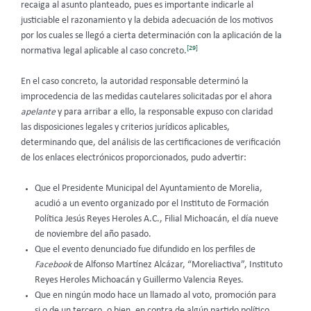
recaiga al asunto planteado, pues es importante indicarle al
justiciable el razonamiento y la debida adecuación de los motivos
por los cuales se llegó a cierta determinación con la aplicación de la
[29]
normativa legal aplicable al caso concreto.
En el caso concreto, la autoridad responsable determinó la
improcedencia de las medidas cautelares solicitadas por el ahora
apelante
y para arribar a ello, la responsable expuso con claridad
las disposiciones legales y criterios jurídicos aplicables,
determinando que, del análisis de las certificaciones de verificación
de los enlaces electrónicos proporcionados, pudo advertir:
Que el Presidente Municipal del Ayuntamiento de Morelia,
acudió a un evento organizado por el Instituto de Formación
Política Jesús Reyes Heroles A.C., Filial Michoacán, el día nueve
de noviembre del año pasado.
Que el evento denunciado fue difundido en los perfiles de
Facebook
de Alfonso Martínez Alcázar, “Moreliactiva”, Instituto
Reyes Heroles Michoacán y Guillermo Valencia Reyes.
Que en ningún modo hace un llamado al voto, promoción para
si o de un tercero, o bien, en contra de algún partido político,