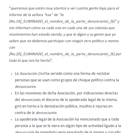
“
queremos que estén muy atentos a ver cuánta gente baja para el
informe de la señora “esa” de “la
[No.19]_ELIMINADO_el_nombre_de_la_parte_denunciante_[6]” y
me informan cómo va cada una en cada una de sus colonias que
movimientos han estado viendo, y que le digan a su gente que ya
saben que no debemos participar con ningún otro político y menos
con
[No.20]_ELIMINADO_el_nombre_de_la_parte_denunciante_[6] por
todo lo que nos ha hecho
”.
La
Asociación Civil
ha servido como una forma de reclutar
personas que se usan como grupos de choque político contra la
denunciante.
En las reuniones de dicha Asociación, por indicaciones directas
del
denunciado,
el discurso de la apoderada legal de la misma,
giró en torno a la denostación pública, insultos e injurias en
contra de la
denunciante.
La apoderada legal de la Asociación ha mencionado que a toda
persona a la que se le viera en algún tipo de actividad ligado a la
denunciada
de inmediato sería expulsado de la misma y con ello