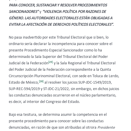
PARA CONOCER, SUSTANCIAR Y RESOLVER PROCEDIMIENTOS
SANCIONADORES”
y
“VIOLENCIA POLÍTICA POR RAZONES DE
GÉNERO. LAS AUTORIDADES ELECTORALES ESTÁN OBLIGADAS A
EVITAR LA AFECTACIÓN DE DERECHOS POLÍTICOS ELECTORALES”.
No pasa inadvertido por este Tribunal Electoral que si bien, lo
ordinario sería declarar la incompetencia para conocer sobre el
presente Procedimiento Especial Sancionador como lo ha
determinado la Sala Superior del Tribunal Electoral del Poder
[25]
Judicial de la Federación
y la Sala Regional el Tribunal Electoral
del Poder Judicial de la Federación correspondiente a la Quinta
Circunscripción Plurinominal Electoral, con sede en Toluca de Lerdo,
[26]
Estado de México,
al resolver los juicios SUP-JDC-1549/2019,
SUP-REC-594/2019 y ST-JDC-21/2022, sin embargo, en dichos juicios
las conductas denunciadas ocurrieron en el núcleo parlamentario,
es decir, al interior del Congreso del Estado.
Bajo esa tesitura, se determina asumir la competencia en el
presente procedimiento para conocer sobre las conductas
denunciadas, en razón de que son atribuidas al otrora
Presidente