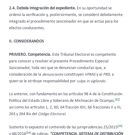
2.4. Debida integración del expediente.
En su oportunidad se
ordenó la verificación y, posteriormente, se consideró debidamente
integrado el procedimiento sancionador en que se actúa para los
efectos conducentes.
II. CONSIDERANDOS
PRIMERO. Competencia.
Este Tribunal Electoral es competente
para conocer y resolver el presente Procedimiento Especial
Sancionador, toda vez que se denuncian conductas que, a
consideración de la
denunciante
constituyen
VPMG
y al
PRD
, a
quien se le atribuye responsabilidad por
culpa in vigilando.
Lo anterior, con fundamento en los artículos 98 A de la Constitución
[22]
Política del Estado Libre y Soberano de Michoacán de Ocampo,
así como los artículos 1, 2, 60, 64 fracción XIII, 66 fracciones II y III,
263 y 264 Bis del
Código Electoral
.
[23]
Sustenta lo expuesto el contenido de las jurisprudencias 25/2015
[24]
y 48/2016
de rubros:
“COMPETENCIA. SISTEMA DE DISTRIBUCIÓN