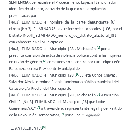
SENTENCIA
que resuelve el Procedimiento Especial Sancionador
identificado al rubro, derivado de la queja y su ampliación
presentadas por
[No.2]_ELIMINADO_el_nombre_de_la_parte_denunciante_[6]
otrora [No.3]_ELIMINADAS_las_referencias_laborales_[106] por el
Distrito [No.4]_ELIMINADO_número_de_distrito_electoral_[31]
con cabecera en el Municipio de
[2]
[No.5]_ELIMINADO_el_Municipio_[28], Michoacán,
por la
presunta comisión de actos de violencia política contra las mujeres
[3]
en razón de género,
cometidos en su contra por Luis Felipe León
Balbanera otrora Presidente Municipal de
[4]
[No.6]_ELIMINADO_el_Municipio_[28],
Julieta Ochoa Chávez,
Salvador Alexis Jerónimo Puebla funcionario público municipal del
Catastro y/o Predial del Municipio de
[5]
[No.7]_ELIMINADO_el_Municipio_[28], Michoacán,
Asociación
Civil “El [No.8]_ELIMINADO_el_Municipio_[28] que todos
[6]
Queremos A.C.”,
a través de su representante legal, y del Partido
[7]
de la Revolución Democrática,
por culpa
in vigilando
.
[8]
ANTECEDENTES