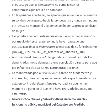
él es testigo que la
denunciante
no cumplió con los
compromisos que realizó en campaña.
En las pruebas aportadas, se aprecia que el
denunciado
siempre
se condujo con respeto hacía la
denunciante
y nunca en ninguna
entrevista se mencionó una denostación por su propia condición
de mujer.
Las pruebas no demuestran que el
denunciado
, por sí mismo o
por medio de terceras personas, le hayan causado una
obstaculización a la
denunciante
al ejercicio de su función como
[No.24]_ELIMINADAS_las_referencias_laborales_[106].
Aun cuando el
denunciado
tenga relación con el resto de los
denunciados, no se demuestra una correlación directa para que
por influencia de este se realizaron otras acciones.
Lo manifestado por la
denunciante
carece de fundamento y
argumento, pues no hay nada que acredite que lo señalado por
esta en contra del
denunciado
sea verdad
,
ya que no hay
momento alguno en el que este haya realizado los actos que
esta refirió.
Julieta Ochoa Chávez y Salvador Alexis Jerónimo Puebla -
funcionario público municipal del Catastro y/o Predial-,