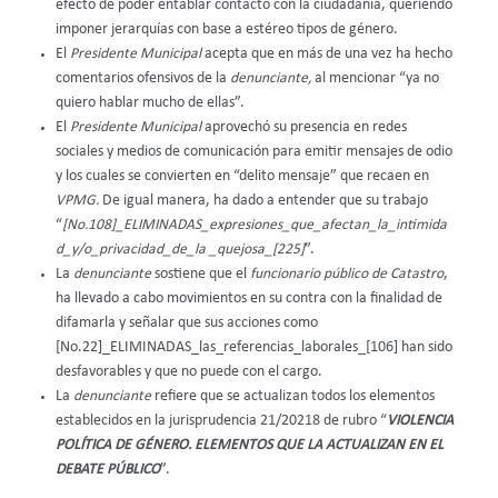
efecto de poder entablar contacto con la ciudadanía, queriendo
imponer jerarquías con base a estéreo tipos de género.
El
Presidente Municipal
acepta que en más de una vez ha hecho
comentarios ofensivos de la
denunciante,
al mencionar “ya no
quiero hablar mucho de ellas”.
El
Presidente Municipal
aprovechó su presencia en redes
sociales y medios de comunicación para emitir mensajes de odio
y los cuales se convierten en “delito mensaje” que recaen en
VPMG.
De igual manera, ha dado a entender que su trabajo
“
[No.108]_ELIMINADAS_expresiones_que_afectan_la_intimida
d_y/o_privacidad_de_la _quejosa_[225]
”.
La
denunciante
sostiene que el
funcionario público de Catastro
,
ha llevado a cabo movimientos en su contra con la finalidad de
difamarla y señalar que sus acciones como
[No.22]_ELIMINADAS_las_referencias_laborales_[106] han sido
desfavorables y que no puede con el cargo.
La
denunciante
refiere que se actualizan todos los elementos
establecidos en la jurisprudencia 21/20218 de rubro “
VIOLENCIA
POLÍTICA DE GÉNERO. ELEMENTOS QUE LA ACTUALIZAN EN EL
DEBATE PÚBLICO
”.