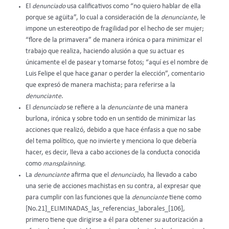
El
denunciado
usa calificativos como “no quiero hablar de ella
porque se agüita”, lo cual a consideración de la
denunciante
, le
impone un estereotipo de fragilidad por el hecho de ser mujer;
“flore de la primavera” de manera irónica o para minimizar el
trabajo que realiza, haciendo alusión a que su actuar es
únicamente el de pasear y tomarse fotos; “aquí es el nombre de
Luis Felipe el que hace ganar o perder la elección”, comentario
que expresó de manera machista; para referirse a la
denunciante
.
El
denunciado
se refiere a la
denunciante
de una manera
burlona, irónica y sobre todo en un sentido de minimizar las
acciones que realizó, debido a que hace énfasis a que no sabe
del tema político, que no invierte y menciona lo que debería
hacer, es decir, lleva a cabo acciones de la conducta conocida
como
mansplainning
.
La
denunciante
afirma que el
denunciado
, ha llevado a cabo
una serie de acciones machistas en su contra, al expresar que
para cumplir con las funciones que la
denunciante
tiene como
[No.21]_ELIMINADAS_las_referencias_laborales_[106],
primero tiene que dirigirse a él para obtener su autorización a