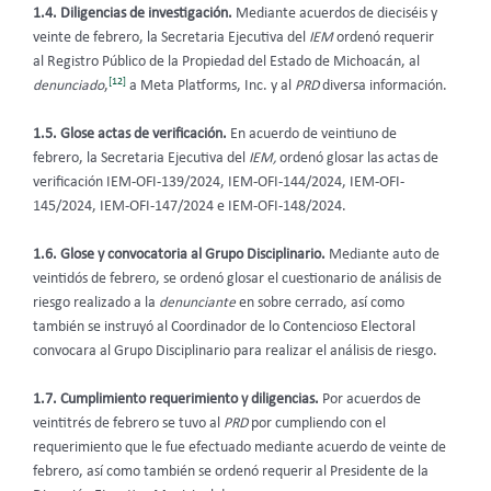
1.4. Diligencias de investigación.
Mediante acuerdos de dieciséis y
veinte de febrero, la Secretaria Ejecutiva del
IEM
ordenó requerir
al Registro Público de la Propiedad del Estado de Michoacán, al
[12]
denunciado
,
a Meta Platforms, Inc. y al
PRD
diversa información.
1.5. Glose actas de verificación.
En acuerdo de veintiuno de
febrero, la Secretaria Ejecutiva del
IEM,
ordenó glosar las actas de
verificación IEM-OFI-139/2024, IEM-OFI-144/2024, IEM-OFI-
145/2024, IEM-OFI-147/2024 e IEM-OFI-148/2024.
1.6. Glose y convocatoria al Grupo Disciplinario.
Mediante auto de
veintidós de febrero, se ordenó glosar el cuestionario de análisis de
riesgo realizado a la
denunciante
en sobre cerrado, así como
también se instruyó al Coordinador de lo Contencioso Electoral
convocara al Grupo Disciplinario para realizar el análisis de riesgo.
1.7. Cumplimiento requerimiento y diligencias.
Por acuerdos de
veintitrés de febrero se tuvo al
PRD
por cumpliendo con el
requerimiento que le fue efectuado mediante acuerdo de veinte de
febrero, así como también se ordenó requerir al Presidente de la