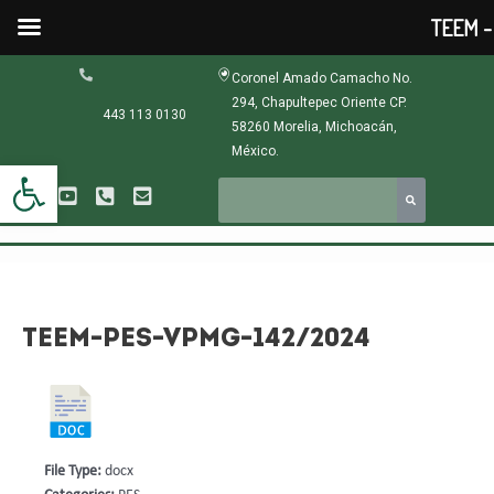
Ir
TEEM - 
al
contenido
Navegación
Coronel Amado Camacho No.
de
294, Chapultepec Oriente CP.
entradas
443 113 0130
58260 Morelia, Michoacán,
México.
Abrir barra de herramientas
TEEM-PES-VPMG-142/2024
File Type:
docx