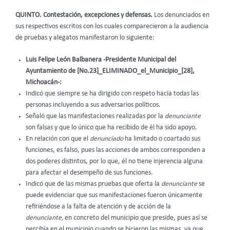
QUINTO. Contestación, excepciones y defensas.
Los denunciados en
sus respectivos escritos con los cuales comparecieron a la audiencia
de pruebas y alegatos manifestaron lo siguiente:
Luis Felipe León Balbanera -Presidente Municipal del
Ayuntamiento de [No.23]_ELIMINADO_el_Municipio_[28],
Michoacán-:
Indicó que siempre se ha dirigido con respeto hacía todas las
personas incluyendo a sus adversarios políticos.
Señaló que las manifestaciones realizadas por la
denunciante
son falsas y que lo único que ha recibido de él ha sido apoyo.
En relación con que el
denunciado
ha limitado o coartado sus
funciones, es falso, pues las acciones de ambos corresponden a
dos poderes distintos, por lo que, él no tiene injerencia alguna
para afectar el desempeño de sus funciones.
Indicó que de las mismas pruebas que oferta la
denunciante
se
puede evidenciar que sus manifestaciones fueron únicamente
refiriéndose a la falta de atención y de acción de la
denunciante,
en concreto del municipio que preside, pues así se
percibía en el municipio cuando se hicieron las mismas, ya que