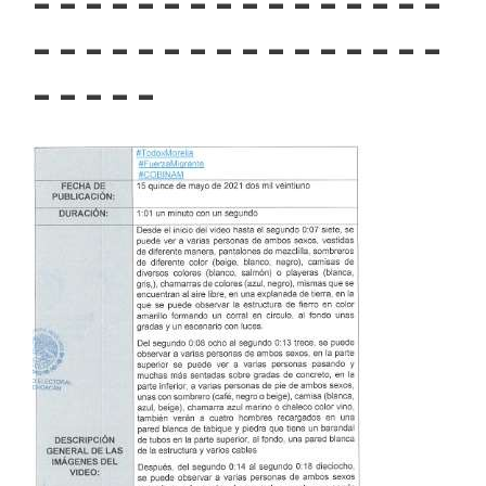
– – – – – – – – – – – – – – – –
– – – – – – – – – – – – – – – –
– – – – –