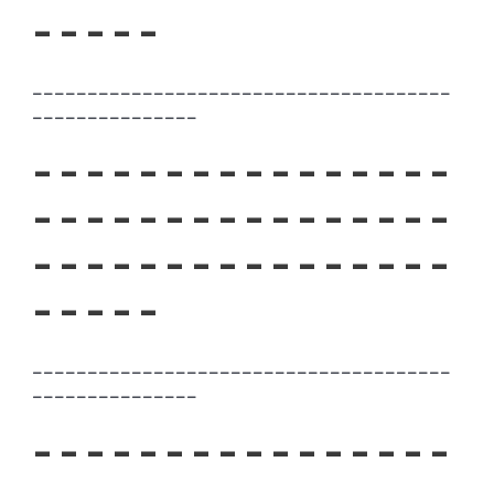
– – – – –
– – – – – – – – – – – – – – – – – – – – – – – – – – – – – – – – – – – – – –
– – – – – – – – – – – – – – –
– – – – – – – – – – – – – – – –
– – – – – – – – – – – – – – – –
– – – – – – – – – – – – – – – –
– – – – –
– – – – – – – – – – – – – – – – – – – – – – – – – – – – – – – – – – – – – –
– – – – – – – – – – – – – – –
– – – – – – – – – – – – – – – –