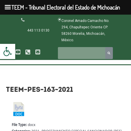
Ir
TEEM - Tribunal Electoral del Estado de Michoacán
al
contenido
Navegación
Coronel Amado Camacho No.
de
294, Chapultepec Oriente CP.
entradas
443 113 0130
58260 Morelia, Michoacán,
México.
Abrir barra de herramientas
TEEM-PES-163-2021
File Type:
docx