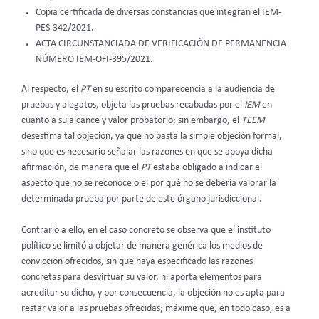
Copia certificada de diversas constancias que integran el IEM-
PES-342/2021.
ACTA CIRCUNSTANCIADA DE VERIFICACIÓN DE PERMANENCIA
NÚMERO IEM-OFI-395/2021.
Al respecto, el
PT
en su escrito comparecencia a la audiencia de
pruebas y alegatos, objeta las pruebas recabadas por el
IEM
en
cuanto a su alcance y valor probatorio; sin embargo, el
TEEM
desestima tal objeción, ya que no basta la simple objeción formal,
sino que es necesario señalar las razones en que se apoya dicha
afirmación, de manera que el
PT
estaba obligado a indicar el
aspecto que no se reconoce o el por qué no se debería valorar la
determinada prueba por parte de este órgano jurisdiccional.
Contrario a ello, en el caso concreto se observa que el instituto
político se limitó a objetar de manera genérica los medios de
convicción ofrecidos, sin que haya especificado las razones
concretas para desvirtuar su valor, ni aporta elementos para
acreditar su dicho, y por consecuencia, la objeción no es apta para
restar valor a las pruebas ofrecidas; máxime que, en todo caso, es a