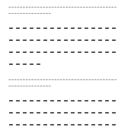
– – – – – – – – – – – – – – – – – – – – – – – – – – – – – – – – – – – – – –
– – – – – – – – – – – – – – –
– – – – – – – – – – – – – – – –
– – – – – – – – – – – – – – – –
– – – – – – – – – – – – – – – –
– – – – –
– – – – – – – – – – – – – – – – – – – – – – – – – – – – – – – – – – – – – –
– – – – – – – – – – – – – – –
– – – – – – – – – – – – – – – –
– – – – – – – – – – – – – – – –
– – – – – – – – – – – – – – – –