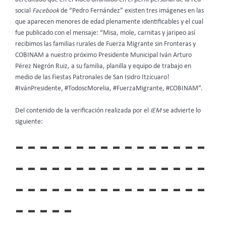
social
Facebook
de “Pedro Fernández” existen tres imágenes en las
que aparecen menores de edad plenamente identificables y el cual
fue publicado con el mensaje: “Misa, mole, carnitas y jaripeo así
recibimos las familias rurales de Fuerza Migrante sin Fronteras y
COBINAM a nuestro próximo Presidente Municipal Iván Arturo
Pérez Negrón Ruiz, a su familia, planilla y equipo de trabajo en
medio de las Fiestas Patronales de San Isidro Itzícuaro!
#IvánPresidente, #TodoscMorelia, #FuerzaMigrante, #COBINAM”.
Del contenido de la verificación realizada por el
IEM
se advierte lo
siguiente:
– – – – – – – – – – – – – – – –
– – – – – – – – – – – – – – – –
– – – – – – – – – – – – – – – –
– – – – –