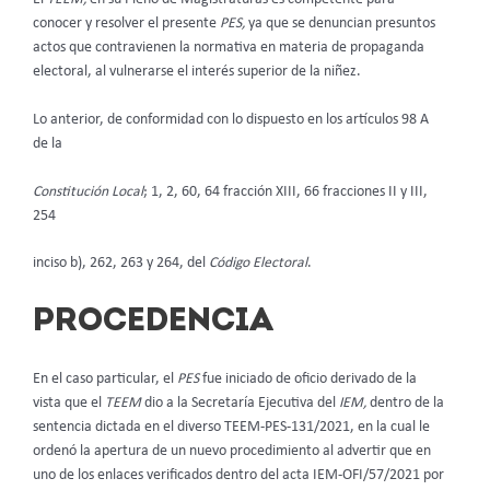
conocer y resolver el presente
PES,
ya que se denuncian presuntos
actos que contravienen la normativa en materia de propaganda
electoral, al vulnerarse el interés superior de la niñez.
Lo anterior, de conformidad con lo dispuesto en los artículos 98 A
de la
Constitución Local
; 1, 2, 60, 64 fracción XIII, 66 fracciones II y III,
254
inciso b), 262, 263 y 264, del
Código Electoral
.
PROCEDENCIA
En el caso particular, el
PES
fue iniciado de oficio derivado de la
vista que el
TEEM
dio a la Secretaría Ejecutiva del
IEM,
dentro de la
sentencia dictada en el diverso TEEM-PES-131/2021, en la cual le
ordenó la apertura de un nuevo procedimiento al advertir que en
uno de los enlaces verificados dentro del acta IEM-OFI/57/2021 por