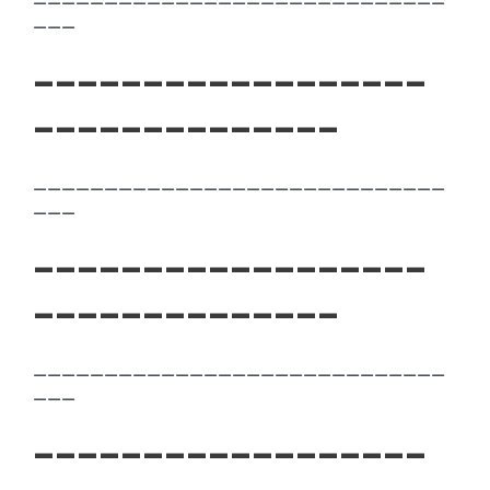
—————————————————————————————
———
——————————————————
——————————————
—————————————————————————————
———
——————————————————
——————————————
—————————————————————————————
———
——————————————————