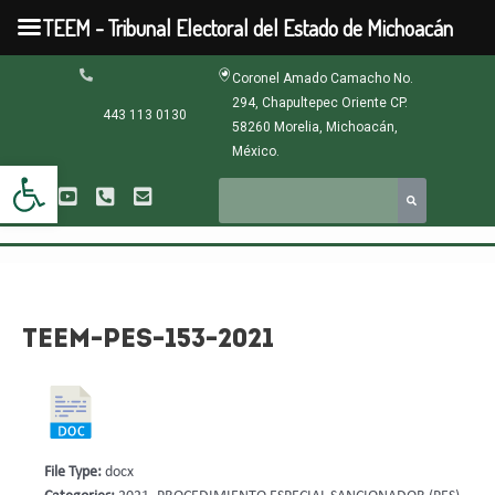
Ir
TEEM - Tribunal Electoral del Estado de Michoacán
al
contenido
Navegación
Coronel Amado Camacho No.
de
294, Chapultepec Oriente CP.
entradas
443 113 0130
58260 Morelia, Michoacán,
México.
Abrir barra de herramientas
TEEM-PES-153-2021
File Type:
docx